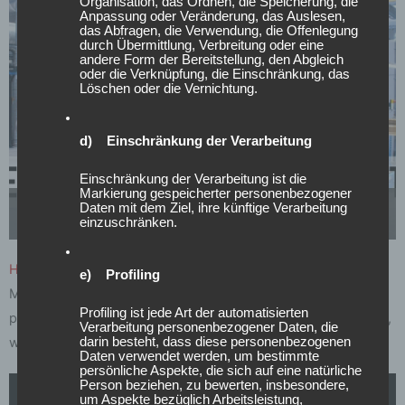
Organisation, das Ordnen, die Speicherung, die
Anpassung oder Veränderung, das Auslesen,
das Abfragen, die Verwendung, die Offenlegung
durch Übermittlung, Verbreitung oder eine
andere Form der Bereitstellung, den Abgleich
oder die Verknüpfung, die Einschränkung, das
Löschen oder die Vernichtung.
d) Einschränkung der Verarbeitung
Einschränkung der Verarbeitung ist die
Markierung gespeicherter personenbezogener
Daten mit dem Ziel, ihre künftige Verarbeitung
YouTube
ist deaktiviert.
✓ Zulassen
Datenschutzbedingungen
einzuschränken.
HINTER DEN KULISSEN VON JR WHEELS
e) Profiling
Mit einem individuellen Finish können wir Deine Räder eine
Profiling ist jede Art der automatisierten
persönliche Note verleihen und sie genau so aussehen lassen,
Verarbeitung personenbezogener Daten, die
wie Du es möchtest.
darin besteht, dass diese personenbezogenen
Daten verwendet werden, um bestimmte
persönliche Aspekte, die sich auf eine natürliche
Person beziehen, zu bewerten, insbesondere,
um Aspekte bezüglich Arbeitsleistung,