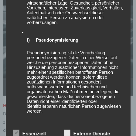
wirtschaftlicher Lage, Gesundheit, persönlicher
Vorlieben, Interessen, Zuverlässigkeit, Verhalten,
Aufenthaltsort oder Ortswechsel dieser
natürlichen Person zu analysieren oder
vorherzusagen.
f) Pseudonymisierung
Pseudonymisierung ist die Verarbeitung
personenbezogener Daten in einer Weise, auf
welche die personenbezogenen Daten ohne
Hinzuziehung zusätzlicher Informationen nicht
mehr einer spezifischen betroffenen Person
zugeordnet werden können, sofern diese
zusätzlichen Informationen gesondert
aufbewahrt werden und technischen und
YouTube
ist deaktiviert.
✓ Zulassen
Datenschutzbedingungen
organisatorischen Maßnahmen unterliegen, die
gewährleisten, dass die personenbezogenen
Daten nicht einer identifizierten oder
HYBRID SCHMIEDERÄDER
identifizierbaren natürlichen Person zugewiesen
werden.
Durch die Kombination modernster Technologien mit Liebe
zum kleinsten Detail sind wir in der Lage, Räder herzustellen,
g) Verantwortlicher oder für die
die die höchsten ästhetischen und leistungsbezogenen
Verarbeitung Verantwortlicher
Essenziell
Externe Dienste