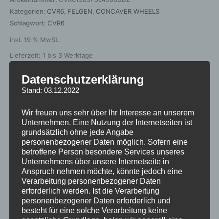
Kategorien:
CVR6
,
FELGEN
,
CONCAVER WHEELS
Schlagwort:
CVR6
inkl. 19 % MwSt.
Lieferzeit:
1 bis 3 Werktage
Datenschutzerklärung
Stand: 03.12.2022
Beschreibung
Wir freuen uns sehr über Ihr Interesse an unserem
Zusätzliche Informationen
Unternehmen. Eine Nutzung der Internetseiten ist
grundsätzlich ohne jede Angabe
Produktsicherheit
personenbezogener Daten möglich. Sofern eine
betroffene Person besondere Services unseres
Unternehmens über unsere Internetseite in
https://concaverwheels.com/upload/files/63014503-112-5-
Anspruch nehmen möchte, könnte jedoch eine
57-45.pdf
Verarbeitung personenbezogener Daten
erforderlich werden. Ist die Verarbeitung
personenbezogener Daten erforderlich und
besteht für eine solche Verarbeitung keine