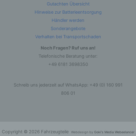
identifizierbare natürliche Person, deren
Gutachten Übersicht
personenbezogene Daten von dem für die
Hinweise zur Batterieentsorgung
Verarbeitung Verantwortlichen verarbeitet
werden.
Händler werden
Sonderangebote
c) Verarbeitung
Verhalten bei Transportschaden
Noch Fragen? Ruf uns an!
Verarbeitung ist jeder mit oder ohne Hilfe
automatisierter Verfahren ausgeführte Vorgang
Telefonische Beratung unter:
oder jede solche Vorgangsreihe im
Zusammenhang mit personenbezogenen Daten
+49 6181 3698350
wie das Erheben, das Erfassen, die
Organisation, das Ordnen, die Speicherung, die
Anpassung oder Veränderung, das Auslesen,
das Abfragen, die Verwendung, die Offenlegung
Schreib uns jederzeit auf WhatsApp: +49 (0) 160 991
durch Übermittlung, Verbreitung oder eine
andere Form der Bereitstellung, den Abgleich
806 01
oder die Verknüpfung, die Einschränkung, das
Löschen oder die Vernichtung.
d) Einschränkung der Verarbeitung
Copyright © 2026 Fahrzeugteile
Einschränkung der Verarbeitung ist die
Webdesign by
Goki's Media Webeelancer