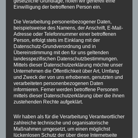
Ähnliche Produkte
gesetzliche Grundlage, holen wir generell eine
Einwilligung der betroffenen Person ein.
Ursprünglicher
Aktueller
Preis
Preis
Sale!
Sale!
Die Verarbeitung personenbezogener Daten,
war:
ist:
450,00 €
360,00 €.
beispielsweise des Namens, der Anschrift, E-Mail-
Adresse oder Telefonnummer einer betroffenen
Person, erfolgt stets im Einklang mit der
Datenschutz-Grundverordnung und in
Übereinstimmung mit den für uns geltenden
landesspezifischen Datenschutzbestimmungen.
Mittels dieser Datenschutzerklärung möchte unser
Unternehmen die Öffentlichkeit über Art, Umfang
CONCAVER CVR1
CONCAVER CVR1
und Zweck der von uns erhobenen, genutzten und
19×8,5 ET45 5×112
19×8 ET40 5×112
verarbeiteten personenbezogenen Daten
Carbon Graphite
Double Tinted Black
informieren. Ferner werden betroffene Personen
450,00
€
360,00
€
425,00
€
*
*
mittels dieser Datenschutzerklärung über die ihnen
zustehenden Rechte aufgeklärt.
Bewertet
Bewertet
mit
mit
0
0
Wir haben als für die Verarbeitung Verantwortlicher
von
von
5
5
zahlreiche technische und organisatorische
Maßnahmen umgesetzt, um einen möglichst
lückenlosen Schutz der über diese Internetseite