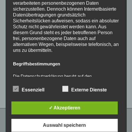
verarbeiteten personenbezogenen Daten
sicherzustellen. Dennoch können Internetbasierte
Datenübertragungen grundsätzlich
Sicherheitslücken aufweisen, sodass ein absoluter
Schutz nicht gewährleistet werden kann. Aus
diesem Grund steht es jeder betroffenen Person
frei, personenbezogene Daten auch auf
alternativen Wegen, beispielsweise telefonisch, an
CONCAVER CVR1
CONCAVER CVR1
uns zu übermitteln.
19×8,5 ET35 5×112
19×8,5 ET35 5×120
Double Tinted Black
Brushed Titanium
Begriffsbestimmungen
450,00
€
450,00
€
*
*
Die Datenschutzerklärung beruht auf den
Bewertet
Bewertet
mit
mit
Begrifflichkeiten, die durch den Europäischen
0
0
Richtlinien- und Verordnungsgeber beim Erlass der
von
von
Essenziell
Externe Dienste
Datenschutz-Grundverordnung (DS-GVO) verwendet
5
5
wurden. Unsere Datenschutzerklärung soll sowohl für
die Öffentlichkeit als auch für unsere Kunden und
Geschäftspartner einfach lesbar und verständlich sein.
✓ Akzeptieren
Um dies zu gewährleisten, möchten wir vorab die
verwendeten Begrifflichkeiten erläutern.
RECHTLICHES
Auswahl speichern
Wir verwenden in dieser Datenschutzerklärung