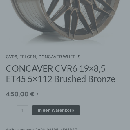
CVR6
,
FELGEN
,
CONCAVER WHEELS
CONCAVER CVR6 19×8,5
ET45 5×112 Brushed Bronze
450,00
€
*
In den Warenkorb
Artikelnummer:
CVR61985P5L4566BBZ