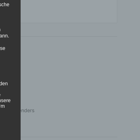
ische
n
ann.
ise
 den
e
nsere
 Um
 des Anwenders