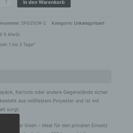
In den Warenkorb
kelnummer:
SPG25OR-2
Kategorie:
Unkategorisiert
 19 % MwSt.
zeit:
1 bis 3 Tage*
epäck, Kartons oder andere Gegenstände sicher
besteht aus reißfestem Polyester und ist mit
lt sorgt.
nd wieder lösen – ideal für den privaten Einsatz