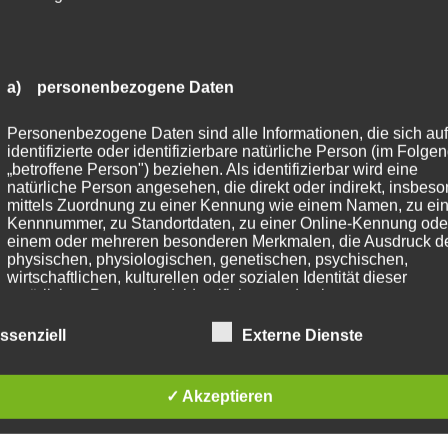
net für
gung von Gepäck, Taschen oder Kartons im Auto oder Anh
a) personenbezogene Daten
n von Fahrrädern oder Kleinmaterial
rt, Camping, Garten und Freizeit
Personenbezogene Daten sind alle Informationen, die sich auf
tt- und Heimgebrauch
identifizierte oder identifizierbare natürliche Person (im Folge
„betroffene Person") beziehen. Als identifizierbar wird eine
natürliche Person angesehen, die direkt oder indirekt, insbes
mittels Zuordnung zu einer Kennung wie einem Namen, zu ein
Kennnummer, zu Standortdaten, zu einer Online-Kennung ode
einem oder mehreren besonderen Merkmalen, die Ausdruck d
nweise
physischen, physiologischen, genetischen, psychischen,
wirtschaftlichen, kulturellen oder sozialen Identität dieser
natürlichen Person sind, identifiziert werden kann.
eeignet für professionelle Ladungssicherung im Straßenver
um Heben oder Tragen von Lasten verwenden
ssenziell
Externe Dienste
er Nutzung auf Beschädigungen prüfen
b) betroffene Person
ekter Sonneneinstrahlung und Chemikalien schützen
eichweite von Kindern aufbewahren
✓ Akzeptieren
Betroffene Person ist jede identifizierte oder identifizierbare
natürliche Person, deren personenbezogene Daten von dem fü
Verarbeitung Verantwortlichen verarbeitet werden.