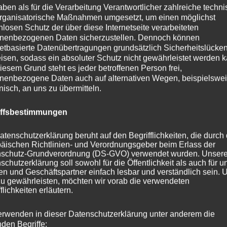
aben als für die Verarbeitung Verantwortlicher zahlreiche techn
rganisatorische Maßnahmen umgesetzt, um einen möglichst
nlosen Schutz der über diese Internetseite verarbeiteten
nenbezogenen Daten sicherzustellen. Dennoch können
netbasierte Datenübertragungen grundsätzlich Sicherheitslücke
isen, sodass ein absoluter Schutz nicht gewährleistet werden k
iesem Grund steht es jeder betroffenen Person frei,
ische Daten
nenbezogene Daten auch auf alternativen Wegen, beispielswe
onisch, an uns zu übermitteln.
art: Spanngurt mit Klemmschloss
iffsbestimmungen
2,5 m
 25 mm
atenschutzerklärung beruht auf den Begrifflichkeiten, die durch
Gelb
äischen Richtlinien- und Verordnungsgeber beim Erlass der
l Gurtband: Polyester
schutz-Grundverordnung (DS-GVO) verwendet wurden. Unser
 Verschluss: Verzinktes Eisen
schutzerklärung soll sowohl für die Öffentlichkeit als auch für u
e Tragfähigkeit / Zugkraft (LC): 130 kg
n und Geschäftspartner einfach lesbar und verständlich sein.
nkraft (STF): nicht genormt / abhängig von der Handkraft
zu gewährleisten, möchten wir vorab die verwendeten
turbereich: −40 °C bis +50 °C
flichkeiten erläutern.
erwenden in dieser Datenschutzerklärung unter anderem die
nden Begriffe: