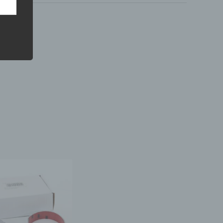
ahren
ben,
 die
ie
 oder
ter
itung