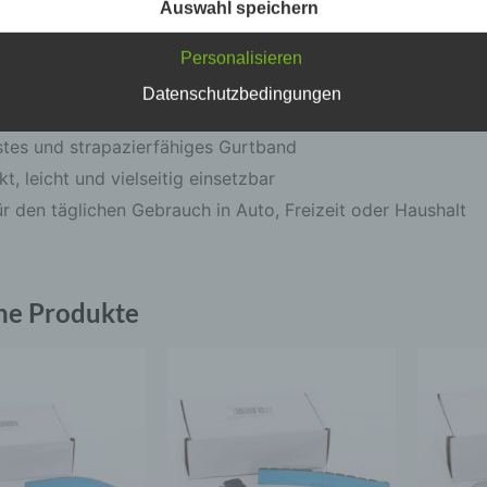
Auswahl speichern
ile
Personalisieren
c) Verarbeitung
Datenschutzbedingungen
Verarbeitung ist jeder mit oder ohne Hilfe automatisierter Verf
he Handhabung durch Klemmschloss
ausgeführte Vorgang oder jede solche Vorgangsreihe im
tes und strapazierfähiges Gurtband
Zusammenhang mit personenbezogenen Daten wie das Erhe
das Erfassen, die Organisation, das Ordnen, die Speicherung,
, leicht und vielseitig einsetzbar
Anpassung oder Veränderung, das Auslesen, das Abfragen, d
ür den täglichen Gebrauch in Auto, Freizeit oder Haushalt
Verwendung, die Offenlegung durch Übermittlung, Verbreitung
eine andere Form der Bereitstellung, den Abgleich oder die
Verknüpfung, die Einschränkung, das Löschen oder die
Vernichtung.
he Produkte
d) Einschränkung der Verarbeitung
Einschränkung der Verarbeitung ist die Markierung gespeicher
personenbezogener Daten mit dem Ziel, ihre künftige Verarbe
einzuschränken.