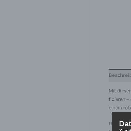
Beschrei
Mit diese
fixieren 
einem rob
Dat
Dank der 
Stand