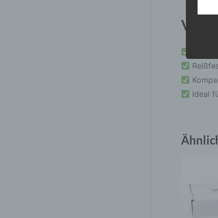
Vorte
Einfac
Reißfes
Kompakt
Ideal f
Ähnlic