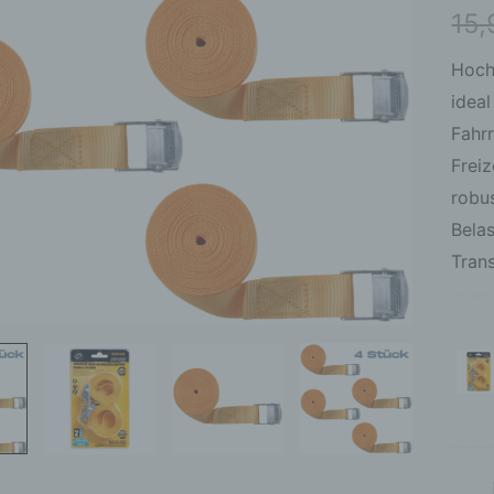
25m
15
–
Gepä
Hoch
mit
idea
Klem
Fahr
Men
Freiz
robu
Belas
Tran