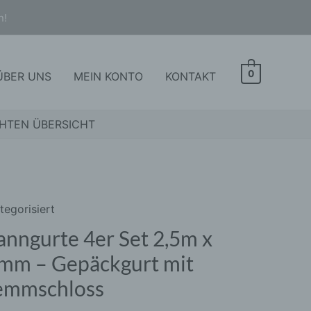
n!
0
ÜBER UNS
MEIN KONTO
KONTAKT
HTEN ÜBERSICHT
tegorisiert
ngurte
Ursprünglicher
Aktueller
anngurte 4er Set 2,5m x
Preis
Preis
mm – Gepäckgurt mit
war:
ist:
emmschloss
15,90 €
9,95 €.