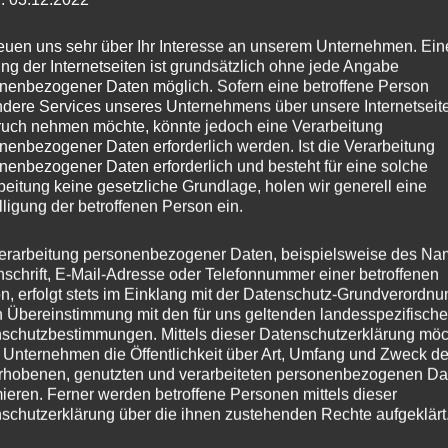
sport, Camping, in der Werkstatt oder im Garten. Die maxi
igen Helfer für viele Anwendungen.
reuen uns sehr über Ihr Interesse an unserem Unternehmen. Ein
ng der Internetseiten ist grundsätzlich ohne jede Angabe
nenbezogener Daten möglich. Sofern eine betroffene Person
dere Services unseres Unternehmens über unsere Internetseite
uch nehmen möchte, könnte jedoch eine Verarbeitung
nenbezogener Daten erforderlich werden. Ist die Verarbeitung
nenbezogener Daten erforderlich und besteht für eine solche
beitung keine gesetzliche Grundlage, holen wir generell eine
lligung der betroffenen Person ein.
erarbeitung personenbezogener Daten, beispielsweise des Na
nschrift, E-Mail-Adresse oder Telefonnummer einer betroffenen
n, erfolgt stets im Einklang mit der Datenschutz-Grundverordnu
n Übereinstimmung mit den für uns geltenden landesspezifisch
schutzbestimmungen. Mittels dieser Datenschutzerklärung mö
 Unternehmen die Öffentlichkeit über Art, Umfang und Zweck de
rhobenen, genutzten und verarbeiteten personenbezogenen Da
mieren. Ferner werden betroffene Personen mittels dieser
schutzerklärung über die ihnen zustehenden Rechte aufgeklärt