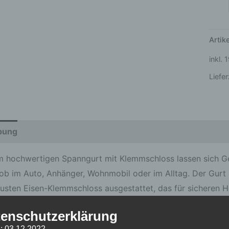
Arti
inkl.
Liefer
bung
Zusätzliche Informationen
Produktsicherheit
m hochwertigen Spanngurt mit Klemmschloss lassen sich G
– ob im Auto, Anhänger, Wohnmobil oder im Alltag. Der Gurt 
usten Eisen-Klemmschloss ausgestattet, das für sicheren Ha
enschutzerklärung
einfachen Handhabung lässt sich der Gurt schnell straffen u
: 03.12.2022