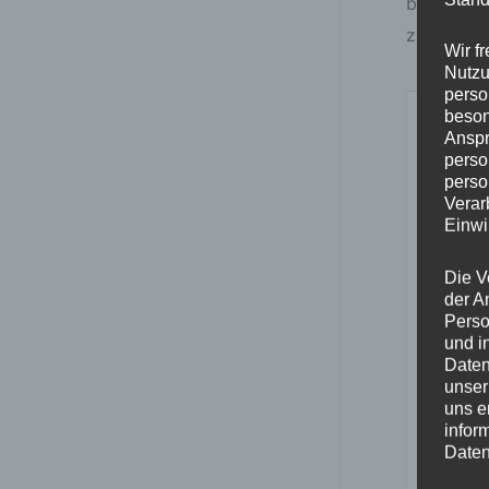
beim Tran
zuverläss
Wir f
Nutzu
perso
beson
Anspr
perso
perso
Verar
Einwi
Die V
der A
Perso
und i
Daten
unser
uns e
infor
Daten