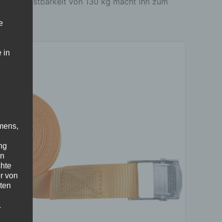
male Belastbarkeit von 130 kg macht ihn zum
e
 in
mens,
ng
en
chte
r von
ten
.