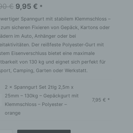
m
,90
€
9,95
€
*
ckgurt
wertiger Spanngurt mit stabilem Klemmschloss –
l zum sicheren Fixieren von Gepäck, Kartons oder
mschloss
rädern im Auto, Anhänger oder bei
ge
eitaktivitäten. Der reißfeste Polyester-Gurt mit
stem Eisenverschluss bietet eine maximale
tbarkeit von 130 kg und eignet sich perfekt für
sport, Camping, Garten oder Werkstatt.
2 × Spanngurt Set 2tlg 2,5m x
25mm – 130kg – Gepäckgurt mit
7,95
€
*
Klemmschloss – Polyester –
orange