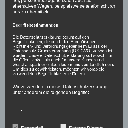
frei, personenbezogene Daten auch auf
alternativen Wegen, beispielsweise telefonisch, an
uns zu übermitteln.
Begriffsbestimmungen
Die Datenschutzerklärung beruht auf den
Begrifflichkeiten, die durch den Europäischen
Richtlinien- und Verordnungsgeber beim Erlass der
Datenschutz-Grundverordnung (DS-GVO) verwendet
wurden. Unsere Datenschutzerklärung soll sowohl für
die Öffentlichkeit als auch für unsere Kunden und
20x Radmutter M12 x
20x Radmutter LUG
Geschäftspartner einfach lesbar und verständlich sein.
1,25 x 35 mm
NUTS OFFEN M12 x
Um dies zu gewährleisten, möchten wir vorab die
Kegelbund 60° Rot
1,5 x 45 mm Kegelbund
verwendeten Begrifflichkeiten erläutern.
60° Schwarz
35,00
€
*
50,00
€
Wir verwenden in dieser Datenschutzerklärung
*
unter anderem die folgenden Begriffe:
Bewertet
mit
Bewertet
0
mit
von
0
5
von
5
a) personenbezogene Daten