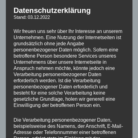
Suzuki | Toyota
Datenschutzerklärung
Stand: 03.12.2022
In den Warenkorb
Wir freuen uns sehr über Ihr Interesse an unserem
Unternehmen. Eine Nutzung der Internetseiten ist
Artikelnummer:
A60.1-54.1
grundsätzlich ohne jede Angabe
Kategorien:
RAD ZUBEHÖR
,
ZENTRIERRINGE
personenbezogener Daten möglich. Sofern eine
betroffene Person besondere Services unseres
inkl. 19 % MwSt.
zzgl.
Versandkosten
Unternehmens über unsere Internetseite in
Anspruch nehmen möchte, könnte jedoch eine
Lieferzeit:
1 bis 3 Werktage
Verarbeitung personenbezogener Daten
erforderlich werden. Ist die Verarbeitung
personenbezogener Daten erforderlich und
besteht für eine solche Verarbeitung keine
Zusätzliche Informationen
gesetzliche Grundlage, holen wir generell eine
Einwilligung der betroffenen Person ein.
Produktsicherheit
Die Verarbeitung personenbezogener Daten,
Rezensionen (0)
beispielsweise des Namens, der Anschrift, E-Mail-
Adresse oder Telefonnummer einer betroffenen