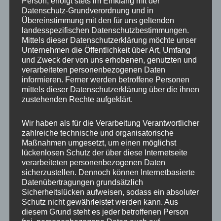
Person, erfolgt stets im Einklang mit der
Material
Aluminium
Datenschutz-Grundverordnung und in
Übereinstimmung mit den für uns geltenden
Grundfarbe
Silber
landesspezifischen Datenschutzbestimmungen.
Mittels dieser Datenschutzerklärung möchte unser
Innendurchmesser
54,1 mm
Unternehmen die Öffentlichkeit über Art, Umfang
und Zweck der von uns erhobenen, genutzten und
Aussendurchmesser
60,1 mm
verarbeiteten personenbezogenen Daten
informieren. Ferner werden betroffene Personen
Daihatsu, Hyundai, Kia,
mittels dieser Datenschutzerklärung über die ihnen
Fahrzeughersteller
Mazda, Opel Agila, Suzuki,
zustehenden Rechte aufgeklärt.
Toyota
AEZ, Alcar, Autec, BWA,
Wir haben als für die Verarbeitung Verantwortlicher
zahlreiche technische und organisatorische
Dezent, Dotz, Enzo, Exip,
Maßnahmen umgesetzt, um einen möglichst
Felgenhersteller
Lexus, Lumarai, Mak, Mim,
lückenlosen Schutz der über diese Internetseite
Platim, RC Design, Renault,
verarbeiteten personenbezogenen Daten
Suzuki, Toyota
sicherzustellen. Dennoch können Internetbasierte
Datenübertragungen grundsätzlich
Sicherheitslücken aufweisen, sodass ein absoluter
Schutz nicht gewährleistet werden kann. Aus
Ähnliche Produkte
diesem Grund steht es jeder betroffenen Person