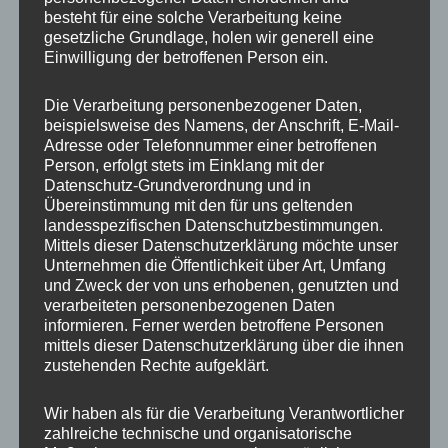
besteht für eine solche Verarbeitung keine
gesetzliche Grundlage, holen wir generell eine
Einwilligung der betroffenen Person ein.
Ähnliche Produkte
Die Verarbeitung personenbezogener Daten,
beispielsweise des Namens, der Anschrift, E-Mail-
Adresse oder Telefonnummer einer betroffenen
Person, erfolgt stets im Einklang mit der
Datenschutz-Grundverordnung und in
Übereinstimmung mit den für uns geltenden
Nabendeckel JR
landesspezifischen Datenschutzbestimmungen.
WHEELS JRX1 & JRX2
Mittels dieser Datenschutzerklärung möchte unser
5H Mattschwarz
Unternehmen die Öffentlichkeit über Art, Umfang
15,00
€
*
und Zweck der von uns erhobenen, genutzten und
verarbeiteten personenbezogenen Daten
Bewertet
informieren. Ferner werden betroffene Personen
20x Radmutter M12 x
mit
0
1,25 x 35 mm
mittels dieser Datenschutzerklärung über die ihnen
von
Kegelbund 60° Neo
5
zustehenden Rechte aufgeklärt.
45,00
€
*
Wir haben als für die Verarbeitung Verantwortlicher
Bewertet
zahlreiche technische und organisatorische
mit