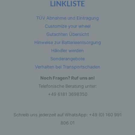
LINKLISTE
Betroffene Person ist jede identifizierte oder
identifizierbare natürliche Person, deren
TÜV Abnahme und Eintragung
personenbezogene Daten von dem für die
Verarbeitung Verantwortlichen verarbeitet
Customize your wheel
werden.
Gutachten Übersicht
Hinweise zur Batterieentsorgung
c) Verarbeitung
Händler werden
Sonderangebote
Verarbeitung ist jeder mit oder ohne Hilfe
automatisierter Verfahren ausgeführte Vorgang
Verhalten bei Transportschaden
oder jede solche Vorgangsreihe im
Zusammenhang mit personenbezogenen Daten
Noch Fragen? Ruf uns an!
wie das Erheben, das Erfassen, die
Organisation, das Ordnen, die Speicherung, die
Telefonische Beratung unter:
Anpassung oder Veränderung, das Auslesen,
das Abfragen, die Verwendung, die Offenlegung
+49 6181 3698350
durch Übermittlung, Verbreitung oder eine
andere Form der Bereitstellung, den Abgleich
oder die Verknüpfung, die Einschränkung, das
Löschen oder die Vernichtung.
Schreib uns jederzeit auf WhatsApp: +49 (0) 160 991
806 01
d) Einschränkung der Verarbeitung