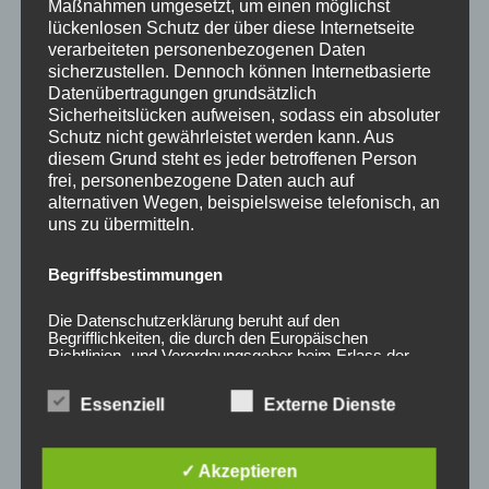
0
Maßnahmen umgesetzt, um einen möglichst
von
lückenlosen Schutz der über diese Internetseite
5
verarbeiteten personenbezogenen Daten
sicherzustellen. Dennoch können Internetbasierte
Datenübertragungen grundsätzlich
Sicherheitslücken aufweisen, sodass ein absoluter
Schutz nicht gewährleistet werden kann. Aus
diesem Grund steht es jeder betroffenen Person
frei, personenbezogene Daten auch auf
alternativen Wegen, beispielsweise telefonisch, an
uns zu übermitteln.
20x Radmutter (Lug
20x Radmutter LUG
Begriffsbestimmungen
nuts) OFFEN M12 x 1,5
NUTS OFFEN M12 x
x 45 mm Kegelbund
1,25 x 45 mm
Die Datenschutzerklärung beruht auf den
60° Rot
Kegelbund 60° Blau
Begrifflichkeiten, die durch den Europäischen
50,00
€
50,00
€
*
*
Richtlinien- und Verordnungsgeber beim Erlass der
Datenschutz-Grundverordnung (DS-GVO) verwendet
wurden. Unsere Datenschutzerklärung soll sowohl für
Bewertet
Bewertet
Essenziell
Externe Dienste
die Öffentlichkeit als auch für unsere Kunden und
mit
mit
0
0
Geschäftspartner einfach lesbar und verständlich sein.
von
von
Um dies zu gewährleisten, möchten wir vorab die
5
5
verwendeten Begrifflichkeiten erläutern.
✓ Akzeptieren