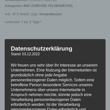
Kategorien:
RAD ZUBEHÖR
,
FELGENDECKEL
inkl. 19 % MwSt.
zzgl.
Versandkosten
Lieferzeit:
1 bis 3 Tage*
Zusätzliche Informationen
Datenschutzerklärung
Produktsicherheit
Stand: 03.12.2022
Rezensionen (0)
Wir freuen uns sehr über Ihr Interesse an unserem
Unternehmen. Eine Nutzung der Internetseiten ist
grundsätzlich ohne jede Angabe
Gewicht
0,1 kg
personenbezogener Daten möglich. Sofern eine
betroffene Person besondere Services unseres
Hersteller
JAPAN RACING
Unternehmens über unsere Internetseite in
Anspruch nehmen möchte, könnte jedoch eine
Grundfarbe
Schwarz
Verarbeitung personenbezogener Daten
erforderlich werden. Ist die Verarbeitung
Material
Kunststoff
personenbezogener Daten erforderlich und