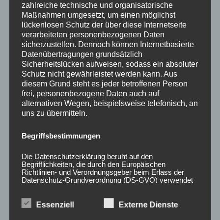
zahlreiche technische und organisatorische
Bewertet
mit
Maßnahmen umgesetzt, um einen möglichst
Bewertet
0
mit
lückenlosen Schutz der über diese Internetseite
von
0
5
verarbeiteten personenbezogenen Daten
von
5
sicherzustellen. Dennoch können Internetbasierte
Datenübertragungen grundsätzlich
Sicherheitslücken aufweisen, sodass ein absoluter
Schutz nicht gewährleistet werden kann. Aus
diesem Grund steht es jeder betroffenen Person
Nabendeckel JR
frei, personenbezogene Daten auch auf
WHEELS JRX1 & JRX2
alternativen Wegen, beispielsweise telefonisch, an
5H Mattschwarz
uns zu übermitteln.
15,00
€
*
Begriffsbestimmungen
Bewertet
20x Radmutter LUG
mit
0
NUTS OFFEN M12 x
Die Datenschutzerklärung beruht auf den
von
1,25 x 45 mm
5
Begrifflichkeiten, die durch den Europäischen
Kegelbund 60°
Richtlinien- und Verordnungsgeber beim Erlass der
Datenschutz-Grundverordnung (DS-GVO) verwendet
Schwarz
wurden. Unsere Datenschutzerklärung soll sowohl für
50,00
€
*
die Öffentlichkeit als auch für unsere Kunden und
Geschäftspartner einfach lesbar und verständlich sein.
Essenziell
Externe Dienste
Um dies zu gewährleisten, möchten wir vorab die
Bewertet
mit
verwendeten Begrifflichkeiten erläutern.