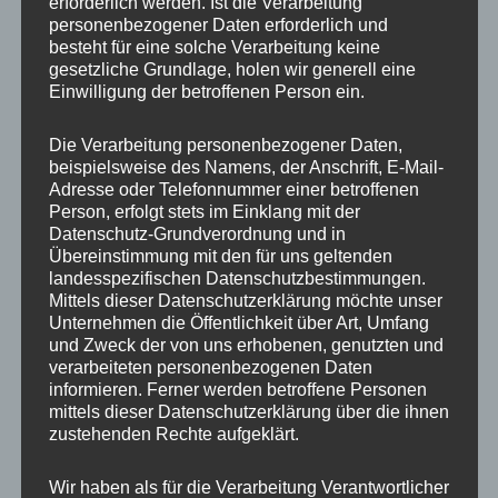
erforderlich werden. Ist die Verarbeitung
personenbezogener Daten erforderlich und
Material
Kunststoff
besteht für eine solche Verarbeitung keine
gesetzliche Grundlage, holen wir generell eine
Einwilligung der betroffenen Person ein.
Ähnliche Produkte
Die Verarbeitung personenbezogener Daten,
beispielsweise des Namens, der Anschrift, E-Mail-
Adresse oder Telefonnummer einer betroffenen
Person, erfolgt stets im Einklang mit der
Datenschutz-Grundverordnung und in
Übereinstimmung mit den für uns geltenden
landesspezifischen Datenschutzbestimmungen.
Mittels dieser Datenschutzerklärung möchte unser
Unternehmen die Öffentlichkeit über Art, Umfang
und Zweck der von uns erhobenen, genutzten und
verarbeiteten personenbezogenen Daten
informieren. Ferner werden betroffene Personen
20x Radmutter LUG
20x Radmutter M12 x
mittels dieser Datenschutzerklärung über die ihnen
NUTS OFFEN M12 x
1,25 x 35 mm
zustehenden Rechte aufgeklärt.
1,5 x 45 mm Kegelbund
Kegelbund 60° Rot
60° Grün
35,00
€
*
Wir haben als für die Verarbeitung Verantwortlicher
50,00
€
*