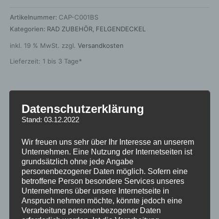
Artikelnummer:
CAP-C001BS
Kategorien:
RAD ZUBEHÖR
,
FELGENDECKEL
inkl. 19 % MwSt.
zzgl.
Versandkosten
Lieferzeit:
1 bis 3 Tage*
Zusätzliche Informationen
Datenschutzerklärung
Stand: 03.12.2022
Produktsicherheit
Wir freuen uns sehr über Ihr Interesse an unserem
Rezensionen (0)
Unternehmen. Eine Nutzung der Internetseiten ist
grundsätzlich ohne jede Angabe
personenbezogener Daten möglich. Sofern eine
Gewicht
0,1 kg
betroffene Person besondere Services unseres
Unternehmens über unsere Internetseite in
Hersteller
JAPAN RACING
Anspruch nehmen möchte, könnte jedoch eine
Verarbeitung personenbezogener Daten
Grundfarbe
Schwarz