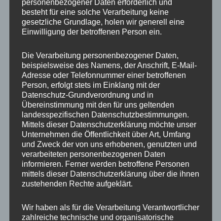
personenbezogener Daten erforderlich und
besteht für eine solche Verarbeitung keine
gesetzliche Grundlage, holen wir generell eine
Einwilligung der betroffenen Person ein.
Ähnliche Produkte
Die Verarbeitung personenbezogener Daten,
beispielsweise des Namens, der Anschrift, E-Mail-
Adresse oder Telefonnummer einer betroffenen
Person, erfolgt stets im Einklang mit der
Datenschutz-Grundverordnung und in
Übereinstimmung mit den für uns geltenden
landesspezifischen Datenschutzbestimmungen.
Mittels dieser Datenschutzerklärung möchte unser
Unternehmen die Öffentlichkeit über Art, Umfang
und Zweck der von uns erhobenen, genutzten und
verarbeiteten personenbezogenen Daten
20x Radmutter M12 x
20x Radmutter LUG
informieren. Ferner werden betroffene Personen
1,25 x 35 mm
NUTS OFFEN M12 x
mittels dieser Datenschutzerklärung über die ihnen
Kegelbund 60° Chrom
1,5 x 45 mm Kegelbund
zustehenden Rechte aufgeklärt.
60° Schwarz
35,00
€
*
50,00
€
*
Wir haben als für die Verarbeitung Verantwortlicher
Bewertet
zahlreiche technische und organisatorische
mit
Bewertet