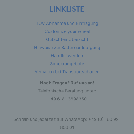
LINKLISTE
Betroffene Person ist jede identifizierte oder
identifizierbare natürliche Person, deren
personenbezogene Daten von dem für die
TÜV Abnahme und Eintragung
Verarbeitung Verantwortlichen verarbeitet
werden.
Customize your wheel
Gutachten Übersicht
Hinweise zur Batterieentsorgung
c) Verarbeitung
Händler werden
Verarbeitung ist jeder mit oder ohne Hilfe
Sonderangebote
automatisierter Verfahren ausgeführte Vorgang
oder jede solche Vorgangsreihe im
Verhalten bei Transportschaden
Zusammenhang mit personenbezogenen Daten
wie das Erheben, das Erfassen, die
Noch Fragen? Ruf uns an!
Organisation, das Ordnen, die Speicherung, die
Anpassung oder Veränderung, das Auslesen,
Telefonische Beratung unter:
das Abfragen, die Verwendung, die Offenlegung
durch Übermittlung, Verbreitung oder eine
+49 6181 3698350
andere Form der Bereitstellung, den Abgleich
oder die Verknüpfung, die Einschränkung, das
Löschen oder die Vernichtung.
Schreib uns jederzeit auf WhatsApp: +49 (0) 160 991
806 01
d) Einschränkung der Verarbeitung