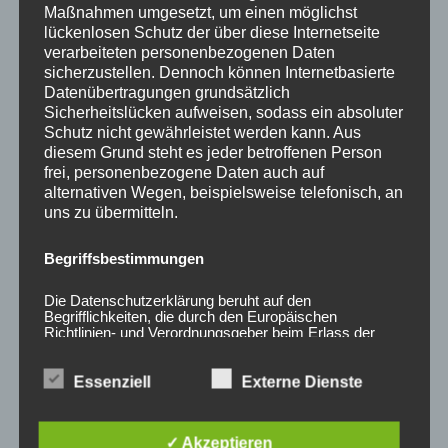
0
mit
Maßnahmen umgesetzt, um einen möglichst
von
0
5
lückenlosen Schutz der über diese Internetseite
von
5
verarbeiteten personenbezogenen Daten
sicherzustellen. Dennoch können Internetbasierte
Datenübertragungen grundsätzlich
Sicherheitslücken aufweisen, sodass ein absoluter
Schutz nicht gewährleistet werden kann. Aus
diesem Grund steht es jeder betroffenen Person
frei, personenbezogene Daten auch auf
alternativen Wegen, beispielsweise telefonisch, an
uns zu übermitteln.
Begriffsbestimmungen
20x Radmutter LUG
20x Radmutter M12 x
NUTS OFFEN M12 x
1,25 x 35 mm
1,25 x 45 mm
Kegelbund 60° Neo
Die Datenschutzerklärung beruht auf den
Kegelbund 60° Rot
Begrifflichkeiten, die durch den Europäischen
45,00
€
*
Richtlinien- und Verordnungsgeber beim Erlass der
50,00
€
*
Datenschutz-Grundverordnung (DS-GVO) verwendet
Bewertet
wurden. Unsere Datenschutzerklärung soll sowohl für
mit
Bewertet
die Öffentlichkeit als auch für unsere Kunden und
Essenziell
Externe Dienste
0
mit
Geschäftspartner einfach lesbar und verständlich sein.
von
0
5
Um dies zu gewährleisten, möchten wir vorab die
von
5
verwendeten Begrifflichkeiten erläutern.
✓ Akzeptieren