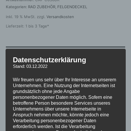
Kategorien:
RAD ZUBEHÖR
,
FELGENDECKEL
inkl. 19 % MwSt.
zzgl.
Versandkosten
Lieferzeit:
1 bis 3 Tage*
Zusätzliche Informationen
Datenschutzerklärung
Produktsicherheit
Stand: 03.12.2022
Rezensionen (0)
Wir freuen uns sehr über Ihr Interesse an unserem
Unternehmen. Eine Nutzung der Internetseiten ist
grundsätzlich ohne jede Angabe
Gewicht
0,1 kg
personenbezogener Daten möglich. Sofern eine
betroffene Person besondere Services unseres
Hersteller
JAPAN RACING
Unternehmens über unsere Internetseite in
Anspruch nehmen möchte, könnte jedoch eine
Grundfarbe
Schwarz
Verarbeitung personenbezogener Daten
erforderlich werden. Ist die Verarbeitung
Material
Kunststoff