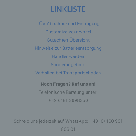
LINKLISTE
Betroffene Person ist jede identifizierte oder
identifizierbare natürliche Person, deren
personenbezogene Daten von dem für die
TÜV Abnahme und Eintragung
Verarbeitung Verantwortlichen verarbeitet
werden.
Customize your wheel
Gutachten Übersicht
Hinweise zur Batterieentsorgung
c) Verarbeitung
Händler werden
Verarbeitung ist jeder mit oder ohne Hilfe
Sonderangebote
automatisierter Verfahren ausgeführte Vorgang
oder jede solche Vorgangsreihe im
Verhalten bei Transportschaden
Zusammenhang mit personenbezogenen Daten
wie das Erheben, das Erfassen, die
Noch Fragen? Ruf uns an!
Organisation, das Ordnen, die Speicherung, die
Anpassung oder Veränderung, das Auslesen,
Telefonische Beratung unter:
das Abfragen, die Verwendung, die Offenlegung
durch Übermittlung, Verbreitung oder eine
+49 6181 3698350
andere Form der Bereitstellung, den Abgleich
oder die Verknüpfung, die Einschränkung, das
Löschen oder die Vernichtung.
Schreib uns jederzeit auf WhatsApp: +49 (0) 160 991
806 01
d) Einschränkung der Verarbeitung