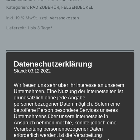
Kategorien:
RAD ZUBEHÖR
,
FELGENDECKEL
inkl. 19 % MwSt.
zzgl.
Versandkosten
Lieferzeit:
1 bis 3 Tage*
Zusätzliche Informationen
Datenschutzerklärung
Produktsicherheit
Stand: 03.12.2022
Rezensionen (0)
Wir freuen uns sehr über Ihr Interesse an unserem
Unternehmen. Eine Nutzung der Internetseiten ist
grundsätzlich ohne jede Angabe
Gewicht
0,1 kg
personenbezogener Daten möglich. Sofern eine
betroffene Person besondere Services unseres
Hersteller
JAPAN RACING
Unternehmens über unsere Internetseite in
Anspruch nehmen möchte, könnte jedoch eine
Grundfarbe
Chrom
Verarbeitung personenbezogener Daten
erforderlich werden. Ist die Verarbeitung
Material
Kunststoff