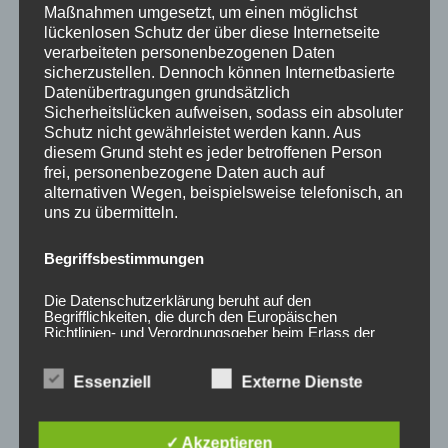
0
0
Maßnahmen umgesetzt, um einen möglichst
von
von
5
5
lückenlosen Schutz der über diese Internetseite
verarbeiteten personenbezogenen Daten
sicherzustellen. Dennoch können Internetbasierte
Datenübertragungen grundsätzlich
Sicherheitslücken aufweisen, sodass ein absoluter
Schutz nicht gewährleistet werden kann. Aus
diesem Grund steht es jeder betroffenen Person
frei, personenbezogene Daten auch auf
alternativen Wegen, beispielsweise telefonisch, an
uns zu übermitteln.
20x Radmutter M12 x
20x Radmutter LUG
Begriffsbestimmungen
1,5 x 35 mm Kegelbund
NUTS OFFEN M12 x
60° Chrom
1,25 x 45 mm
Kegelbund 60°
Die Datenschutzerklärung beruht auf den
35,00
€
*
Schwarz
Begrifflichkeiten, die durch den Europäischen
Richtlinien- und Verordnungsgeber beim Erlass der
50,00
€
*
Bewertet
Datenschutz-Grundverordnung (DS-GVO) verwendet
mit
wurden. Unsere Datenschutzerklärung soll sowohl für
0
von
Bewertet
die Öffentlichkeit als auch für unsere Kunden und
Essenziell
Externe Dienste
5
mit
Geschäftspartner einfach lesbar und verständlich sein.
0
Um dies zu gewährleisten, möchten wir vorab die
von
5
verwendeten Begrifflichkeiten erläutern.
✓ Akzeptieren