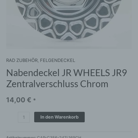
RAD ZUBEHÖR
,
FELGENDECKEL
Nabendeckel JR WHEELS JR9
Zentralverschluss Chrom
14,00
€
*
In den Warenkorb
Artikelnummer:
CAP-C356-247L169CH