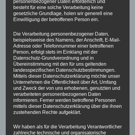
personenbezogener Daten erforderlich und
besteht für eine solche Verarbeitung keine
gesetzliche Grundlage, holen wir generell eine
Einwilligung der betroffenen Person ein.
Ähnliche Produkte
Die Verarbeitung personenbezogener Daten,
beispielsweise des Namens, der Anschrift, E-Mail-
Adresse oder Telefonnummer einer betroffenen
Person, erfolgt stets im Einklang mit der
Datenschutz-Grundverordnung und in
Übereinstimmung mit den für uns geltenden
landesspezifischen Datenschutzbestimmungen.
Mittels dieser Datenschutzerklärung möchte unser
Unternehmen die Öffentlichkeit über Art, Umfang
und Zweck der von uns erhobenen, genutzten und
verarbeiteten personenbezogenen Daten
20x Radmutter M12 x
Nabendeckel JR
informieren. Ferner werden betroffene Personen
1,5 x 35 mm Kegelbund
WHEELS JRX1 & JRX2
mittels dieser Datenschutzerklärung über die ihnen
60° Schwarz
6H Mattschwarz
zustehenden Rechte aufgeklärt.
35,00
€
15,00
€
*
*
Wir haben als für die Verarbeitung Verantwortlicher
Bewertet
Bewertet
zahlreiche technische und organisatorische
mit
mit