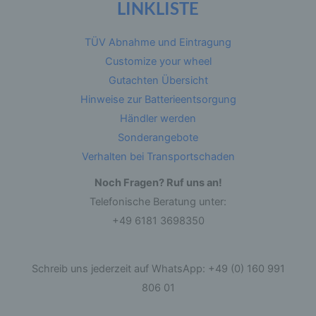
LINKLISTE
Betroffene Person ist jede identifizierte oder
identifizierbare natürliche Person, deren
TÜV Abnahme und Eintragung
personenbezogene Daten von dem für die
Verarbeitung Verantwortlichen verarbeitet
Customize your wheel
werden.
Gutachten Übersicht
Hinweise zur Batterieentsorgung
c) Verarbeitung
Händler werden
Sonderangebote
Verarbeitung ist jeder mit oder ohne Hilfe
automatisierter Verfahren ausgeführte Vorgang
Verhalten bei Transportschaden
oder jede solche Vorgangsreihe im
Zusammenhang mit personenbezogenen Daten
Noch Fragen? Ruf uns an!
wie das Erheben, das Erfassen, die
Organisation, das Ordnen, die Speicherung, die
Telefonische Beratung unter:
Anpassung oder Veränderung, das Auslesen,
das Abfragen, die Verwendung, die Offenlegung
+49 6181 3698350
durch Übermittlung, Verbreitung oder eine
andere Form der Bereitstellung, den Abgleich
oder die Verknüpfung, die Einschränkung, das
Löschen oder die Vernichtung.
Schreib uns jederzeit auf WhatsApp: +49 (0) 160 991
806 01
d) Einschränkung der Verarbeitung