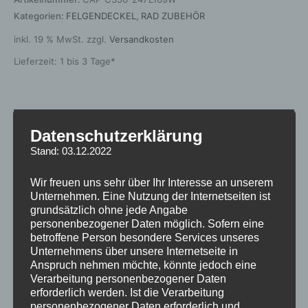
Kategorien:
FELGENDECKEL
,
RAD ZUBEHÖR
inkl. 19 % MwSt.
zzgl.
Versandkosten
Lieferzeit:
1 bis 3 Tage*
Zusätzliche Informationen
Datenschutzerklärung
Produktsicherheit
Stand: 03.12.2022
Rezensionen (0)
Wir freuen uns sehr über Ihr Interesse an unserem
Unternehmen. Eine Nutzung der Internetseiten ist
grundsätzlich ohne jede Angabe
Gewicht
0,1 kg
personenbezogener Daten möglich. Sofern eine
betroffene Person besondere Services unseres
Hersteller
JAPAN RACING
Unternehmens über unsere Internetseite in
Anspruch nehmen möchte, könnte jedoch eine
Grundfarbe
Weiss
Verarbeitung personenbezogener Daten
erforderlich werden. Ist die Verarbeitung
Material
Kunststoff
personenbezogener Daten erforderlich und