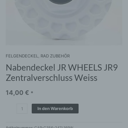
FELGENDECKEL
,
RAD ZUBEHÖR
Nabendeckel JR WHEELS JR9
Zentralverschluss Weiss
14,00
€
*
In den Warenkorb
Artikelnummer:
CAP-C356-247L169W