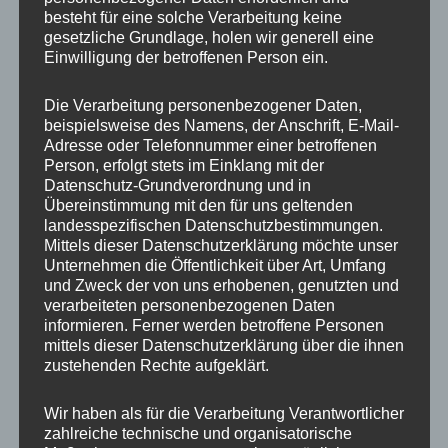
besteht für eine solche Verarbeitung keine
gesetzliche Grundlage, holen wir generell eine
Einwilligung der betroffenen Person ein.
Ähnliche Produkte
Die Verarbeitung personenbezogener Daten,
beispielsweise des Namens, der Anschrift, E-Mail-
Adresse oder Telefonnummer einer betroffenen
Person, erfolgt stets im Einklang mit der
Datenschutz-Grundverordnung und in
Übereinstimmung mit den für uns geltenden
landesspezifischen Datenschutzbestimmungen.
Mittels dieser Datenschutzerklärung möchte unser
Unternehmen die Öffentlichkeit über Art, Umfang
und Zweck der von uns erhobenen, genutzten und
verarbeiteten personenbezogenen Daten
informieren. Ferner werden betroffene Personen
20x Radmutter M12 x
20x Radmutter M12 x
1,25 x 35 mm
1,25 x 35 mm
mittels dieser Datenschutzerklärung über die ihnen
Kegelbund 60° Rot
Kegelbund 60° Neo
zustehenden Rechte aufgeklärt.
35,00
€
45,00
€
*
*
Wir haben als für die Verarbeitung Verantwortlicher
Bewertet
Bewertet
zahlreiche technische und organisatorische
mit
mit