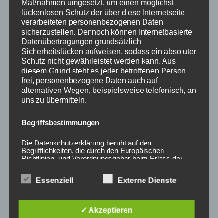
0
0
Maßnahmen umgesetzt, um einen möglichst
von
von
lückenlosen Schutz der über diese Internetseite
5
5
verarbeiteten personenbezogenen Daten
sicherzustellen. Dennoch können Internetbasierte
Datenübertragungen grundsätzlich
Sicherheitslücken aufweisen, sodass ein absoluter
Schutz nicht gewährleistet werden kann. Aus
diesem Grund steht es jeder betroffenen Person
frei, personenbezogene Daten auch auf
alternativen Wegen, beispielsweise telefonisch, an
uns zu übermitteln.
20x Radmutter LUG
20x Radmutter M12 x
Begriffsbestimmungen
NUTS OFFEN M12 x
1,5 x 35 mm Kegelbund
1,25 x 45 mm
60° Chrom
Die Datenschutzerklärung beruht auf den
Kegelbund 60° Neo
35,00
€
*
Begrifflichkeiten, die durch den Europäischen
60,00
€
*
Richtlinien- und Verordnungsgeber beim Erlass der
Datenschutz-Grundverordnung (DS-GVO) verwendet
Bewertet
mit
wurden. Unsere Datenschutzerklärung soll sowohl für
Bewertet
0
Essenziell
Externe Dienste
die Öffentlichkeit als auch für unsere Kunden und
mit
von
0
Geschäftspartner einfach lesbar und verständlich sein.
5
von
Um dies zu gewährleisten, möchten wir vorab die
5
verwendeten Begrifflichkeiten erläutern.
✓ Akzeptieren