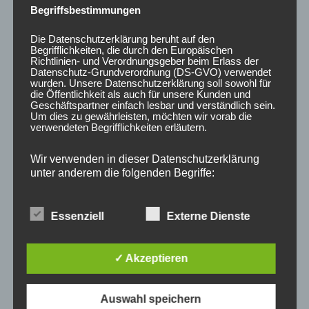
Geschwindigkeit: ca. 45 km/h
Begriffsbestimmungen
Traglast: max. 200 kg
Steigung: max. 25°
Die Datenschutzerklärung beruht auf den
Begrifflichkeiten, die durch den Europäischen
Ladezeit: 5-6 Std.
Richtlinien- und Verordnungsgeber beim Erlass der
Datenschutz-Grundverordnung (DS-GVO) verwendet
Reifengröße: 10 Zoll
wurden. Unsere Datenschutzerklärung soll sowohl für
Bremse: Scheibenbremse
die Öffentlichkeit als auch für unsere Kunden und
Geschäftspartner einfach lesbar und verständlich sein.
Federung: Stoßdämpfer vorne und hinten
Um dies zu gewährleisten, möchten wir vorab die
verwendeten Begrifflichkeiten erläutern.
Licht: Frontlicht – Rücklicht – Blinker
Ausstattung: Hupe – Tachometer – Spiegel
Wir verwenden in dieser Datenschutzerklärung
unter anderem die folgenden Begriffe:
Lieferumfang:
Elektro-Scooter Coco Bike TRIKE CP-7.0
Essenziell
Externe Dienste
Akku + Ladegerät
a) personenbezogene Daten
COC Papiere (Europäische Straßenzulassung)
✓ Akzeptieren
Personenbezogene Daten sind alle
Sicherheitshinweis:
Informationen, die sich auf eine identifizierte oder
identifizierbare natürliche Person (im Folgenden
Elektro-Scooter Coco Bike TRIKE CP-7.0 mit
„betroffene Person") beziehen. Als identifizierbar
Auswahl speichern
wird eine natürliche Person angesehen, die