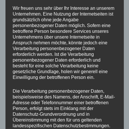
In den Warenkorb
Wir freuen uns sehr über Ihr Interesse an unserem
Unternehmen. Eine Nutzung der Internetseiten ist
grundsätzlich ohne jede Angabe
Artikelnummer:
ET5684-R
personenbezogener Daten möglich. Sofern eine
Kategorien:
ELEKTRO SCOOTER
,
E-TRIKES
,
COCO BIKES
betroffene Person besondere Services unseres
Schlagwörter:
E-BIKE
,
ELEKTRO SCOOTER
,
COCO BIKE
,
Unternehmens über unsere Internetseite in
DREIRAD
,
TRIKE
Anspruch nehmen möchte, könnte jedoch eine
Verarbeitung personenbezogener Daten
inkl. MwSt.
erforderlich werden. Ist die Verarbeitung
personenbezogener Daten erforderlich und
Lieferzeit:
1 bis 3 Tage*
besteht für eine solche Verarbeitung keine
gesetzliche Grundlage, holen wir generell eine
Einwilligung der betroffenen Person ein.
Beschreibung
Die Verarbeitung personenbezogener Daten,
beispielsweise des Namens, der Anschrift, E-Mail-
Zusätzliche Informationen
Adresse oder Telefonnummer einer betroffenen
Person, erfolgt stets im Einklang mit der
Produktsicherheit
Datenschutz-Grundverordnung und in
Übereinstimmung mit den für uns geltenden
Rezensionen (1)
landesspezifischen Datenschutzbestimmungen.