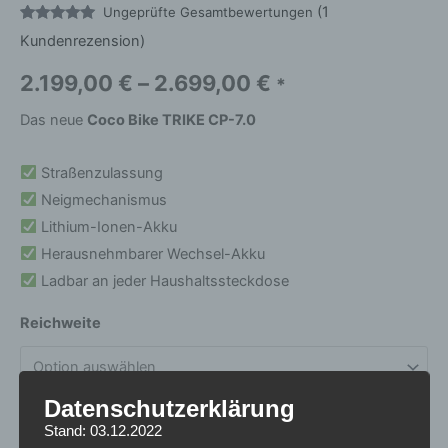
(
1
Ungeprüfte Gesamtbewertungen
Bewertet
1
Kundenrezension)
mit
5.00
von 5,
basierend
2.199,00
€
–
2.699,00
€
*
auf
Kundenbewertung
Das neue
Coco Bike TRIKE CP-7.0
Straßenzulassung
Neigmechanismus
Lithium-Ionen-Akku
Herausnehmbarer Wechsel-Akku
Ladbar an jeder Haushaltssteckdose
Reichweite
Datenschutzerklärung
Stand: 03.12.2022