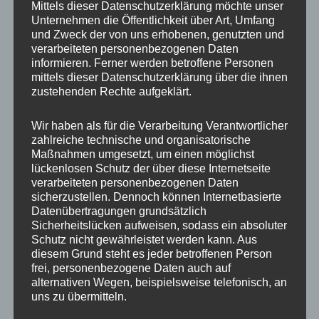
Mittels dieser Datenschutzerklärung möchte unser
COCO BIKE TRIKE CP-7.0
Unternehmen die Öffentlichkeit über Art, Umfang
und Zweck der von uns erhobenen, genutzten und
Elektro-Scooter – Coco Bike TRIKE CP-7.0 mit
verarbeiteten personenbezogenen Daten
wartungsfreiem 4000 Watt-Motor (2x2000W) –
informieren. Ferner werden betroffene Personen
Europäischer Straßenzulassung (EU COC).
mittels dieser Datenschutzerklärung über die ihnen
zustehenden Rechte aufgeklärt.
Herausnehmbarer Wechsel-Akku mit 60V-20AH (2x20AH)
Lithium-Ionen.
Wir haben als für die Verarbeitung Verantwortlicher
Ladbar an jeder Haushaltssteckdose (230V)
zahlreiche technische und organisatorische
Maßnahmen umgesetzt, um einen möglichst
Technische Daten:
lückenlosen Schutz der über diese Internetseite
verarbeiteten personenbezogenen Daten
sicherzustellen. Dennoch können Internetbasierte
Model: CP-7.0 (EEC)
Datenübertragungen grundsätzlich
Motor: 4000 Watt (2x2000W Motor)
Sicherheitslücken aufweisen, sodass ein absoluter
Schutz nicht gewährleistet werden kann. Aus
Akku: Wahlweise 20AH – 40AH Lithium-Ionen 60V
diesem Grund steht es jeder betroffenen Person
(herausnehmbar)
frei, personenbezogene Daten auch auf
Reichweite: bis zu 45-90 km (je nach Ausstattung,
alternativen Wegen, beispielsweise telefonisch, an
uns zu übermitteln.
Strecke, Geschwindigkeit und Gewicht)