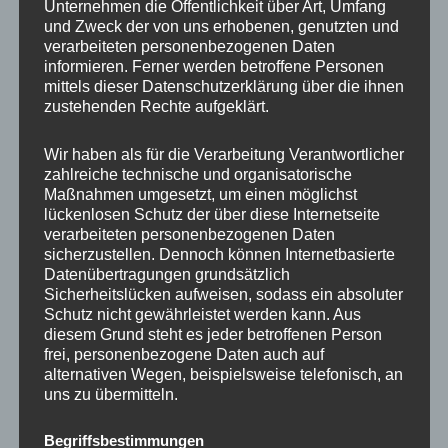
Unternehmen die Öffentlichkeit über Art, Umfang
wartungsfreiem 4000 Watt-Motor (2x2000W) –
und Zweck der von uns erhobenen, genutzten und
Europäischer Straßenzulassung (EU COC).
verarbeiteten personenbezogenen Daten
informieren. Ferner werden betroffene Personen
Herausnehmbarer Wechsel-Akku mit 60V-20AH (2x20AH)
mittels dieser Datenschutzerklärung über die ihnen
Lithium-Ionen.
zustehenden Rechte aufgeklärt.
Ladbar an jeder Haushaltssteckdose (230V)
Wir haben als für die Verarbeitung Verantwortlicher
Technische Daten:
zahlreiche technische und organisatorische
Maßnahmen umgesetzt, um einen möglichst
lückenlosen Schutz der über diese Internetseite
Model: CP-7.0 (EEC)
verarbeiteten personenbezogenen Daten
Motor: 4000 Watt (2x2000W Motor)
sicherzustellen. Dennoch können Internetbasierte
Datenübertragungen grundsätzlich
Akku: Wahlweise 20AH – 40AH Lithium-Ionen 60V
Sicherheitslücken aufweisen, sodass ein absoluter
(herausnehmbar)
Schutz nicht gewährleistet werden kann. Aus
Reichweite: bis zu 45-90 km (je nach Ausstattung,
diesem Grund steht es jeder betroffenen Person
frei, personenbezogene Daten auch auf
Strecke, Geschwindigkeit und Gewicht)
alternativen Wegen, beispielsweise telefonisch, an
Geschwindigkeit: ca. 45 km/h
uns zu übermitteln.
Traglast: max. 200 kg
Steigung: max. 25°
Begriffsbestimmungen