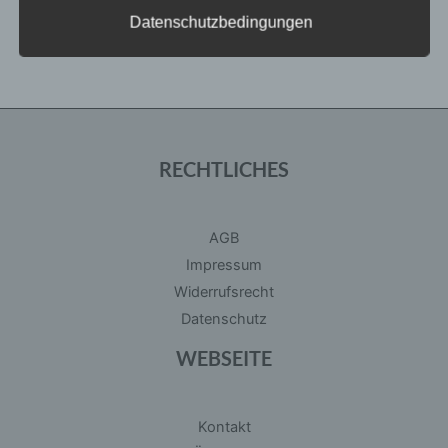
Zuordnung zu einer Kennung wie einem Namen,
Datenschutzbedingungen
zu einer Kennnummer, zu Standortdaten, zu
einer Online-Kennung oder zu einem oder
mehreren besonderen Merkmalen, die Ausdruck
der physischen, physiologischen, genetischen,
psychischen, wirtschaftlichen, kulturellen oder
sozialen Identität dieser natürlichen Person sind,
identifiziert werden kann.
RECHTLICHES
b) betroffene Person
Betroffene Person ist jede identifizierte oder
identifizierbare natürliche Person, deren
AGB
personenbezogene Daten von dem für die
Impressum
Verarbeitung Verantwortlichen verarbeitet
werden.
Widerrufsrecht
Datenschutz
c) Verarbeitung
WEBSEITE
Verarbeitung ist jeder mit oder ohne Hilfe
automatisierter Verfahren ausgeführte Vorgang
oder jede solche Vorgangsreihe im
Kontakt
Zusammenhang mit personenbezogenen Daten
wie das Erheben, das Erfassen, die