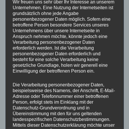
Wir freuen uns sehr über Ihr Interesse an unserem
Artikelnummer:
ET5684-B
Unternehmen. Eine Nutzung der Internetseiten ist
Kategorien:
ELEKTRO SCOOTER
,
E-TRIKES
,
COCO BIKES
grundsätzlich ohne jede Angabe
Schlagwörter:
COCO BIKE
,
DREIRAD
,
TRIKE
,
E-BIKE
,
ELEKTRO
personenbezogener Daten möglich. Sofern eine
SCOOTER
betroffene Person besondere Services unseres
Unternehmens über unsere Internetseite in
inkl. MwSt.
Anspruch nehmen möchte, könnte jedoch eine
Lieferzeit:
1 bis 3 Tage*
Verarbeitung personenbezogener Daten
erforderlich werden. Ist die Verarbeitung
personenbezogener Daten erforderlich und
besteht für eine solche Verarbeitung keine
gesetzliche Grundlage, holen wir generell eine
Beschreibung
Einwilligung der betroffenen Person ein.
Zusätzliche Informationen
Die Verarbeitung personenbezogener Daten,
beispielsweise des Namens, der Anschrift, E-Mail-
Produktsicherheit
Adresse oder Telefonnummer einer betroffenen
Person, erfolgt stets im Einklang mit der
Rezensionen (0)
Datenschutz-Grundverordnung und in
Übereinstimmung mit den für uns geltenden
COCO BIKE TRIKE CP-7.0
landesspezifischen Datenschutzbestimmungen.
Mittels dieser Datenschutzerklärung möchte unser
Elektro-Scooter – Coco Bike TRIKE CP-7.0 mit