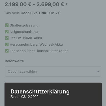
2.199,00
€
–
2.699,00
€
*
Das neue
Coco Bike TRIKE CP-7.0
Straßenzulassung
Neigmechanismus
Lithium-Ionen-Akku
Herausnehmbarer Wechsel-Akku
Ladbar an jeder Haushaltssteckdose
Reichweite
Datenschutzerklärung
In den Warenkorb
Stand: 03.12.2022