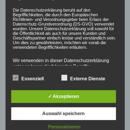
Ladezeit: 5-6 Std.
Die Datenschutzerklärung beruht auf den
Reifengröße: 10 Zoll
Begrifflichkeiten, die durch den Europäischen
Richtlinien- und Verordnungsgeber beim Erlass der
Bremse: Scheibenbremse
Datenschutz-Grundverordnung (DS-GVO) verwendet
Federung: Stoßdämpfer vorne und hinten
wurden. Unsere Datenschutzerklärung soll sowohl für
die Öffentlichkeit als auch für unsere Kunden und
Licht: Frontlicht – Rücklicht – Blinker
Geschäftspartner einfach lesbar und verständlich sein.
Um dies zu gewährleisten, möchten wir vorab die
Ausstattung: Hupe – Tachometer – Spiegel
verwendeten Begrifflichkeiten erläutern.
Lieferumfang:
Wir verwenden in dieser Datenschutzerklärung
Elektro-Scooter Coco Bike TRIKE CP-7.0
unter anderem die folgenden Begriffe:
Akku + Ladegerät
Essenziell
Externe Dienste
COC Papiere (Europäische Straßenzulassung)
a) personenbezogene Daten
Sicherheitshinweis:
✓ Akzeptieren
Elektro-Scooter Coco Bike TRIKE CP-7.0 mit
Personenbezogene Daten sind alle
Informationen, die sich auf eine identifizierte oder
Straßenzulassung – Führerschein/- Versicherungspflichtig.
identifizierbare natürliche Person (im Folgenden
Auswahl speichern
„betroffene Person") beziehen. Als identifizierbar
Die dafür benötigten Unterlagen (EEC/ COC Papiere)
wird eine natürliche Person angesehen, die
Personalisieren
direkt oder indirekt, insbesondere mittels
werden im Paket mitgeliefert.