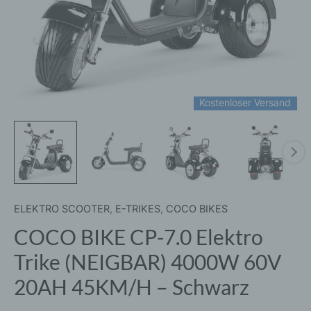
20AH
45KM/H
-
Schwarz
Menge
Kostenloser Versand
ELEKTRO SCOOTER
,
E-TRIKES
,
COCO BIKES
COCO BIKE CP-7.0 Elektro
Trike (NEIGBAR) 4000W 60V
20AH 45KM/H – Schwarz