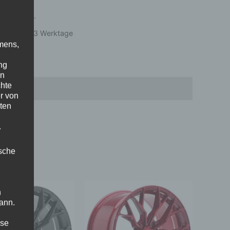
 19 % MwSt.
zeit:
1 bis 3 Werktage
mens,
ng
en
chte
Rezensionen (0)
r von
ten
f
.
ische
Ursprünglicher
Aktueller
n
Preis
Preis
ann.
war:
ist:
450,00 €
360,00 €.
ise