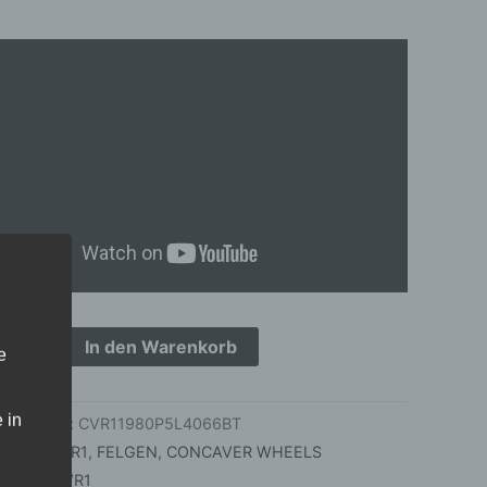
hed
nium
ge
In den Warenkorb
e
 in
kelnummer:
CVR11980P5L4066BT
orien:
CVR1
,
FELGEN
,
CONCAVER WHEELS
agwort:
CVR1