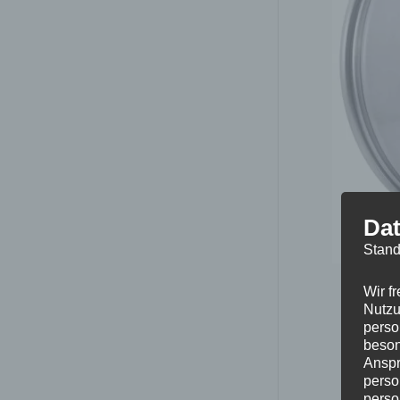
Dat
Stand
Wir f
Nutzu
perso
beson
Anspr
perso
perso