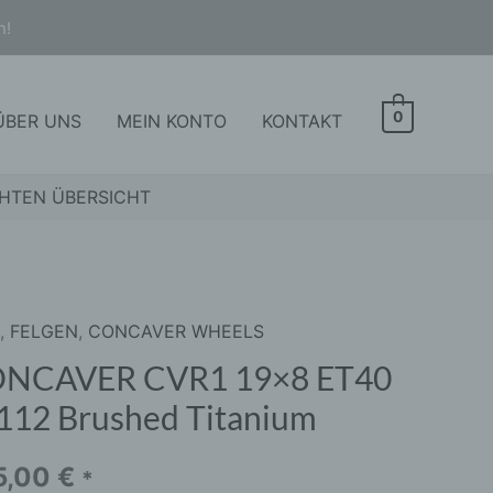
n!
0
ÜBER UNS
MEIN KONTO
KONTAKT
HTEN ÜBERSICHT
1
,
FELGEN
,
CONCAVER WHEELS
CAVER
1
NCAVER CVR1 19×8 ET40
112 Brushed Titanium
2
5,00
€
*