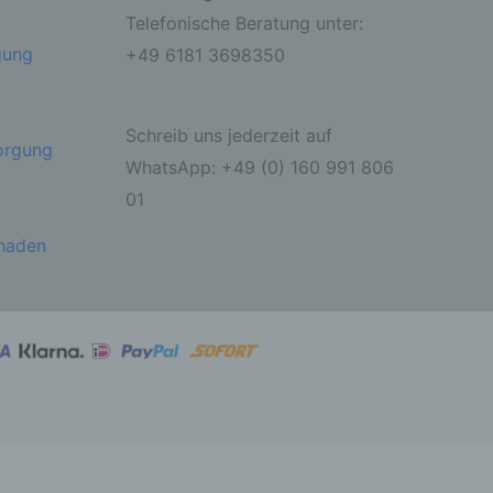
Telefonische Beratung unter:
ondere
er
gung
+49 6181 3698350
r zu
er
Schreib uns jederzeit auf
sorgung
WhatsApp: +49 (0) 160 991 806
01
chaden
r die
ahren
ben,
 die