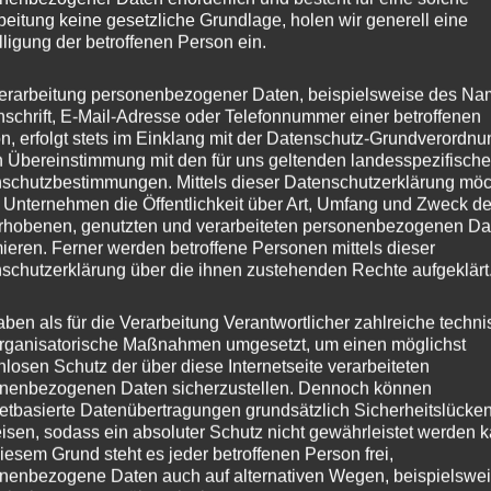
beitung keine gesetzliche Grundlage, holen wir generell eine
inkl.
lligung der betroffenen Person ein.
Liefer
erarbeitung personenbezogener Daten, beispielsweise des Na
nschrift, E-Mail-Adresse oder Telefonnummer einer betroffenen
n, erfolgt stets im Einklang mit der Datenschutz-Grundverordnu
n Übereinstimmung mit den für uns geltenden landesspezifisch
schutzbestimmungen. Mittels dieser Datenschutzerklärung mö
bung
Zusätzliche Informationen
Produktsicherheit
 Unternehmen die Öffentlichkeit über Art, Umfang und Zweck de
rhobenen, genutzten und verarbeiteten personenbezogenen Da
oncaverwheels.com/upload/files/64505507-112-5-66-40.pd
mieren. Ferner werden betroffene Personen mittels dieser
schutzerklärung über die ihnen zustehenden Rechte aufgeklärt
aben als für die Verarbeitung Verantwortlicher zahlreiche techn
he Produkte
rganisatorische Maßnahmen umgesetzt, um einen möglichst
nlosen Schutz der über diese Internetseite verarbeiteten
nenbezogenen Daten sicherzustellen. Dennoch können
netbasierte Datenübertragungen grundsätzlich Sicherheitslücke
Sale!
Sale!
isen, sodass ein absoluter Schutz nicht gewährleistet werden k
iesem Grund steht es jeder betroffenen Person frei,
nenbezogene Daten auch auf alternativen Wegen, beispielswe