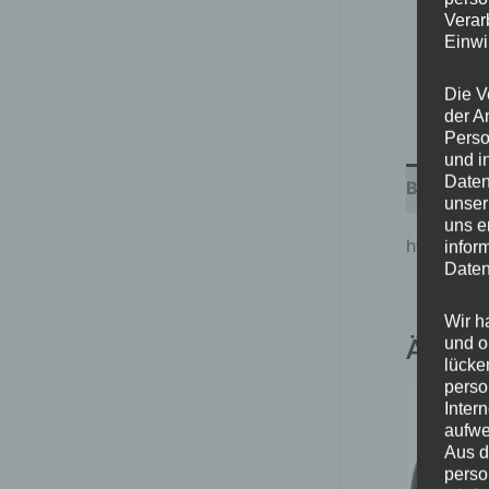
Verar
Einwi
Die V
der A
Perso
und i
Daten
Beschrei
unser
uns e
https://c
infor
Daten
Wir h
Ähnlic
und o
lücke
perso
Inter
aufwe
Aus d
perso