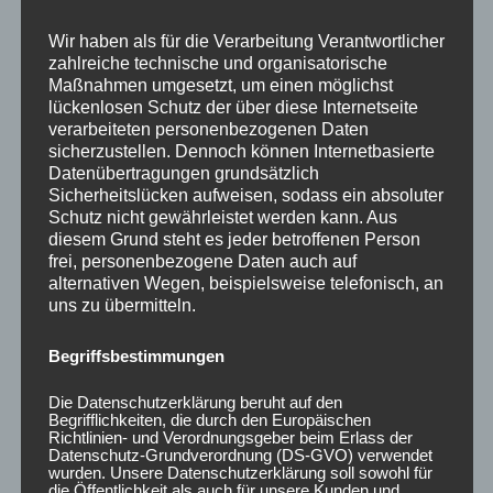
Wir haben als für die Verarbeitung Verantwortlicher
zahlreiche technische und organisatorische
Maßnahmen umgesetzt, um einen möglichst
lückenlosen Schutz der über diese Internetseite
CONCAVER CVR1
CONCAVER CVR1
verarbeiteten personenbezogenen Daten
19×8,5 ET35 5×120
19×8,5 ET45 5×112
sicherzustellen. Dennoch können Internetbasierte
Carbon Graphite
Double Tinted Black
Datenübertragungen grundsätzlich
450,00
€
450,00
€
*
*
Sicherheitslücken aufweisen, sodass ein absoluter
Schutz nicht gewährleistet werden kann. Aus
Bewertet
Bewertet
mit
mit
diesem Grund steht es jeder betroffenen Person
0
0
frei, personenbezogene Daten auch auf
von
von
5
5
alternativen Wegen, beispielsweise telefonisch, an
uns zu übermitteln.
Begriffsbestimmungen
Die Datenschutzerklärung beruht auf den
Begrifflichkeiten, die durch den Europäischen
Richtlinien- und Verordnungsgeber beim Erlass der
Datenschutz-Grundverordnung (DS-GVO) verwendet
wurden. Unsere Datenschutzerklärung soll sowohl für
die Öffentlichkeit als auch für unsere Kunden und