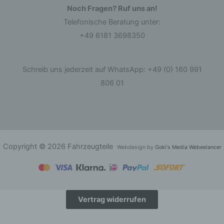
Noch Fragen? Ruf uns an!
Telefonische Beratung unter:
d) Einschränkung der Verarbeitung
+49 6181 3698350
Einschränkung der Verarbeitung ist die
Markierung gespeicherter personenbezogener
Daten mit dem Ziel, ihre künftige Verarbeitung
Schreib uns jederzeit auf WhatsApp: +49 (0) 160 991
einzuschränken.
806 01
e) Profiling
Profiling ist jede Art der automatisierten
Verarbeitung personenbezogener Daten, die
darin besteht, dass diese personenbezogenen
Daten verwendet werden, um bestimmte
Copyright © 2026 Fahrzeugteile
Webdesign by
Goki's Media Webeelancer
persönliche Aspekte, die sich auf eine natürliche
Person beziehen, zu bewerten, insbesondere,
um Aspekte bezüglich Arbeitsleistung,
wirtschaftlicher Lage, Gesundheit, persönlicher
Vorlieben, Interessen, Zuverlässigkeit, Verhalten,
Aufenthaltsort oder Ortswechsel dieser
Vertrag widerrufen
natürlichen Person zu analysieren oder
vorherzusagen.