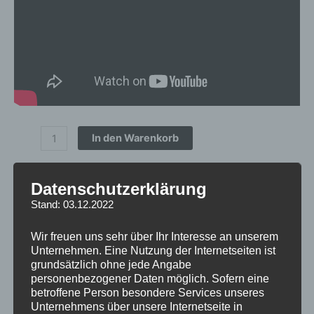
In den Warenkorb
Artikelnummer:
CVR21985P5L3566PBK
Datenschutzerklärung
Kategorien:
FELGEN
,
CONCAVER WHEELS
,
CVR2
Stand: 03.12.2022
Schlagwort:
CVR2
Wir freuen uns sehr über Ihr Interesse an unserem
inkl. 19 % MwSt.
Unternehmen. Eine Nutzung der Internetseiten ist
grundsätzlich ohne jede Angabe
Lieferzeit:
1 bis 3 Werktage
personenbezogener Daten möglich. Sofern eine
betroffene Person besondere Services unseres
Unternehmens über unsere Internetseite in