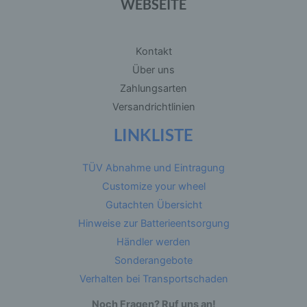
WEBSEITE
b) betroffene Person
Kontakt
Betroffene Person ist jede identifizierte oder
Über uns
identifizierbare natürliche Person, deren
personenbezogene Daten von dem für die
Zahlungsarten
Verarbeitung Verantwortlichen verarbeitet
Versandrichtlinien
werden.
LINKLISTE
c) Verarbeitung
TÜV Abnahme und Eintragung
Verarbeitung ist jeder mit oder ohne Hilfe
Customize your wheel
automatisierter Verfahren ausgeführte Vorgang
oder jede solche Vorgangsreihe im
Gutachten Übersicht
Zusammenhang mit personenbezogenen Daten
wie das Erheben, das Erfassen, die
Hinweise zur Batterieentsorgung
Organisation, das Ordnen, die Speicherung, die
Händler werden
Anpassung oder Veränderung, das Auslesen,
das Abfragen, die Verwendung, die Offenlegung
Sonderangebote
durch Übermittlung, Verbreitung oder eine
andere Form der Bereitstellung, den Abgleich
Verhalten bei Transportschaden
oder die Verknüpfung, die Einschränkung, das
Löschen oder die Vernichtung.
Noch Fragen? Ruf uns an!