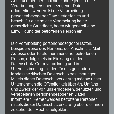
Anspruch nehmen möchte, könnte jedoch eine
Verarbeitung personenbezogener Daten
Zusätzliche Informationen
erforderlich werden. Ist die Verarbeitung
personenbezogener Daten erforderlich und
Produktsicherheit
besteht für eine solche Verarbeitung keine
gesetzliche Grundlage, holen wir generell eine
Einwilligung der betroffenen Person ein.
Rezensionen (0)
Die Verarbeitung personenbezogener Daten,
https://concaverwheels.com/upload/files/65417502-112-5-
beispielsweise des Namens, der Anschrift, E-Mail-
57-45.pdf
Adresse oder Telefonnummer einer betroffenen
Person, erfolgt stets im Einklang mit der
Datenschutz-Grundverordnung und in
Übereinstimmung mit den für uns geltenden
Ähnliche Produkte
landesspezifischen Datenschutzbestimmungen.
Mittels dieser Datenschutzerklärung möchte unser
Unternehmen die Öffentlichkeit über Art, Umfang
und Zweck der von uns erhobenen, genutzten und
verarbeiteten personenbezogenen Daten
informieren. Ferner werden betroffene Personen
mittels dieser Datenschutzerklärung über die ihnen
zustehenden Rechte aufgeklärt.