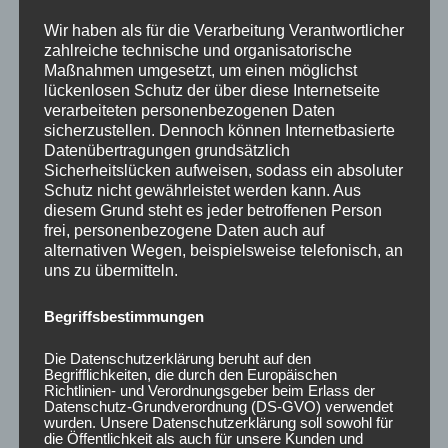
Wir haben als für die Verarbeitung Verantwortlicher
zahlreiche technische und organisatorische
Maßnahmen umgesetzt, um einen möglichst
CONCAVER CVR1
CONCAVER CVR1
lückenlosen Schutz der über diese Internetseite
19×8 ET40 5×112
19×8 ET40 5×112
verarbeiteten personenbezogenen Daten
Carbon Graphite
Brushed Bronze
sicherzustellen. Dennoch können Internetbasierte
425,00
€
425,00
€
*
*
Datenübertragungen grundsätzlich
Sicherheitslücken aufweisen, sodass ein absoluter
Bewertet
Bewertet
Schutz nicht gewährleistet werden kann. Aus
mit
mit
0
0
diesem Grund steht es jeder betroffenen Person
von
von
frei, personenbezogene Daten auch auf
5
5
alternativen Wegen, beispielsweise telefonisch, an
uns zu übermitteln.
Begriffsbestimmungen
Die Datenschutzerklärung beruht auf den
Begrifflichkeiten, die durch den Europäischen
Richtlinien- und Verordnungsgeber beim Erlass der
Datenschutz-Grundverordnung (DS-GVO) verwendet
wurden. Unsere Datenschutzerklärung soll sowohl für
die Öffentlichkeit als auch für unsere Kunden und
CONCAVER CVR1
CONCAVER CVR1