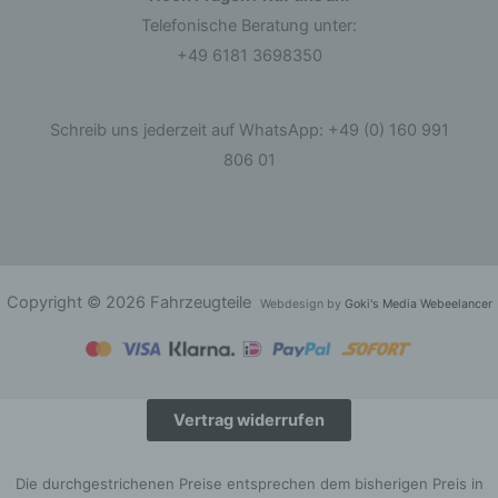
Telefonische Beratung unter:
d) Einschränkung der Verarbeitung
+49 6181 3698350
Einschränkung der Verarbeitung ist die
Markierung gespeicherter personenbezogener
Schreib uns jederzeit auf WhatsApp: +49 (0) 160 991
Daten mit dem Ziel, ihre künftige Verarbeitung
einzuschränken.
806 01
e) Profiling
Profiling ist jede Art der automatisierten
Verarbeitung personenbezogener Daten, die
darin besteht, dass diese personenbezogenen
Copyright © 2026 Fahrzeugteile
Webdesign by
Goki's Media Webeelancer
Daten verwendet werden, um bestimmte
persönliche Aspekte, die sich auf eine natürliche
Person beziehen, zu bewerten, insbesondere,
um Aspekte bezüglich Arbeitsleistung,
wirtschaftlicher Lage, Gesundheit, persönlicher
Vorlieben, Interessen, Zuverlässigkeit, Verhalten,
Vertrag widerrufen
Aufenthaltsort oder Ortswechsel dieser
natürlichen Person zu analysieren oder
vorherzusagen.
Die durchgestrichenen Preise entsprechen dem bisherigen Preis in