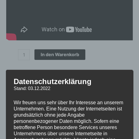
In den Warenkorb
Artikelnummer:
CVR31985P5L4566BT
Datenschutzerklärung
Kategorien:
CVR3
,
FELGEN
,
CONCAVER WHEELS
Stand: 03.12.2022
Schlagwort:
CVR3
inkl. 19 % MwSt.
Wir freuen uns sehr über Ihr Interesse an unserem
Unternehmen. Eine Nutzung der Internetseiten ist
Lieferzeit:
1 bis 3 Werktage
grundsätzlich ohne jede Angabe
personenbezogener Daten möglich. Sofern eine
betroffene Person besondere Services unseres
Unternehmens über unsere Internetseite in
Beschreibung