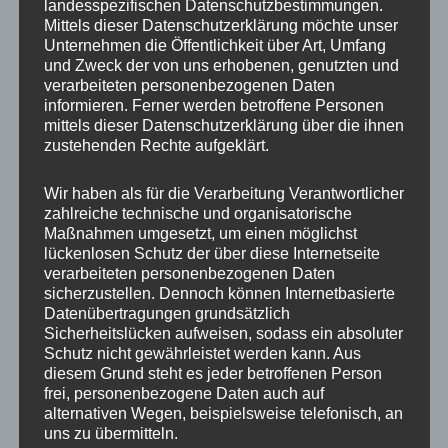
landesspezifischen Datenschutzbestimmungen.
Mittels dieser Datenschutzerklärung möchte unser
Homologation
ohne TÜV-Gutachten
Unternehmen die Öffentlichkeit über Art, Umfang
und Zweck der von uns erhobenen, genutzten und
ET
40
verarbeiteten personenbezogenen Daten
informieren. Ferner werden betroffene Personen
Nabenbohrung
66.6
mittels dieser Datenschutzerklärung über die ihnen
zustehenden Rechte aufgeklärt.
Traglast
725
Farb-
Wir haben als für die Verarbeitung Verantwortlicher
Platinum Black
Beschreibung
zahlreiche technische und organisatorische
Maßnahmen umgesetzt, um einen möglichst
lückenlosen Schutz der über diese Internetseite
verarbeiteten personenbezogenen Daten
sicherzustellen. Dennoch können Internetbasierte
Ähnliche Produkte
Datenübertragungen grundsätzlich
Sicherheitslücken aufweisen, sodass ein absoluter
Schutz nicht gewährleistet werden kann. Aus
diesem Grund steht es jeder betroffenen Person
frei, personenbezogene Daten auch auf
alternativen Wegen, beispielsweise telefonisch, an
uns zu übermitteln.