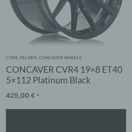
CVR4
,
FELGEN
,
CONCAVER WHEELS
CONCAVER CVR4 19×8 ET40
5×112 Platinum Black
425,00
€
*