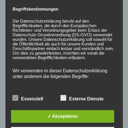
Begriffsbestimmungen
Die Datenschutzerklärung beruht auf den
Begrifflichkeiten, die durch den Europäischen
CONCAVER CVR1
CONCAVER CVR1
Richtlinien- und Verordnungsgeber beim Erlass der
19×8,5 ET35 5×120
19×8 ET40 5×112
Datenschutz-Grundverordnung (DS-GVO) verwendet
Carbon Graphite
Double Tinted Black
wurden. Unsere Datenschutzerklärung soll sowohl für
die Öffentlichkeit als auch für unsere Kunden und
450,00
€
425,00
€
*
*
Geschäftspartner einfach lesbar und verständlich sein.
Um dies zu gewährleisten, möchten wir vorab die
verwendeten Begrifflichkeiten erläutern.
Bewertet
Bewertet
mit
mit
0
0
von
von
Wir verwenden in dieser Datenschutzerklärung
5
5
unter anderem die folgenden Begriffe:
Essenziell
Externe Dienste
a) personenbezogene Daten
Personenbezogene Daten sind alle
✓ Akzeptieren
Informationen, die sich auf eine identifizierte oder
identifizierbare natürliche Person (im Folgenden
„betroffene Person") beziehen. Als identifizierbar