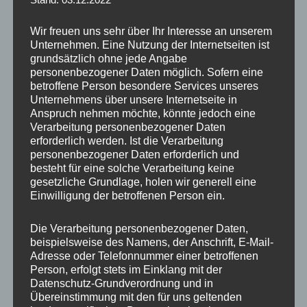
Stand: 03.12.2022
Zusätzliche Informationen
Wir freuen uns sehr über Ihr Interesse an unserem
Produktsicherheit
Unternehmen. Eine Nutzung der Internetseiten ist
grundsätzlich ohne jede Angabe
Rezensionen (0)
personenbezogener Daten möglich. Sofern eine
betroffene Person besondere Services unseres
Unternehmens über unsere Internetseite in
Gewicht
12 kg
Anspruch nehmen möchte, könnte jedoch eine
Verarbeitung personenbezogener Daten
Hersteller
CONCAVER WHEELS
erforderlich werden. Ist die Verarbeitung
personenbezogener Daten erforderlich und
Design
CVR4
besteht für eine solche Verarbeitung keine
gesetzliche Grundlage, holen wir generell eine
Durchmesser
19
Einwilligung der betroffenen Person ein.
Breite
8.0
Die Verarbeitung personenbezogener Daten,
beispielsweise des Namens, der Anschrift, E-Mail-
Lochkreis
5×112
Adresse oder Telefonnummer einer betroffenen
Person, erfolgt stets im Einklang mit der
Lochzahl
5
Datenschutz-Grundverordnung und in
Übereinstimmung mit den für uns geltenden
PCD
112 mm