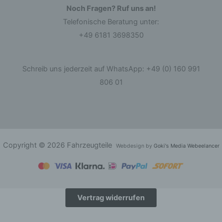
Noch Fragen? Ruf uns an!
Telefonische Beratung unter:
d) Einschränkung der Verarbeitung
+49 6181 3698350
Einschränkung der Verarbeitung ist die
Markierung gespeicherter personenbezogener
Daten mit dem Ziel, ihre künftige Verarbeitung
Schreib uns jederzeit auf WhatsApp: +49 (0) 160 991
einzuschränken.
806 01
e) Profiling
Profiling ist jede Art der automatisierten
Verarbeitung personenbezogener Daten, die
darin besteht, dass diese personenbezogenen
Daten verwendet werden, um bestimmte
Copyright © 2026 Fahrzeugteile
Webdesign by
Goki's Media Webeelancer
persönliche Aspekte, die sich auf eine natürliche
Person beziehen, zu bewerten, insbesondere,
um Aspekte bezüglich Arbeitsleistung,
wirtschaftlicher Lage, Gesundheit, persönlicher
Vorlieben, Interessen, Zuverlässigkeit, Verhalten,
Aufenthaltsort oder Ortswechsel dieser
Vertrag widerrufen
natürlichen Person zu analysieren oder
vorherzusagen.