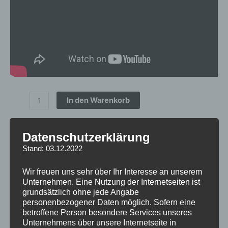
In den Warenkorb
Artikelnummer:
CVR41985P5L3566BBZ
Datenschutzerklärung
Kategorien:
CVR4
,
FELGEN
,
CONCAVER WHEELS
Stand: 03.12.2022
Schlagwort:
CVR4
Wir freuen uns sehr über Ihr Interesse an unserem
inkl. 19 % MwSt.
Unternehmen. Eine Nutzung der Internetseiten ist
grundsätzlich ohne jede Angabe
Lieferzeit:
1 bis 3 Werktage
personenbezogener Daten möglich. Sofern eine
betroffene Person besondere Services unseres
Unternehmens über unsere Internetseite in