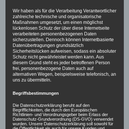
Wir haben als für die Verarbeitung Verantwortlicher
zahlreiche technische und organisatorische
Maßnahmen umgesetzt, um einen möglichst
lückenlosen Schutz der über diese Internetseite
CONCAVER CVR1
CONCAVER CVR1
verarbeiteten personenbezogenen Daten
19×8 ET40 5×112
19×8,5 ET45 5×112
sicherzustellen. Dennoch können Internetbasierte
Brushed Titanium
Brushed Bronze
Datenübertragungen grundsätzlich
425,00
€
450,00
€
*
*
Sicherheitslücken aufweisen, sodass ein absoluter
Schutz nicht gewährleistet werden kann. Aus
Bewertet
Bewertet
mit
mit
diesem Grund steht es jeder betroffenen Person
0
0
frei, personenbezogene Daten auch auf
von
von
5
5
alternativen Wegen, beispielsweise telefonisch, an
uns zu übermitteln.
Begriffsbestimmungen
Die Datenschutzerklärung beruht auf den
Begrifflichkeiten, die durch den Europäischen
Richtlinien- und Verordnungsgeber beim Erlass der
Datenschutz-Grundverordnung (DS-GVO) verwendet
wurden. Unsere Datenschutzerklärung soll sowohl für
die Öffentlichkeit als auch für unsere Kunden und