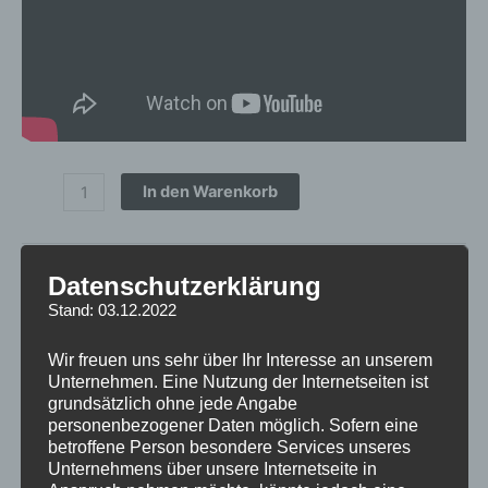
In den Warenkorb
Artikelnummer:
CVR42090P5I3572BBZ
Datenschutzerklärung
Kategorien:
FELGEN
,
CONCAVER WHEELS
,
CVR4
Stand: 03.12.2022
Schlagwort:
CVR4
inkl. 19 % MwSt.
Wir freuen uns sehr über Ihr Interesse an unserem
Unternehmen. Eine Nutzung der Internetseiten ist
Lieferzeit:
1 bis 3 Werktage
grundsätzlich ohne jede Angabe
personenbezogener Daten möglich. Sofern eine
betroffene Person besondere Services unseres
Unternehmens über unsere Internetseite in
Beschreibung