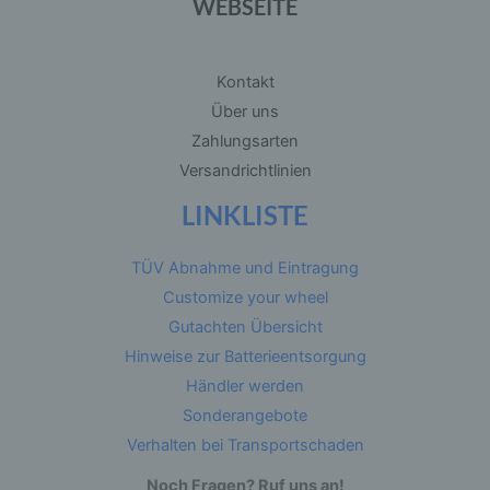
WEBSEITE
b) betroffene Person
Kontakt
Betroffene Person ist jede identifizierte oder
Über uns
identifizierbare natürliche Person, deren
personenbezogene Daten von dem für die
Zahlungsarten
Verarbeitung Verantwortlichen verarbeitet
Versandrichtlinien
werden.
LINKLISTE
c) Verarbeitung
TÜV Abnahme und Eintragung
Verarbeitung ist jeder mit oder ohne Hilfe
Customize your wheel
automatisierter Verfahren ausgeführte Vorgang
oder jede solche Vorgangsreihe im
Gutachten Übersicht
Zusammenhang mit personenbezogenen Daten
wie das Erheben, das Erfassen, die
Hinweise zur Batterieentsorgung
Organisation, das Ordnen, die Speicherung, die
Händler werden
Anpassung oder Veränderung, das Auslesen,
das Abfragen, die Verwendung, die Offenlegung
Sonderangebote
durch Übermittlung, Verbreitung oder eine
andere Form der Bereitstellung, den Abgleich
Verhalten bei Transportschaden
oder die Verknüpfung, die Einschränkung, das
Löschen oder die Vernichtung.
Noch Fragen? Ruf uns an!