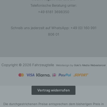
Telefonische Beratung unter:
d) Einschränkung der Verarbeitung
+49 6181 3698350
Einschränkung der Verarbeitung ist die
Markierung gespeicherter personenbezogener
Schreib uns jederzeit auf WhatsApp: +49 (0) 160 991
Daten mit dem Ziel, ihre künftige Verarbeitung
einzuschränken.
806 01
e) Profiling
Profiling ist jede Art der automatisierten
Verarbeitung personenbezogener Daten, die
darin besteht, dass diese personenbezogenen
Copyright © 2026 Fahrzeugteile
Webdesign by
Goki's Media Webeelancer
Daten verwendet werden, um bestimmte
persönliche Aspekte, die sich auf eine natürliche
Person beziehen, zu bewerten, insbesondere,
um Aspekte bezüglich Arbeitsleistung,
wirtschaftlicher Lage, Gesundheit, persönlicher
Vorlieben, Interessen, Zuverlässigkeit, Verhalten,
Vertrag widerrufen
Aufenthaltsort oder Ortswechsel dieser
natürlichen Person zu analysieren oder
vorherzusagen.
Die durchgestrichenen Preise entsprechen dem bisherigen Preis in