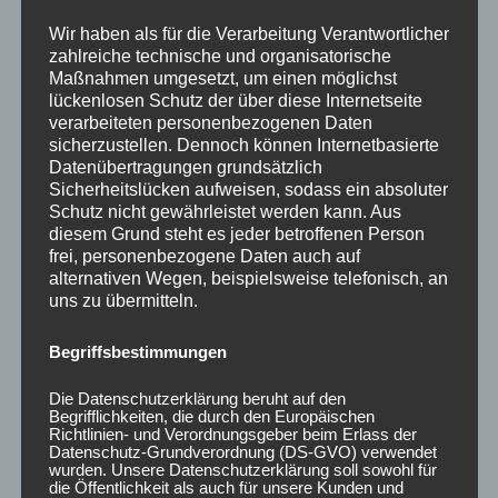
Wir haben als für die Verarbeitung Verantwortlicher
zahlreiche technische und organisatorische
Maßnahmen umgesetzt, um einen möglichst
CONCAVER CVR1
CONCAVER CVR1
lückenlosen Schutz der über diese Internetseite
19×8,5 ET35 5×120
19×8,5 ET35 5×112
verarbeiteten personenbezogenen Daten
Brushed Bronze
Platinum Black
sicherzustellen. Dennoch können Internetbasierte
450,00
€
450,00
€
*
*
Datenübertragungen grundsätzlich
Sicherheitslücken aufweisen, sodass ein absoluter
Bewertet
Bewertet
Schutz nicht gewährleistet werden kann. Aus
mit
mit
0
0
diesem Grund steht es jeder betroffenen Person
von
von
frei, personenbezogene Daten auch auf
5
5
alternativen Wegen, beispielsweise telefonisch, an
uns zu übermitteln.
Begriffsbestimmungen
Die Datenschutzerklärung beruht auf den
Begrifflichkeiten, die durch den Europäischen
Richtlinien- und Verordnungsgeber beim Erlass der
Datenschutz-Grundverordnung (DS-GVO) verwendet
wurden. Unsere Datenschutzerklärung soll sowohl für
die Öffentlichkeit als auch für unsere Kunden und
CONCAVER CVR1
CONCAVER CVR1