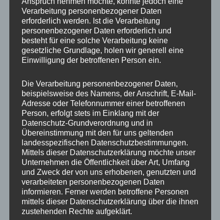
Anspruch nehmen möchte, könnte jedoch eine
Verarbeitung personenbezogener Daten
Zusätzliche Informationen
erforderlich werden. Ist die Verarbeitung
personenbezogener Daten erforderlich und
Produktsicherheit
besteht für eine solche Verarbeitung keine
gesetzliche Grundlage, holen wir generell eine
Einwilligung der betroffenen Person ein.
Rezensionen (0)
Die Verarbeitung personenbezogener Daten,
https://concaverwheels.com/upload/files/Festigkeitsgutacht
beispielsweise des Namens, der Anschrift, E-Mail-
en-CVR4-2090-58188100d.pdf
Adresse oder Telefonnummer einer betroffenen
Person, erfolgt stets im Einklang mit der
Datenschutz-Grundverordnung und in
Übereinstimmung mit den für uns geltenden
Ähnliche Produkte
landesspezifischen Datenschutzbestimmungen.
Mittels dieser Datenschutzerklärung möchte unser
Unternehmen die Öffentlichkeit über Art, Umfang
und Zweck der von uns erhobenen, genutzten und
verarbeiteten personenbezogenen Daten
informieren. Ferner werden betroffene Personen
mittels dieser Datenschutzerklärung über die ihnen
zustehenden Rechte aufgeklärt.