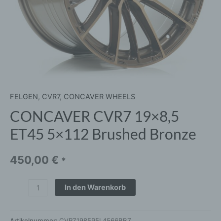
FELGEN
,
CVR7
,
CONCAVER WHEELS
CONCAVER CVR7 19×8,5
ET45 5×112 Brushed Bronze
450,00
€
*
In den Warenkorb
Artikelnummer:
CVR71985P5L4566BBZ