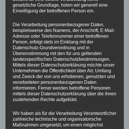
gesetzliche Grundlage, holen wir generell eine
Ähnliche Produkte
Einwilligung der betroffenen Person ein.
Die Verarbeitung personenbezogener Daten,
beispielsweise des Namens, der Anschrift, E-Mail-
Adresse oder Telefonnummer einer betroffenen
Person, erfolgt stets im Einklang mit der
Datenschutz-Grundverordnung und in
Übereinstimmung mit den für uns geltenden
landesspezifischen Datenschutzbestimmungen.
Mittels dieser Datenschutzerklärung möchte unser
Unternehmen die Öffentlichkeit über Art, Umfang
und Zweck der von uns erhobenen, genutzten und
verarbeiteten personenbezogenen Daten
CONCAVER CVR1
CONCAVER CVR1
19×8,5 ET35 5×112
19×8,5 ET35 5×120
informieren. Ferner werden betroffene Personen
Carbon Graphite
Brushed Bronze
mittels dieser Datenschutzerklärung über die ihnen
zustehenden Rechte aufgeklärt.
450,00
€
450,00
€
*
*
Bewertet
Bewertet
Wir haben als für die Verarbeitung Verantwortlicher
mit
mit
0
0
zahlreiche technische und organisatorische
von
von
Maßnahmen umgesetzt, um einen möglichst
5
5