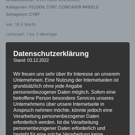
Kategorien:
FELGEN
,
CVR7
,
CONCAVER WHEELS
Schlagwort:
CVR7
inkl. 19 % MwSt.
Lieferzeit:
1 bis 3 Werktage
Datenschutzerklärung
Stand: 03.12.2022
Beschreibung
Zusätzliche Informationen
Wir freuen uns sehr über Ihr Interesse an unserem
Unternehmen. Eine Nutzung der Internetseiten ist
grundsätzlich ohne jede Angabe
Produktsicherheit
personenbezogener Daten möglich. Sofern eine
betroffene Person besondere Services unseres
Rezensionen (0)
Unternehmens über unsere Internetseite in
Anspruch nehmen möchte, könnte jedoch eine
https://concaverwheels.com/upload/files/64470503-112-5-
Verarbeitung personenbezogener Daten
57-45.pdf
erforderlich werden. Ist die Verarbeitung
personenbezogener Daten erforderlich und
besteht für eine solche Verarbeitung keine