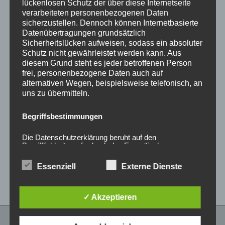
lückenlosen Schutz der über diese Internetseite
verarbeiteten personenbezogenen Daten
sicherzustellen. Dennoch können Internetbasierte
Datenübertragungen grundsätzlich
Sicherheitslücken aufweisen, sodass ein absoluter
Schutz nicht gewährleistet werden kann. Aus
diesem Grund steht es jeder betroffenen Person
frei, personenbezogene Daten auch auf
alternativen Wegen, beispielsweise telefonisch, an
uns zu übermitteln.
CONCAVER CVR1
CONCAVER CVR1
19×8,5 ET35 5×112
19×8 ET40 5×112
Begriffsbestimmungen
Double Tinted Black
Brushed Titanium
450,00
€
425,00
€
*
*
Die Datenschutzerklärung beruht auf den
Begrifflichkeiten, die durch den Europäischen
Bewertet
Bewertet
Richtlinien- und Verordnungsgeber beim Erlass der
mit
mit
Datenschutz-Grundverordnung (DS-GVO) verwendet
0
0
Essenziell
Externe Dienste
wurden. Unsere Datenschutzerklärung soll sowohl für
von
von
5
5
die Öffentlichkeit als auch für unsere Kunden und
Geschäftspartner einfach lesbar und verständlich sein.
Um dies zu gewährleisten, möchten wir vorab die
✓ Akzeptieren
verwendeten Begrifflichkeiten erläutern.
Wir verwenden in dieser Datenschutzerklärung