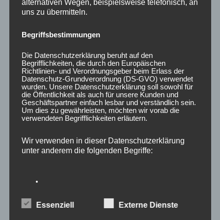
alternativen Wegen, beispielsweise telefonisch, an
uns zu übermitteln.
Begriffsbestimmungen
Die Datenschutzerklärung beruht auf den
Begrifflichkeiten, die durch den Europäischen
Richtlinien- und Verordnungsgeber beim Erlass der
20x Radmutter (Lug
20x Radmutter LUG
Datenschutz-Grundverordnung (DS-GVO) verwendet
nuts) OFFEN M12 x 1,5
NUTS OFFEN M12 x
wurden. Unsere Datenschutzerklärung soll sowohl für
x 45 mm Kegelbund
1,25 x 45 mm
die Öffentlichkeit als auch für unsere Kunden und
Geschäftspartner einfach lesbar und verständlich sein.
60° Neo
Kegelbund 60°
Um dies zu gewährleisten, möchten wir vorab die
Schwarz
60,00
€
*
verwendeten Begrifflichkeiten erläutern.
50,00
€
*
Bewertet
Wir verwenden in dieser Datenschutzerklärung
mit
Bewertet
0
unter anderem die folgenden Begriffe:
mit
von
0
5
von
5
a) personenbezogene Daten
Essenziell
Externe Dienste
Personenbezogene Daten sind alle