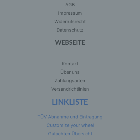
Verarbeitung ist jeder mit oder ohne Hilfe
AGB
automatisierter Verfahren ausgeführte Vorgang
Impressum
oder jede solche Vorgangsreihe im
Zusammenhang mit personenbezogenen Daten
Widerrufsrecht
wie das Erheben, das Erfassen, die
Organisation, das Ordnen, die Speicherung, die
Datenschutz
Anpassung oder Veränderung, das Auslesen,
das Abfragen, die Verwendung, die Offenlegung
WEBSEITE
durch Übermittlung, Verbreitung oder eine
andere Form der Bereitstellung, den Abgleich
oder die Verknüpfung, die Einschränkung, das
Löschen oder die Vernichtung.
Kontakt
Über uns
d) Einschränkung der Verarbeitung
Zahlungsarten
Versandrichtlinien
Einschränkung der Verarbeitung ist die
Markierung gespeicherter personenbezogener
LINKLISTE
Daten mit dem Ziel, ihre künftige Verarbeitung
einzuschränken.
TÜV Abnahme und Eintragung
e) Profiling
Customize your wheel
Gutachten Übersicht
Profiling ist jede Art der automatisierten