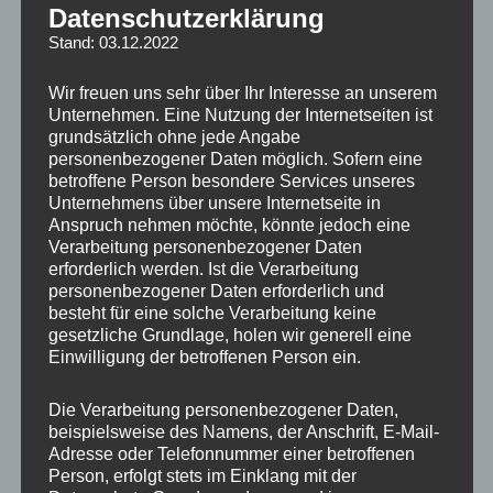
Datenschutzerklärung
WT SP. Z O.O.
Stand: 03.12.2022
Litewska 4
Wir freuen uns sehr über Ihr Interesse an unserem
85-658 Bydgoszcz
Unternehmen. Eine Nutzung der Internetseiten ist
E-Mail:
info@jr-wheels.com
grundsätzlich ohne jede Angabe
personenbezogener Daten möglich. Sofern eine
betroffene Person besondere Services unseres
Sicherheitshinweise
Unternehmens über unsere Internetseite in
Anspruch nehmen möchte, könnte jedoch eine
Anwendung:
Nur auf dafür vorgesehenen
Verarbeitung personenbezogener Daten
Oberflächen verwenden, Produktbeschreibung
erforderlich werden. Ist die Verarbeitung
personenbezogener Daten erforderlich und
beachten.
besteht für eine solche Verarbeitung keine
Vorbereitung:
Oberfläche vor der Anwendung
gesetzliche Grundlage, holen wir generell eine
reinigen und von Schmutz, Fett oder Feuchtigkeit
Einwilligung der betroffenen Person ein.
befreien.
Die Verarbeitung personenbezogener Daten,
Schutzmaßnahmen:
beispielsweise des Namens, der Anschrift, E-Mail-
Haut- und Augenkontakt vermeiden, geeignete
Adresse oder Telefonnummer einer betroffenen
Schutzausrüstung tragen.
Person, erfolgt stets im Einklang mit der