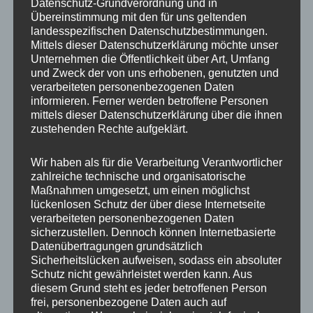
Datenschutz-Grundverordnung und in
Nur in gut belüfteten Räumen oder im Freien
Übereinstimmung mit den für uns geltenden
anwenden.
landesspezifischen Datenschutzbestimmungen.
Lagerung:
Produkte kühl, trocken und außerhalb der
Mittels dieser Datenschutzerklärung möchte unser
Unternehmen die Öffentlichkeit über Art, Umfang
Reichweite von Kindern lagern.
und Zweck der von uns erhobenen, genutzten und
Entsorgung:
Reste und leere Behälter gemäß den
verarbeiteten personenbezogenen Daten
informieren. Ferner werden betroffene Personen
örtlichen Vorschriften entsorgen.
mittels dieser Datenschutzerklärung über die ihnen
Haftungsausschluss:
Keine Haftung bei
zustehenden Rechte aufgeklärt.
unsachgemäßer Nutzung oder falscher Anwendung.
Wir haben als für die Verarbeitung Verantwortlicher
Diese Hinweise sorgen für eine sichere und effektive
zahlreiche technische und organisatorische
Maßnahmen umgesetzt, um einen möglichst
Anwendung der Produkte.
lückenlosen Schutz der über diese Internetseite
verarbeiteten personenbezogenen Daten
sicherzustellen. Dennoch können Internetbasierte
Datenübertragungen grundsätzlich
Ähnliche Produkte
Sicherheitslücken aufweisen, sodass ein absoluter
Schutz nicht gewährleistet werden kann. Aus
diesem Grund steht es jeder betroffenen Person
frei, personenbezogene Daten auch auf