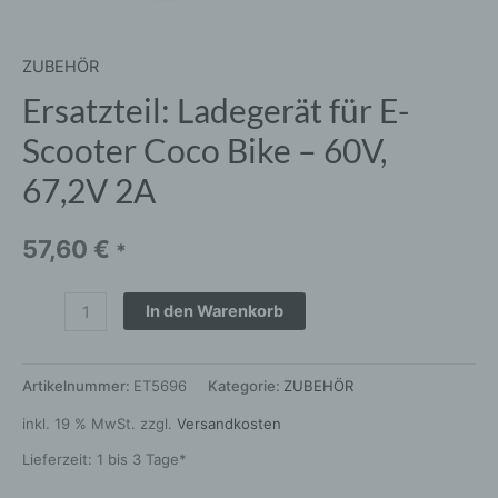
67,2V
2A
ZUBEHÖR
Menge
Ersatzteil: Ladegerät für E-
Scooter Coco Bike – 60V,
67,2V 2A
57,60
€
*
In den Warenkorb
Artikelnummer:
ET5696
Kategorie:
ZUBEHÖR
inkl. 19 % MwSt.
zzgl.
Versandkosten
Lieferzeit:
1 bis 3 Tage*