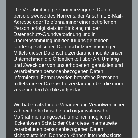
Die Verarbeitung personenbezogener Daten,
beispielsweise des Namens, der Anschrift, E-Mail-
Adresse oder Telefonnummer einer betroffenen
Person, erfolgt stets im Einklang mit der
COCO BIKE
1x Ersatzreifen für
Datenschutz-Grundverordnung und in
Bremssystem
Elektro Scooter / Coco
Übereinstimmung mit den für uns geltenden
Hinterachse – H001,
Bike / Chopper –
CP-1
225/40-10
landesspezifischen Datenschutzbestimmungen.
Mittels dieser Datenschutzerklärung möchte unser
70,00
€
89,00
€
*
*
Unternehmen die Öffentlichkeit über Art, Umfang
und Zweck der von uns erhobenen, genutzten und
Bewertet
Bewertet
mit
mit
verarbeiteten personenbezogenen Daten
0
0
informieren. Ferner werden betroffene Personen
von
von
5
5
mittels dieser Datenschutzerklärung über die ihnen
zustehenden Rechte aufgeklärt.
Wir haben als für die Verarbeitung Verantwortlicher
zahlreiche technische und organisatorische
Maßnahmen umgesetzt, um einen möglichst
lückenlosen Schutz der über diese Internetseite
AUSVERKAUFT
verarbeiteten personenbezogenen Daten
sicherzustellen. Dennoch können Internetbasierte