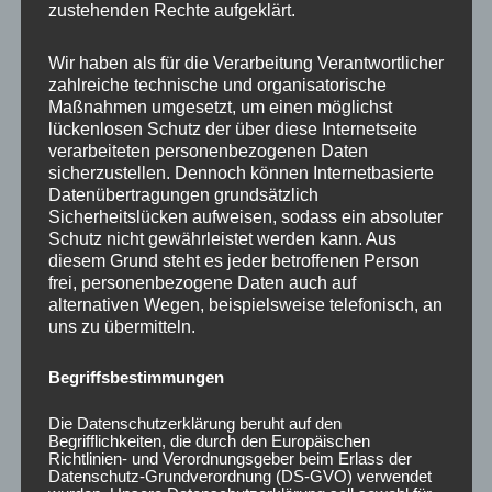
zustehenden Rechte aufgeklärt.
Wir haben als für die Verarbeitung Verantwortlicher
zahlreiche technische und organisatorische
Maßnahmen umgesetzt, um einen möglichst
lückenlosen Schutz der über diese Internetseite
verarbeiteten personenbezogenen Daten
sicherzustellen. Dennoch können Internetbasierte
CONCAVER CVR1
CONCAVER CVR1
19×8,5 ET40 5×112
19×8,5 ET35 5×112
Datenübertragungen grundsätzlich
Carbon Graphite
Carbon Graphite
Sicherheitslücken aufweisen, sodass ein absoluter
Schutz nicht gewährleistet werden kann. Aus
450,00
€
450,00
€
*
*
diesem Grund steht es jeder betroffenen Person
frei, personenbezogene Daten auch auf
Bewertet
Bewertet
mit
mit
alternativen Wegen, beispielsweise telefonisch, an
0
0
uns zu übermitteln.
von
von
5
5
Begriffsbestimmungen
Die Datenschutzerklärung beruht auf den
Begrifflichkeiten, die durch den Europäischen
Richtlinien- und Verordnungsgeber beim Erlass der
Datenschutz-Grundverordnung (DS-GVO) verwendet