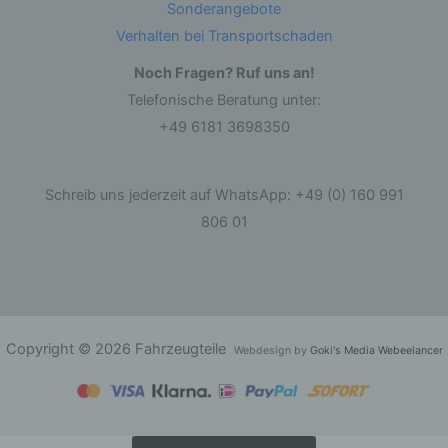
Sonderangebote
Löschen oder die Vernichtung.
Verhalten bei Transportschaden
d) Einschränkung der Verarbeitung
Noch Fragen? Ruf uns an!
Telefonische Beratung unter:
Einschränkung der Verarbeitung ist die
+49 6181 3698350
Markierung gespeicherter personenbezogener
Daten mit dem Ziel, ihre künftige Verarbeitung
einzuschränken.
Schreib uns jederzeit auf WhatsApp: +49 (0) 160 991
e) Profiling
806 01
Profiling ist jede Art der automatisierten
Verarbeitung personenbezogener Daten, die
darin besteht, dass diese personenbezogenen
Daten verwendet werden, um bestimmte
persönliche Aspekte, die sich auf eine natürliche
Person beziehen, zu bewerten, insbesondere,
Copyright © 2026 Fahrzeugteile
Webdesign by
Goki's Media Webeelancer
um Aspekte bezüglich Arbeitsleistung,
wirtschaftlicher Lage, Gesundheit, persönlicher
Vorlieben, Interessen, Zuverlässigkeit, Verhalten,
Aufenthaltsort oder Ortswechsel dieser
natürlichen Person zu analysieren oder
vorherzusagen.