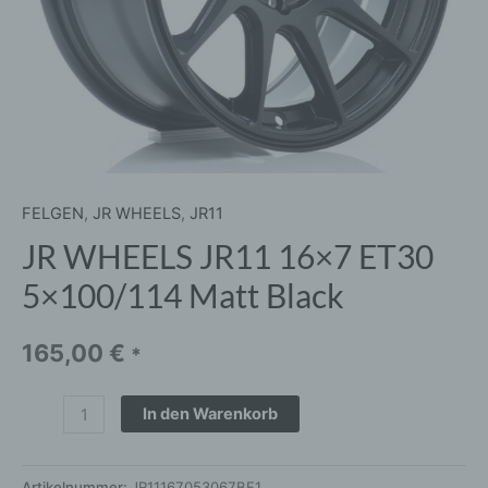
FELGEN
,
JR WHEELS
,
JR11
JR WHEELS JR11 16×7 ET30
5×100/114 Matt Black
165,00
€
*
In den Warenkorb
Artikelnummer:
JR11167053067BF1