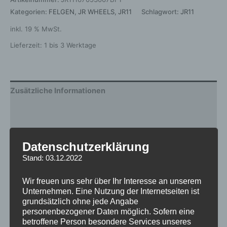
Kategorien:
FELGEN
,
JR WHEELS
,
JR11
Schlagwort:
JR11
inkl. 19 % MwSt.
Lieferzeit:
1 bis 3 Werktage
Zusätzliche Informationen
Produktsicherheit
Rezensionen (0)
Datenschutzerklärung
Stand: 03.12.2022
Gewicht
8 kg
Wir freuen uns sehr über Ihr Interesse an unserem
Durchmesser
16
Unternehmen. Eine Nutzung der Internetseiten ist
grundsätzlich ohne jede Angabe
Breite
7.0
personenbezogener Daten möglich. Sofern eine
betroffene Person besondere Services unseres
Lochkreis
5×100, 5×114.3