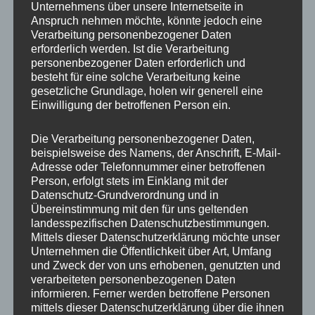
Unternehmens über unsere Internetseite in
Anspruch nehmen möchte, könnte jedoch eine
PCD
114.3 mm, 100 mm
Verarbeitung personenbezogener Daten
erforderlich werden. Ist die Verarbeitung
Design
JR11
personenbezogener Daten erforderlich und
besteht für eine solche Verarbeitung keine
Lochzahl
5
gesetzliche Grundlage, holen wir generell eine
Einwilligung der betroffenen Person ein.
Homologation
ohne TÜV-Gutachten
ET
30
Die Verarbeitung personenbezogener Daten,
beispielsweise des Namens, der Anschrift, E-Mail-
Nabenbohrung
67.1
Adresse oder Telefonnummer einer betroffenen
Person, erfolgt stets im Einklang mit der
Traglast
690
Datenschutz-Grundverordnung und in
Übereinstimmung mit den für uns geltenden
landesspezifischen Datenschutzbestimmungen.
Mittels dieser Datenschutzerklärung möchte unser
Unternehmen die Öffentlichkeit über Art, Umfang
Ähnliche Produkte
und Zweck der von uns erhobenen, genutzten und
verarbeiteten personenbezogenen Daten
informieren. Ferner werden betroffene Personen
mittels dieser Datenschutzerklärung über die ihnen