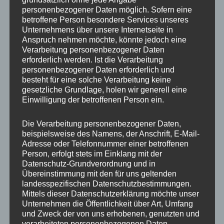
personenbezogener Daten möglich. Sofern eine
Breite
8.5
betroffene Person besondere Services unseres
Unternehmens über unsere Internetseite in
Lochkreis
5×114.3, 5×120
Anspruch nehmen möchte, könnte jedoch eine
Verarbeitung personenbezogener Daten
Lochzahl
5
erforderlich werden. Ist die Verarbeitung
personenbezogener Daten erforderlich und
PCD
114.3 mm, 120 mm
besteht für eine solche Verarbeitung keine
gesetzliche Grundlage, holen wir generell eine
Homologation
ohne TÜV-Gutachten
Einwilligung der betroffenen Person ein.
ET
20
Die Verarbeitung personenbezogener Daten,
beispielsweise des Namens, der Anschrift, E-Mail-
Nabenbohrung
74.1
Adresse oder Telefonnummer einer betroffenen
Person, erfolgt stets im Einklang mit der
Traglast
735
Datenschutz-Grundverordnung und in
Übereinstimmung mit den für uns geltenden
Farb-
Hyper Gray
landesspezifischen Datenschutzbestimmungen.
Beschreibung
Mittels dieser Datenschutzerklärung möchte unser
Unternehmen die Öffentlichkeit über Art, Umfang
Hinweis
Doppellochkreis
und Zweck der von uns erhobenen, genutzten und
verarbeiteten personenbezogenen Daten