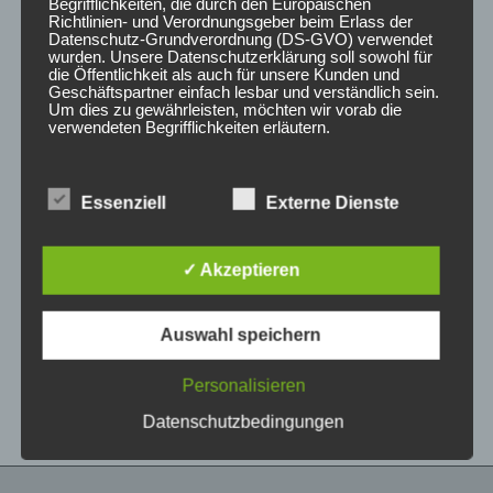
5
5
Begrifflichkeiten, die durch den Europäischen
Richtlinien- und Verordnungsgeber beim Erlass der
Datenschutz-Grundverordnung (DS-GVO) verwendet
wurden. Unsere Datenschutzerklärung soll sowohl für
die Öffentlichkeit als auch für unsere Kunden und
Geschäftspartner einfach lesbar und verständlich sein.
Um dies zu gewährleisten, möchten wir vorab die
verwendeten Begrifflichkeiten erläutern.
Wir verwenden in dieser Datenschutzerklärung
unter anderem die folgenden Begriffe:
Essenziell
Externe Dienste
CONCAVER CVR1
CONCAVER CVR1
19×8 ET40 5×112
19×8 ET40 5×112
✓ Akzeptieren
Carbon Graphite
Platinum Black
a) personenbezogene Daten
425,00
€
425,00
€
*
*
Auswahl speichern
Personenbezogene Daten sind alle
Bewertet
Bewertet
Informationen, die sich auf eine identifizierte oder
mit
mit
0
0
identifizierbare natürliche Person (im Folgenden
Personalisieren
von
von
„betroffene Person") beziehen. Als identifizierbar
5
5
wird eine natürliche Person angesehen, die
Datenschutzbedingungen
direkt oder indirekt, insbesondere mittels
Zuordnung zu einer Kennung wie einem Namen,
zu einer Kennnummer, zu Standortdaten, zu
einer Online-Kennung oder zu einem oder