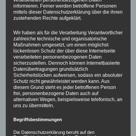
informieren. Ferner werden betroffene Personen
mittels dieser Datenschutzerklärung über die ihnen
Ähnliche Produkte
zustehenden Rechte aufgeklärt.
Wir haben als für die Verarbeitung Verantwortlicher
zahlreiche technische und organisatorische
Maßnahmen umgesetzt, um einen möglichst
lückenlosen Schutz der über diese Internetseite
verarbeiteten personenbezogenen Daten
sicherzustellen. Dennoch können Internetbasierte
Datenübertragungen grundsätzlich
Sicherheitslücken aufweisen, sodass ein absoluter
Schutz nicht gewährleistet werden kann. Aus
diesem Grund steht es jeder betroffenen Person
CONCAVER CVR1
CONCAVER CVR1
frei, personenbezogene Daten auch auf
19×8,5 ET45 5×112
19×8,5 ET45 5×112
alternativen Wegen, beispielsweise telefonisch, an
Candy Red
Brushed Bronze
uns zu übermitteln.
450,00
€
450,00
€
*
*
Begriffsbestimmungen
Bewertet
Bewertet
mit
mit
0
0
Die Datenschutzerklärung beruht auf den
von
von