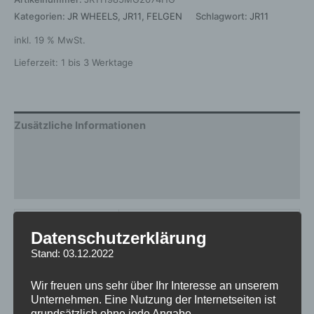
Kategorien:
JR WHEELS
,
JR11
,
FELGEN
Schlagwort:
JR11
inkl. 19 % MwSt.
Lieferzeit:
1 bis 3 Werktage
Zusätzliche Informationen
Produktsicherheit
Rezensionen (0)
Gewicht
12 kg
Datenschutzerklärung
Hersteller
JR WHEELS
Stand: 03.12.2022
Design
JR11
Wir freuen uns sehr über Ihr Interesse an unserem
Unternehmen. Eine Nutzung der Internetseiten ist
Durchmesser
19
grundsätzlich ohne jede Angabe