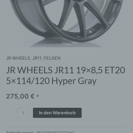
JR WHEELS
,
JR11
,
FELGEN
JR WHEELS JR11 19×8,5 ET20
5×114/120 Hyper Gray
275,00
€
*
In den Warenkorb
Artikelnummer:
JR111985MG2074HG