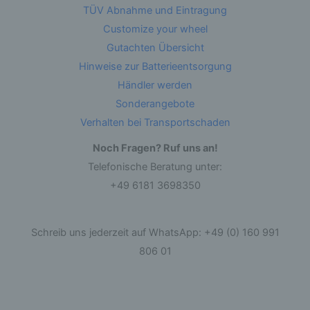
TÜV Abnahme und Eintragung
durch Übermittlung, Verbreitung oder eine
andere Form der Bereitstellung, den Abgleich
Customize your wheel
oder die Verknüpfung, die Einschränkung, das
Löschen oder die Vernichtung.
Gutachten Übersicht
Hinweise zur Batterieentsorgung
d) Einschränkung der Verarbeitung
Händler werden
Sonderangebote
Einschränkung der Verarbeitung ist die
Verhalten bei Transportschaden
Markierung gespeicherter personenbezogener
Daten mit dem Ziel, ihre künftige Verarbeitung
einzuschränken.
Noch Fragen? Ruf uns an!
Telefonische Beratung unter:
+49 6181 3698350
e) Profiling
Profiling ist jede Art der automatisierten
Verarbeitung personenbezogener Daten, die
Schreib uns jederzeit auf WhatsApp: +49 (0) 160 991
darin besteht, dass diese personenbezogenen
Daten verwendet werden, um bestimmte
806 01
persönliche Aspekte, die sich auf eine natürliche
Person beziehen, zu bewerten, insbesondere,
um Aspekte bezüglich Arbeitsleistung,
wirtschaftlicher Lage, Gesundheit, persönlicher
Vorlieben, Interessen, Zuverlässigkeit, Verhalten,