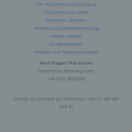
TÜV Abnahme und Eintragung
durch Übermittlung, Verbreitung oder eine
andere Form der Bereitstellung, den Abgleich
Customize your wheel
oder die Verknüpfung, die Einschränkung, das
Löschen oder die Vernichtung.
Gutachten Übersicht
Hinweise zur Batterieentsorgung
d) Einschränkung der Verarbeitung
Händler werden
Sonderangebote
Einschränkung der Verarbeitung ist die
Verhalten bei Transportschaden
Markierung gespeicherter personenbezogener
Daten mit dem Ziel, ihre künftige Verarbeitung
einzuschränken.
Noch Fragen? Ruf uns an!
Telefonische Beratung unter:
+49 6181 3698350
e) Profiling
Profiling ist jede Art der automatisierten
Verarbeitung personenbezogener Daten, die
Schreib uns jederzeit auf WhatsApp: +49 (0) 160 991
darin besteht, dass diese personenbezogenen
Daten verwendet werden, um bestimmte
806 01
persönliche Aspekte, die sich auf eine natürliche
Person beziehen, zu bewerten, insbesondere,
um Aspekte bezüglich Arbeitsleistung,
wirtschaftlicher Lage, Gesundheit, persönlicher
Vorlieben, Interessen, Zuverlässigkeit, Verhalten,