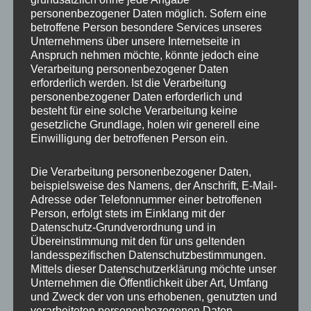
personenbezogener Daten möglich. Sofern eine
Breite
8.5
betroffene Person besondere Services unseres
Unternehmens über unsere Internetseite in
Lochkreis
5×114.3, 5×120
Anspruch nehmen möchte, könnte jedoch eine
Verarbeitung personenbezogener Daten
Lochzahl
5
erforderlich werden. Ist die Verarbeitung
personenbezogener Daten erforderlich und
PCD
114.3 mm, 120 mm
besteht für eine solche Verarbeitung keine
gesetzliche Grundlage, holen wir generell eine
Homologation
ohne TÜV-Gutachten
Einwilligung der betroffenen Person ein.
ET
25
Die Verarbeitung personenbezogener Daten,
beispielsweise des Namens, der Anschrift, E-Mail-
Nabenbohrung
74.1
Adresse oder Telefonnummer einer betroffenen
Person, erfolgt stets im Einklang mit der
Traglast
690
Datenschutz-Grundverordnung und in
Übereinstimmung mit den für uns geltenden
Farb-
Bronze
landesspezifischen Datenschutzbestimmungen.
Beschreibung
Mittels dieser Datenschutzerklärung möchte unser
Unternehmen die Öffentlichkeit über Art, Umfang
Hinweis
Doppellochkreis
und Zweck der von uns erhobenen, genutzten und
verarbeiteten personenbezogenen Daten