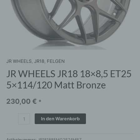
JR WHEELS
,
JR18
,
FELGEN
JR WHEELS JR18 18×8,5 ET25
5×114/120 Matt Bronze
230,00
€
*
In den Warenkorb
Artikelnummer:
JR181885MG2574MBZ