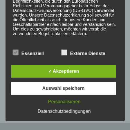
5
5
Begrifflichkeiten, die durch den Europäischen
Richtlinien- und Verordnungsgeber beim Erlass der
Datenschutz-Grundverordnung (DS-GVO) verwendet
wurden. Unsere Datenschutzerklärung soll sowohl für
die Öffentlichkeit als auch für unsere Kunden und
Geschäftspartner einfach lesbar und verständlich sein.
Um dies zu gewährleisten, möchten wir vorab die
verwendeten Begrifflichkeiten erläutern.
Wir verwenden in dieser Datenschutzerklärung
unter anderem die folgenden Begriffe:
Essenziell
Externe Dienste
CONCAVER CVR1
CONCAVER CVR1
19×8,5 ET35 5×112
19×8,5 ET35 5×112
✓ Akzeptieren
Double Tinted Black
Carbon Graphite
a) personenbezogene Daten
450,00
€
450,00
€
*
*
Auswahl speichern
Personenbezogene Daten sind alle
Bewertet
Bewertet
Informationen, die sich auf eine identifizierte oder
mit
mit
0
0
identifizierbare natürliche Person (im Folgenden
Personalisieren
von
von
„betroffene Person") beziehen. Als identifizierbar
5
5
wird eine natürliche Person angesehen, die
Datenschutzbedingungen
direkt oder indirekt, insbesondere mittels
Zuordnung zu einer Kennung wie einem Namen,
zu einer Kennnummer, zu Standortdaten, zu
einer Online-Kennung oder zu einem oder