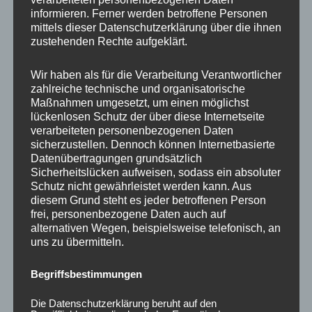
informieren. Ferner werden betroffene Personen
mittels dieser Datenschutzerklärung über die ihnen
Ähnliche Produkte
zustehenden Rechte aufgeklärt.
Wir haben als für die Verarbeitung Verantwortlicher
zahlreiche technische und organisatorische
Maßnahmen umgesetzt, um einen möglichst
lückenlosen Schutz der über diese Internetseite
verarbeiteten personenbezogenen Daten
sicherzustellen. Dennoch können Internetbasierte
Datenübertragungen grundsätzlich
Sicherheitslücken aufweisen, sodass ein absoluter
Schutz nicht gewährleistet werden kann. Aus
diesem Grund steht es jeder betroffenen Person
CONCAVER CVR1
CONCAVER CVR1
frei, personenbezogene Daten auch auf
19×8,5 ET45 5×108
19×8,5 ET45 5×112
alternativen Wegen, beispielsweise telefonisch, an
Carbon Graphite
Brushed Bronze
uns zu übermitteln.
450,00
€
450,00
€
*
*
Begriffsbestimmungen
Bewertet
Bewertet
mit
mit
0
0
Die Datenschutzerklärung beruht auf den
von
von