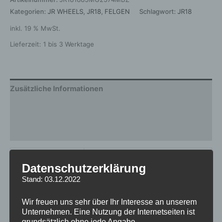
Kategorien:
JR WHEELS
,
JR18
,
FELGEN
Schlagwort:
JR18
inkl. 19 % MwSt.
Lieferzeit:
1 bis 3 Werktage
Zusätzliche Informationen
Produktsicherheit
Rezensionen (0)
Gewicht
10 kg
Datenschutzerklärung
Hersteller
JR WHEELS
Stand: 03.12.2022
Design
JR18
Wir freuen uns sehr über Ihr Interesse an unserem
Unternehmen. Eine Nutzung der Internetseiten ist
Durchmesser
18
grundsätzlich ohne jede Angabe