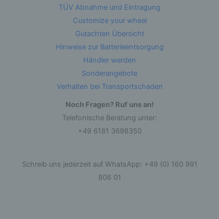
TÜV Abnahme und Eintragung
durch Übermittlung, Verbreitung oder eine
andere Form der Bereitstellung, den Abgleich
Customize your wheel
oder die Verknüpfung, die Einschränkung, das
Löschen oder die Vernichtung.
Gutachten Übersicht
Hinweise zur Batterieentsorgung
d) Einschränkung der Verarbeitung
Händler werden
Sonderangebote
Einschränkung der Verarbeitung ist die
Verhalten bei Transportschaden
Markierung gespeicherter personenbezogener
Daten mit dem Ziel, ihre künftige Verarbeitung
einzuschränken.
Noch Fragen? Ruf uns an!
Telefonische Beratung unter:
+49 6181 3698350
e) Profiling
Profiling ist jede Art der automatisierten
Verarbeitung personenbezogener Daten, die
Schreib uns jederzeit auf WhatsApp: +49 (0) 160 991
darin besteht, dass diese personenbezogenen
Daten verwendet werden, um bestimmte
806 01
persönliche Aspekte, die sich auf eine natürliche
Person beziehen, zu bewerten, insbesondere,
um Aspekte bezüglich Arbeitsleistung,
wirtschaftlicher Lage, Gesundheit, persönlicher
Vorlieben, Interessen, Zuverlässigkeit, Verhalten,