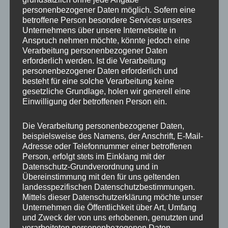
personenbezogener Daten möglich. Sofern eine
Breite
9.5
betroffene Person besondere Services unseres
Unternehmens über unsere Internetseite in
Lochkreis
5×114.3, 5×120
Anspruch nehmen möchte, könnte jedoch eine
Verarbeitung personenbezogener Daten
Lochzahl
5
erforderlich werden. Ist die Verarbeitung
personenbezogener Daten erforderlich und
PCD
114.3 mm, 120 mm
besteht für eine solche Verarbeitung keine
gesetzliche Grundlage, holen wir generell eine
Homologation
ohne TÜV-Gutachten
Einwilligung der betroffenen Person ein.
ET
22
Die Verarbeitung personenbezogener Daten,
beispielsweise des Namens, der Anschrift, E-Mail-
Nabenbohrung
74.1
Adresse oder Telefonnummer einer betroffenen
Person, erfolgt stets im Einklang mit der
Traglast
750
Datenschutz-Grundverordnung und in
Übereinstimmung mit den für uns geltenden
Farb-
Bronze
landesspezifischen Datenschutzbestimmungen.
Beschreibung
Mittels dieser Datenschutzerklärung möchte unser
Unternehmen die Öffentlichkeit über Art, Umfang
Hinweis
Doppellochkreis
und Zweck der von uns erhobenen, genutzten und
verarbeiteten personenbezogenen Daten