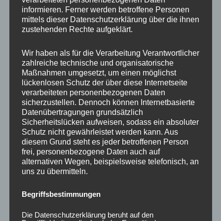
informieren. Ferner werden betroffene Personen
mittels dieser Datenschutzerklärung über die ihnen
Ähnliche Produkte
zustehenden Rechte aufgeklärt.
Wir haben als für die Verarbeitung Verantwortlicher
zahlreiche technische und organisatorische
Maßnahmen umgesetzt, um einen möglichst
lückenlosen Schutz der über diese Internetseite
verarbeiteten personenbezogenen Daten
sicherzustellen. Dennoch können Internetbasierte
Datenübertragungen grundsätzlich
Sicherheitslücken aufweisen, sodass ein absoluter
Schutz nicht gewährleistet werden kann. Aus
diesem Grund steht es jeder betroffenen Person
CONCAVER CVR1
CONCAVER CVR1
frei, personenbezogene Daten auch auf
19×8,5 ET35 5×120
19×8,5 ET45 5×108
alternativen Wegen, beispielsweise telefonisch, an
Brushed Titanium
Carbon Graphite
uns zu übermitteln.
450,00
€
450,00
€
*
*
Begriffsbestimmungen
Bewertet
Bewertet
mit
mit
0
0
Die Datenschutzerklärung beruht auf den
von
von