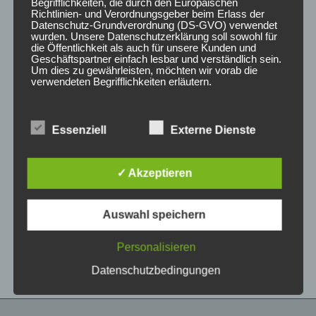
5
5
Begrifflichkeiten, die durch den Europäischen
Richtlinien- und Verordnungsgeber beim Erlass der
Datenschutz-Grundverordnung (DS-GVO) verwendet
wurden. Unsere Datenschutzerklärung soll sowohl für
die Öffentlichkeit als auch für unsere Kunden und
Geschäftspartner einfach lesbar und verständlich sein.
Um dies zu gewährleisten, möchten wir vorab die
verwendeten Begrifflichkeiten erläutern.
Wir verwenden in dieser Datenschutzerklärung
unter anderem die folgenden Begriffe:
Essenziell
Externe Dienste
CONCAVER CVR1
CONCAVER CVR1
19×8 ET40 5×112
19×8 ET40 5×112
✓ Akzeptieren
Brushed Bronze
Platinum Black
a) personenbezogene Daten
425,00
€
425,00
€
*
*
Auswahl speichern
Personenbezogene Daten sind alle
Bewertet
Bewertet
Informationen, die sich auf eine identifizierte oder
mit
mit
0
0
identifizierbare natürliche Person (im Folgenden
Personalisieren
von
von
„betroffene Person") beziehen. Als identifizierbar
5
5
wird eine natürliche Person angesehen, die
Datenschutzbedingungen
direkt oder indirekt, insbesondere mittels
Zuordnung zu einer Kennung wie einem Namen,
zu einer Kennnummer, zu Standortdaten, zu
einer Online-Kennung oder zu einem oder