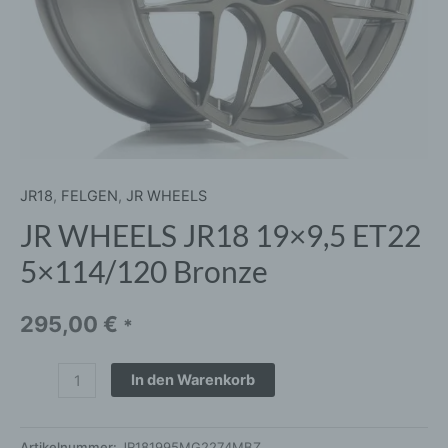
JR18
,
FELGEN
,
JR WHEELS
JR WHEELS JR18 19×9,5 ET22
5×114/120 Bronze
295,00
€
*
In den Warenkorb
Artikelnummer:
JR181995MG2274MBZ