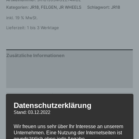
Kategorien:
JR18
,
FELGEN
,
JR WHEELS
Schlagwort:
JR18
inkl. 19 % MwSt.
Lieferzeit:
1 bis 3 Werktage
Zusätzliche Informationen
Produktsicherheit
Rezensionen (0)
Gewicht
12 kg
Datenschutzerklärung
Hersteller
JR WHEELS
Stand: 03.12.2022
Design
JR18
Wir freuen uns sehr über Ihr Interesse an unserem
Unternehmen. Eine Nutzung der Internetseiten ist
Durchmesser
19
grundsätzlich ohne jede Angabe