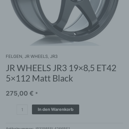
FELGEN
,
JR WHEELS
,
JR3
JR WHEELS JR3 19×8,5 ET42
5×112 Matt Black
275,00
€
*
In den Warenkorb
Artikelnummer:
JR319855L4266BF1