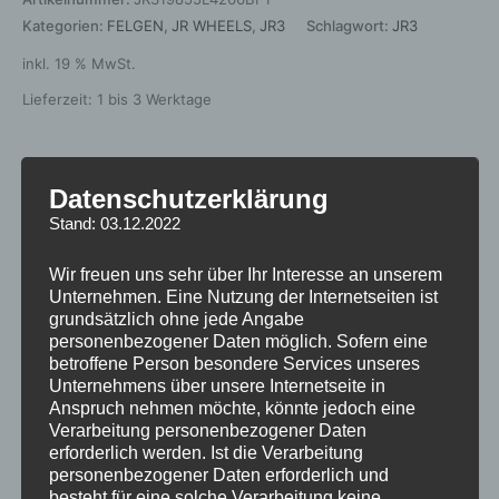
Kategorien:
FELGEN
,
JR WHEELS
,
JR3
Schlagwort:
JR3
inkl. 19 % MwSt.
Lieferzeit:
1 bis 3 Werktage
Datenschutzerklärung
Beschreibung
Stand: 03.12.2022
Zusätzliche Informationen
Wir freuen uns sehr über Ihr Interesse an unserem
Produktsicherheit
Unternehmen. Eine Nutzung der Internetseiten ist
grundsätzlich ohne jede Angabe
Rezensionen (0)
personenbezogener Daten möglich. Sofern eine
betroffene Person besondere Services unseres
Unternehmens über unsere Internetseite in
https://jr-
Anspruch nehmen möchte, könnte jedoch eine
wheels.com/certyfikaty/2022/02/17/802/40/61343501-112-
Verarbeitung personenbezogener Daten
erforderlich werden. Ist die Verarbeitung
5-57-42.pdf
personenbezogener Daten erforderlich und
besteht für eine solche Verarbeitung keine