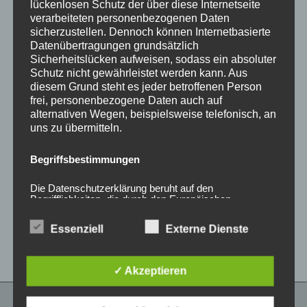
lückenlosen Schutz der über diese Internetseite
verarbeiteten personenbezogenen Daten
sicherzustellen. Dennoch können Internetbasierte
Datenübertragungen grundsätzlich
Sicherheitslücken aufweisen, sodass ein absoluter
Schutz nicht gewährleistet werden kann. Aus
diesem Grund steht es jeder betroffenen Person
frei, personenbezogene Daten auch auf
alternativen Wegen, beispielsweise telefonisch, an
uns zu übermitteln.
CONCAVER CVR1
CONCAVER CVR1
19×8,5 ET45 5×108
19×8,5 ET40 5×112
Begriffsbestimmungen
Brushed Bronze
Brushed Bronze
450,00
€
450,00
€
*
*
Die Datenschutzerklärung beruht auf den
Begrifflichkeiten, die durch den Europäischen
Bewertet
Bewertet
Richtlinien- und Verordnungsgeber beim Erlass der
mit
mit
Datenschutz-Grundverordnung (DS-GVO) verwendet
0
0
Essenziell
Externe Dienste
wurden. Unsere Datenschutzerklärung soll sowohl für
von
von
5
5
die Öffentlichkeit als auch für unsere Kunden und
Geschäftspartner einfach lesbar und verständlich sein.
Um dies zu gewährleisten, möchten wir vorab die
✓ Akzeptieren
verwendeten Begrifflichkeiten erläutern.