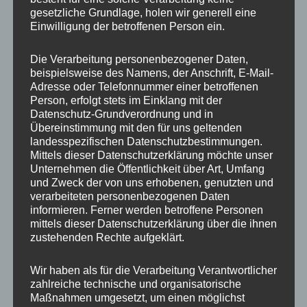
gesetzliche Grundlage, holen wir generell eine
Einwilligung der betroffenen Person ein.
Ähnliche Produkte
Die Verarbeitung personenbezogener Daten,
beispielsweise des Namens, der Anschrift, E-Mail-
Adresse oder Telefonnummer einer betroffenen
Person, erfolgt stets im Einklang mit der
Datenschutz-Grundverordnung und in
Übereinstimmung mit den für uns geltenden
landesspezifischen Datenschutzbestimmungen.
Mittels dieser Datenschutzerklärung möchte unser
Unternehmen die Öffentlichkeit über Art, Umfang
und Zweck der von uns erhobenen, genutzten und
verarbeiteten personenbezogenen Daten
CONCAVER CVR1
CONCAVER CVR1
informieren. Ferner werden betroffene Personen
19×8 ET40 5×112
19×8,5 ET40 5×112
Brushed Titanium
Platinum Black
mittels dieser Datenschutzerklärung über die ihnen
zustehenden Rechte aufgeklärt.
425,00
€
450,00
€
*
*
Bewertet
Bewertet
Wir haben als für die Verarbeitung Verantwortlicher
mit
mit
zahlreiche technische und organisatorische
0
0
von
von
Maßnahmen umgesetzt, um einen möglichst
5
5