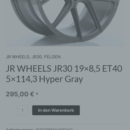
JR WHEELS
,
JR30
,
FELGEN
JR WHEELS JR30 19×8,5 ET40
5×114,3 Hyper Gray
295,00
€
*
In den Warenkorb
Artikelnummer:
JR3019855H4067HG