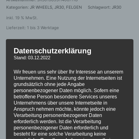
Kategorien:
JR WHEELS
,
JR30
,
FELGEN
Schlagwort:
JR30
inkl. 19 % MwSt.
Lieferzeit:
1 bis 3 Werktage
Datenschutzerklärung
Beschreibung
Stand: 03.12.2022
Zusätzliche Informationen
Wir freuen uns sehr über Ihr Interesse an unserem
Unternehmen. Eine Nutzung der Internetseiten ist
Rezensionen (0)
grundsätzlich ohne jede Angabe
personenbezogener Daten möglich. Sofern eine
https://jr-
betroffene Person besondere Services unseres
Unternehmens über unsere Internetseite in
wheels.com/certyfikaty/2024/09/18/1209/25/62234504-
Anspruch nehmen möchte, könnte jedoch eine
114-5-67-40.pdf
Verarbeitung personenbezogener Daten
erforderlich werden. Ist die Verarbeitung
personenbezogener Daten erforderlich und
besteht für eine solche Verarbeitung keine