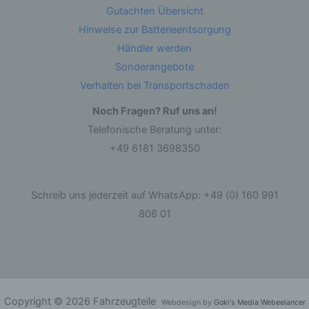
identifizierbare natürliche Person, deren
Gutachten Übersicht
personenbezogene Daten von dem für die
Hinweise zur Batterieentsorgung
Verarbeitung Verantwortlichen verarbeitet
werden.
Händler werden
Sonderangebote
c) Verarbeitung
Verhalten bei Transportschaden
Verarbeitung ist jeder mit oder ohne Hilfe
Noch Fragen? Ruf uns an!
automatisierter Verfahren ausgeführte Vorgang
Telefonische Beratung unter:
oder jede solche Vorgangsreihe im
Zusammenhang mit personenbezogenen Daten
+49 6181 3698350
wie das Erheben, das Erfassen, die
Organisation, das Ordnen, die Speicherung, die
Anpassung oder Veränderung, das Auslesen,
das Abfragen, die Verwendung, die Offenlegung
Schreib uns jederzeit auf WhatsApp: +49 (0) 160 991
durch Übermittlung, Verbreitung oder eine
andere Form der Bereitstellung, den Abgleich
806 01
oder die Verknüpfung, die Einschränkung, das
Löschen oder die Vernichtung.
d) Einschränkung der Verarbeitung
Einschränkung der Verarbeitung ist die
Copyright © 2026 Fahrzeugteile
Webdesign by
Goki's Media Webeelancer