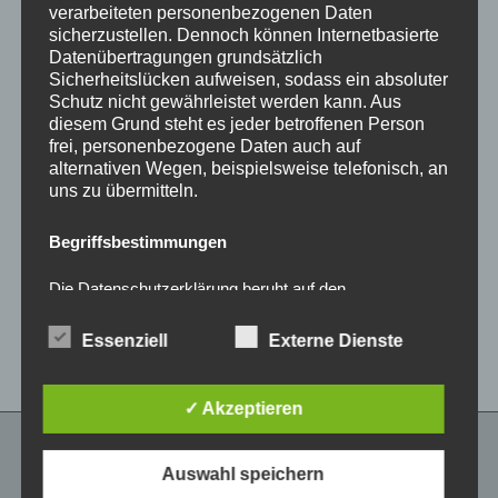
verarbeiteten personenbezogenen Daten
sicherzustellen. Dennoch können Internetbasierte
Datenübertragungen grundsätzlich
Sicherheitslücken aufweisen, sodass ein absoluter
Schutz nicht gewährleistet werden kann. Aus
diesem Grund steht es jeder betroffenen Person
frei, personenbezogene Daten auch auf
alternativen Wegen, beispielsweise telefonisch, an
CONCAVER CVR1
CONCAVER CVR1
uns zu übermitteln.
19×8,5 ET45 5×112
19×8,5 ET35 5×112
Brushed Bronze
Platinum Black
Begriffsbestimmungen
450,00
€
450,00
€
*
*
Die Datenschutzerklärung beruht auf den
Bewertet
Bewertet
Begrifflichkeiten, die durch den Europäischen
mit
mit
0
0
Richtlinien- und Verordnungsgeber beim Erlass der
von
von
Essenziell
Externe Dienste
Datenschutz-Grundverordnung (DS-GVO) verwendet
5
5
wurden. Unsere Datenschutzerklärung soll sowohl für
die Öffentlichkeit als auch für unsere Kunden und
Geschäftspartner einfach lesbar und verständlich sein.
✓ Akzeptieren
Um dies zu gewährleisten, möchten wir vorab die
verwendeten Begrifflichkeiten erläutern.
Auswahl speichern
RECHTLICHES
Wir verwenden in dieser Datenschutzerklärung