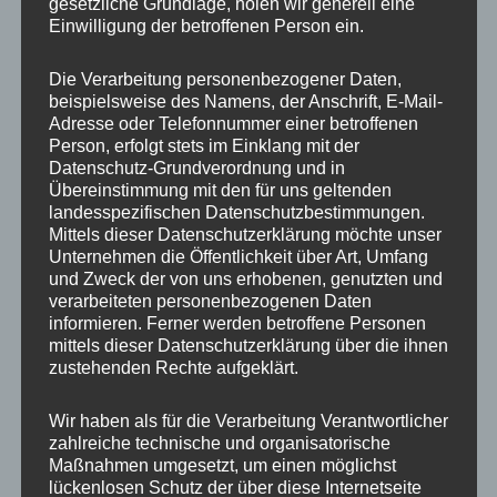
Ähnliche Produkte
gesetzliche Grundlage, holen wir generell eine
Einwilligung der betroffenen Person ein.
Die Verarbeitung personenbezogener Daten,
beispielsweise des Namens, der Anschrift, E-Mail-
Adresse oder Telefonnummer einer betroffenen
Person, erfolgt stets im Einklang mit der
Datenschutz-Grundverordnung und in
Übereinstimmung mit den für uns geltenden
landesspezifischen Datenschutzbestimmungen.
Mittels dieser Datenschutzerklärung möchte unser
Unternehmen die Öffentlichkeit über Art, Umfang
CONCAVER CVR1
CONCAVER CVR1
und Zweck der von uns erhobenen, genutzten und
19×8,5 ET35 5×120
19×8 ET40 5×112
verarbeiteten personenbezogenen Daten
Carbon Graphite
Platinum Black
informieren. Ferner werden betroffene Personen
450,00
€
425,00
€
*
*
mittels dieser Datenschutzerklärung über die ihnen
zustehenden Rechte aufgeklärt.
Bewertet
Bewertet
mit
mit
0
0
Wir haben als für die Verarbeitung Verantwortlicher
von
von
5
5
zahlreiche technische und organisatorische
Maßnahmen umgesetzt, um einen möglichst
lückenlosen Schutz der über diese Internetseite