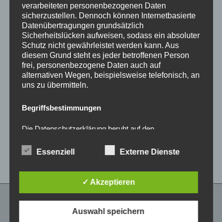
verarbeiteten personenbezogenen Daten
sicherzustellen. Dennoch können Internetbasierte
Datenübertragungen grundsätzlich
Sicherheitslücken aufweisen, sodass ein absoluter
Schutz nicht gewährleistet werden kann. Aus
diesem Grund steht es jeder betroffenen Person
frei, personenbezogene Daten auch auf
alternativen Wegen, beispielsweise telefonisch, an
CONCAVER CVR1
CONCAVER CVR1
uns zu übermitteln.
19×8,5 ET45 5×112
19×8,5 ET45 5×112
Double Tinted Black
Platinum Black
Begriffsbestimmungen
450,00
€
450,00
€
*
*
Die Datenschutzerklärung beruht auf den
Bewertet
Bewertet
Begrifflichkeiten, die durch den Europäischen
mit
mit
0
0
Richtlinien- und Verordnungsgeber beim Erlass der
von
von
Essenziell
Externe Dienste
Datenschutz-Grundverordnung (DS-GVO) verwendet
5
5
wurden. Unsere Datenschutzerklärung soll sowohl für
die Öffentlichkeit als auch für unsere Kunden und
Geschäftspartner einfach lesbar und verständlich sein.
✓ Akzeptieren
Um dies zu gewährleisten, möchten wir vorab die
verwendeten Begrifflichkeiten erläutern.
Auswahl speichern
RECHTLICHES
Wir verwenden in dieser Datenschutzerklärung