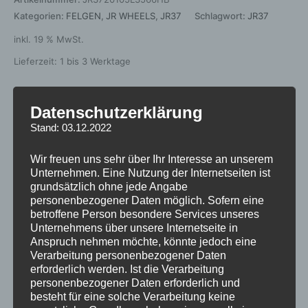
Kategorien:
FELGEN
,
JR WHEELS
,
JR37
Schlagwort:
JR37
inkl. 19 % MwSt.
Lieferzeit:
1 bis 3 Werktage
Datenschutzerklärung
Beschreibung
Stand: 03.12.2022
Zusätzliche Informationen
Wir freuen uns sehr über Ihr Interesse an unserem
Unternehmen. Eine Nutzung der Internetseiten ist
Rezensionen (0)
grundsätzlich ohne jede Angabe
personenbezogener Daten möglich. Sofern eine
https://jr-
betroffene Person besondere Services unseres
Unternehmens über unsere Internetseite in
wheels.com/certyfikaty/2021/03/17/803/57/Teilegutachten-
Anspruch nehmen möchte, könnte jedoch eine
JR37-2010-112-5-66-35-58949503.pdf
Verarbeitung personenbezogener Daten
erforderlich werden. Ist die Verarbeitung
personenbezogener Daten erforderlich und
besteht für eine solche Verarbeitung keine