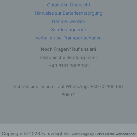
identifizierbare natürliche Person, deren
Gutachten Übersicht
personenbezogene Daten von dem für die
Hinweise zur Batterieentsorgung
Verarbeitung Verantwortlichen verarbeitet
werden.
Händler werden
Sonderangebote
c) Verarbeitung
Verhalten bei Transportschaden
Verarbeitung ist jeder mit oder ohne Hilfe
Noch Fragen? Ruf uns an!
automatisierter Verfahren ausgeführte Vorgang
Telefonische Beratung unter:
oder jede solche Vorgangsreihe im
Zusammenhang mit personenbezogenen Daten
+49 6181 3698350
wie das Erheben, das Erfassen, die
Organisation, das Ordnen, die Speicherung, die
Anpassung oder Veränderung, das Auslesen,
das Abfragen, die Verwendung, die Offenlegung
Schreib uns jederzeit auf WhatsApp: +49 (0) 160 991
durch Übermittlung, Verbreitung oder eine
andere Form der Bereitstellung, den Abgleich
806 01
oder die Verknüpfung, die Einschränkung, das
Löschen oder die Vernichtung.
d) Einschränkung der Verarbeitung
Einschränkung der Verarbeitung ist die
Copyright © 2026 Fahrzeugteile
Webdesign by
Goki's Media Webeelancer