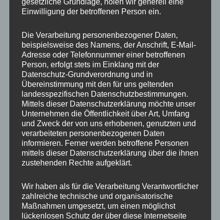
Ähnliche Produkte
gesetzliche Grundlage, holen wir generell eine
Einwilligung der betroffenen Person ein.
Die Verarbeitung personenbezogener Daten,
beispielsweise des Namens, der Anschrift, E-Mail-
Adresse oder Telefonnummer einer betroffenen
Person, erfolgt stets im Einklang mit der
Datenschutz-Grundverordnung und in
Übereinstimmung mit den für uns geltenden
landesspezifischen Datenschutzbestimmungen.
Mittels dieser Datenschutzerklärung möchte unser
Unternehmen die Öffentlichkeit über Art, Umfang
CONCAVER CVR1
CONCAVER CVR1
und Zweck der von uns erhobenen, genutzten und
19×8,5 ET35 5×112
19×8,5 ET40 5×112
verarbeiteten personenbezogenen Daten
Carbon Graphite
Platinum Black
informieren. Ferner werden betroffene Personen
450,00
€
450,00
€
*
*
mittels dieser Datenschutzerklärung über die ihnen
zustehenden Rechte aufgeklärt.
Bewertet
Bewertet
mit
mit
0
0
Wir haben als für die Verarbeitung Verantwortlicher
von
von
5
5
zahlreiche technische und organisatorische
Maßnahmen umgesetzt, um einen möglichst
lückenlosen Schutz der über diese Internetseite