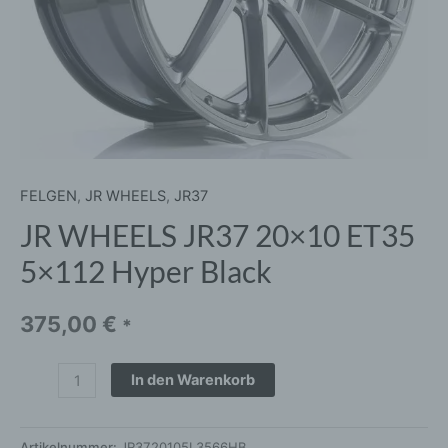
FELGEN
,
JR WHEELS
,
JR37
JR WHEELS JR37 20×10 ET35
5×112 Hyper Black
375,00
€
*
In den Warenkorb
Artikelnummer:
JR3720105L3566HB