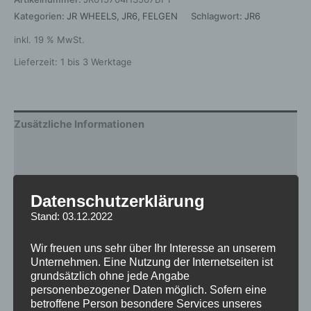
Kategorien:
JR WHEELS
,
JR6
,
FELGEN
Schlagwort:
JR6
inkl. 19 % MwSt.
Lieferzeit:
1 bis 3 Werktage
Zusätzliche Informationen
Produktsicherheit
Rezensionen (0)
Datenschutzerklärung
Stand: 03.12.2022
Gewicht
6 kg
Wir freuen uns sehr über Ihr Interesse an unserem
Durchmesser
15
Unternehmen. Eine Nutzung der Internetseiten ist
grundsätzlich ohne jede Angabe
Breite
7.0
personenbezogener Daten möglich. Sofern eine
betroffene Person besondere Services unseres
Lochkreis
4×100