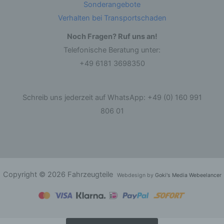
Sonderangebote
Löschen oder die Vernichtung.
Verhalten bei Transportschaden
d) Einschränkung der Verarbeitung
Noch Fragen? Ruf uns an!
Telefonische Beratung unter:
Einschränkung der Verarbeitung ist die
+49 6181 3698350
Markierung gespeicherter personenbezogener
Daten mit dem Ziel, ihre künftige Verarbeitung
einzuschränken.
Schreib uns jederzeit auf WhatsApp: +49 (0) 160 991
e) Profiling
806 01
Profiling ist jede Art der automatisierten
Verarbeitung personenbezogener Daten, die
darin besteht, dass diese personenbezogenen
Daten verwendet werden, um bestimmte
persönliche Aspekte, die sich auf eine natürliche
Person beziehen, zu bewerten, insbesondere,
Copyright © 2026 Fahrzeugteile
Webdesign by
Goki's Media Webeelancer
um Aspekte bezüglich Arbeitsleistung,
wirtschaftlicher Lage, Gesundheit, persönlicher
Vorlieben, Interessen, Zuverlässigkeit, Verhalten,
Aufenthaltsort oder Ortswechsel dieser
natürlichen Person zu analysieren oder
vorherzusagen.