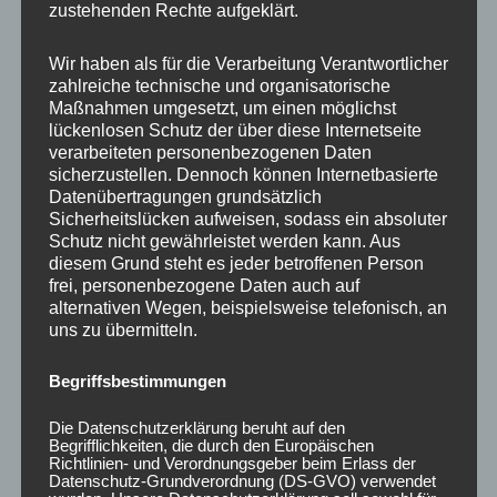
zustehenden Rechte aufgeklärt.
Wir haben als für die Verarbeitung Verantwortlicher
zahlreiche technische und organisatorische
Maßnahmen umgesetzt, um einen möglichst
lückenlosen Schutz der über diese Internetseite
verarbeiteten personenbezogenen Daten
sicherzustellen. Dennoch können Internetbasierte
CONCAVER CVR1
CONCAVER CVR1
19×8,5 ET35 5×112
19×8,5 ET45 5×112
Datenübertragungen grundsätzlich
Platinum Black
Platinum Black
Sicherheitslücken aufweisen, sodass ein absoluter
Schutz nicht gewährleistet werden kann. Aus
450,00
€
450,00
€
*
*
diesem Grund steht es jeder betroffenen Person
frei, personenbezogene Daten auch auf
Bewertet
Bewertet
mit
mit
alternativen Wegen, beispielsweise telefonisch, an
0
0
uns zu übermitteln.
von
von
5
5
Begriffsbestimmungen
Die Datenschutzerklärung beruht auf den
Begrifflichkeiten, die durch den Europäischen
Richtlinien- und Verordnungsgeber beim Erlass der
Datenschutz-Grundverordnung (DS-GVO) verwendet