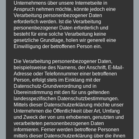
Unternehmens über unsere Internetseite in
Anspruch nehmen möchte, könnte jedoch eine
PCD
100 mm
Verarbeitung personenbezogener Daten
erforderlich werden. Ist die Verarbeitung
Design
JR6
personenbezogener Daten erforderlich und
besteht für eine solche Verarbeitung keine
Lochzahl
4
gesetzliche Grundlage, holen wir generell eine
Einwilligung der betroffenen Person ein.
Homologation
ohne TÜV-Gutachten
ET
35
Die Verarbeitung personenbezogener Daten,
beispielsweise des Namens, der Anschrift, E-Mail-
Nabenbohrung
67.1
Adresse oder Telefonnummer einer betroffenen
Person, erfolgt stets im Einklang mit der
Traglast
620
Datenschutz-Grundverordnung und in
Übereinstimmung mit den für uns geltenden
landesspezifischen Datenschutzbestimmungen.
Mittels dieser Datenschutzerklärung möchte unser
Unternehmen die Öffentlichkeit über Art, Umfang
Ähnliche Produkte
und Zweck der von uns erhobenen, genutzten und
verarbeiteten personenbezogenen Daten
informieren. Ferner werden betroffene Personen
mittels dieser Datenschutzerklärung über die ihnen