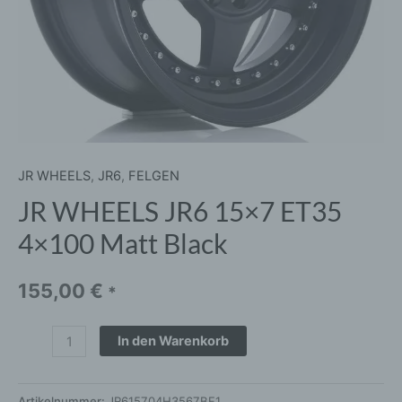
JR WHEELS
,
JR6
,
FELGEN
JR WHEELS JR6 15×7 ET35
4×100 Matt Black
155,00
€
*
In den Warenkorb
Artikelnummer:
JR615704H3567BF1