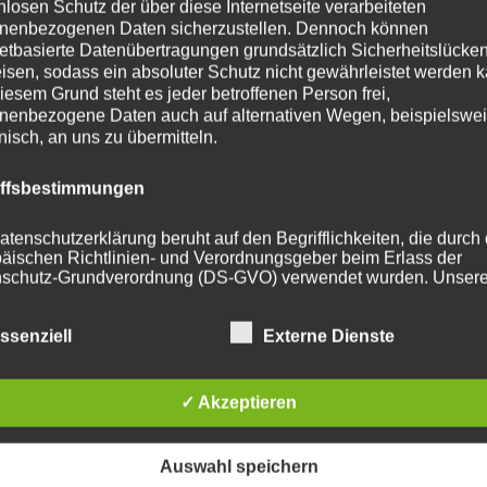
nlosen Schutz der über diese Internetseite verarbeiteten
nenbezogenen Daten sicherzustellen. Dennoch können
t
955
netbasierte Datenübertragungen grundsätzlich Sicherheitslücke
isen, sodass ein absoluter Schutz nicht gewährleistet werden k
iesem Grund steht es jeder betroffenen Person frei,
Black
nenbezogene Daten auch auf alternativen Wegen, beispielswe
eibung
onisch, an uns zu übermitteln.
iffsbestimmungen
he Produkte
atenschutzerklärung beruht auf den Begrifflichkeiten, die durch
äischen Richtlinien- und Verordnungsgeber beim Erlass der
schutz-Grundverordnung (DS-GVO) verwendet wurden. Unser
schutzerklärung soll sowohl für die Öffentlichkeit als auch für u
n und Geschäftspartner einfach lesbar und verständlich sein.
zu gewährleisten, möchten wir vorab die verwendeten
ssenziell
Externe Dienste
flichkeiten erläutern.
✓ Akzeptieren
erwenden in dieser Datenschutzerklärung unter anderem die
nden Begriffe:
Auswahl speichern