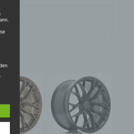
n
ann.
ise
 den
e
nsere
 Um