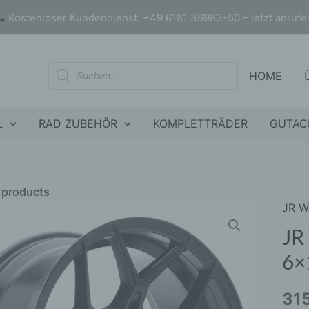
Kostenloser Kundendienst: +49 6181 36983-50 – jetzt anrufe
Products
HOME
search
L
RAD ZUBEHÖR
KOMPLETTRÄDER
GUTAC
r products
JR 
JR
nly products on sale
In stock only
WHE
JR
JRX9
6×
18x9
ET18
31