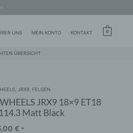
n!
0
ÜBER UNS
MEIN KONTO
KONTAKT
HTEN ÜBERSICHT
WHEELS
,
JRX9
,
FELGEN
ELS
 WHEELS JRX9 18×9 ET18
114.3 Matt Black
5,00
€
*