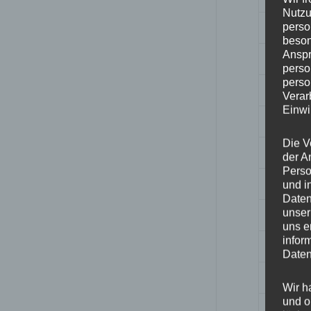
Nutzu
perso
Herstell
beson
Anspr
Design
perso
perso
Durchm
Verar
Einwi
Breite
Die V
Lochkre
der A
Perso
Lochza
und i
Daten
unser
PCD
uns e
infor
Homolo
Daten
ET
Wir h
und o
Nabenb