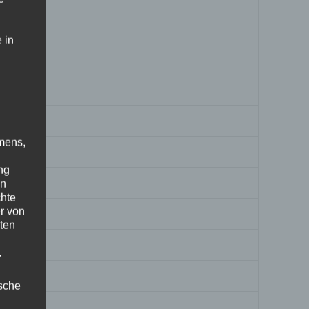
 in
mens,
ng
en
chte
r von
ten
.
ische