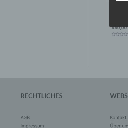
CONCA
19×8,5 
Brushe
450,00
Bewertet
mit
0
von
5
RECHTLICHES
WEBS
AGB
Kontakt
Impressum
Über un