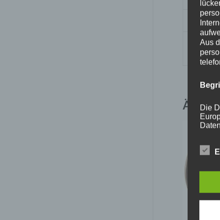
lücke
perso
Traglas
Inter
aufwe
Farb-
Aus d
perso
Beschr
telef
Begr
Ähnlic
Die D
Europ
Daten
Daten
Kunde
dies 
E
Begrif
Wir v
folge