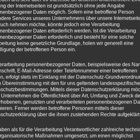
ng der Internetseiten ist grundsätzlich ohne jede Angabe
nenbezogener Daten möglich. Sofern eine betroffene Person
er
JR WHEELS
dere Services unseres Unternehmens über unsere Internetseite
uch nehmen möchte, könnte jedoch eine Verarbeitung
JRX9
nenbezogener Daten erforderlich werden. Ist die Verarbeitung
nenbezogener Daten erforderlich und besteht für eine solche
esser
18
beitung keine gesetzliche Grundlage, holen wir generell eine
lligung der betroffenen Person ein.
9.0
erarbeitung personenbezogener Daten, beispielsweise des Na
is
6×114.3
nschrift, E-Mail-Adresse oder Telefonnummer einer betroffenen
n, erfolgt stets im Einklang mit der Datenschutz-Grundverordnu
hl
6
n Übereinstimmung mit den für uns geltenden landesspezifisch
schutzbestimmungen. Mittels dieser Datenschutzerklärung mö
 Unternehmen die Öffentlichkeit über Art, Umfang und Zweck de
114.3 mm
rhobenen, genutzten und verarbeiteten personenbezogenen Da
mieren. Ferner werden betroffene Personen mittels dieser
gation
ohne TÜV-Gutachten
schutzerklärung über die ihnen zustehenden Rechte aufgeklärt
18
aben als für die Verarbeitung Verantwortlicher zahlreiche techn
rganisatorische Maßnahmen umgesetzt, um einen möglichst
ohrung
66.1