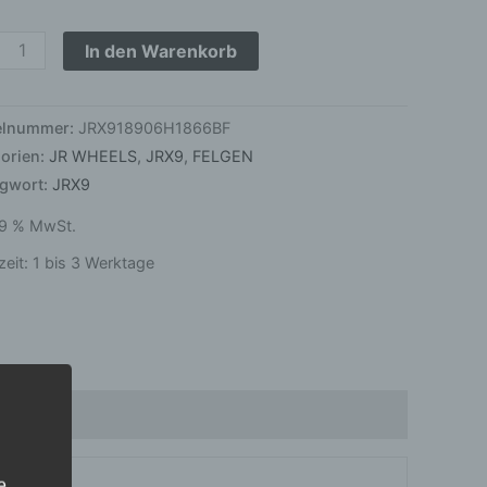
4.3
In den Warenkorb
k
ge
kelnummer:
JRX918906H1866BF
orien:
JR WHEELS
,
JRX9
,
FELGEN
agwort:
JRX9
 19 % MwSt.
zeit:
1 bis 3 Werktage
e