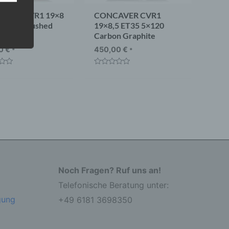
AVER CVR1 19×8
CONCAVER CVR1
5×112 Brushed
19×8,5 ET35 5×120
e
Carbon Graphite
 eine
00
€
450,00
€
*
*
nden
ondere
t
Bewertet
mit
er
0
r zu
von
er
5
Noch Fragen? Ruf uns an!
Telefonische Beratung unter:
r die
gung
+49 6181 3698350