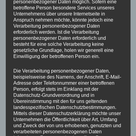
personenbezogener Daten möglich. Sofern eine
betroffene Person besondere Services unseres
Breite
7.0
Unternehmens über unsere Internetseite in
Anspruch nehmen möchte, könnte jedoch eine
Lochkreis
5×112
Verarbeitung personenbezogener Daten
erforderlich werden. Ist die Verarbeitung
Lochzahl
5
personenbezogener Daten erforderlich und
besteht für eine solche Verarbeitung keine
PCD
112 mm
gesetzliche Grundlage, holen wir generell eine
Einwilligung der betroffenen Person ein.
Homologation
ohne TÜV-Gutachten
ET
40
Die Verarbeitung personenbezogener Daten,
beispielsweise des Namens, der Anschrift, E-Mail-
Nabenbohrung
66.6
Adresse oder Telefonnummer einer betroffenen
Person, erfolgt stets im Einklang mit der
Traglast
690
Datenschutz-Grundverordnung und in
Übereinstimmung mit den für uns geltenden
Farb-
landesspezifischen Datenschutzbestimmungen.
Black
Beschreibung
Mittels dieser Datenschutzerklärung möchte unser
Unternehmen die Öffentlichkeit über Art, Umfang
und Zweck der von uns erhobenen, genutzten und
verarbeiteten personenbezogenen Daten