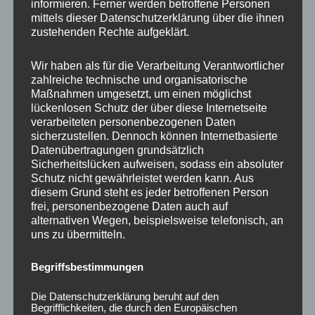
informieren. Ferner werden betroffene Personen
Ähnliche Produkte
mittels dieser Datenschutzerklärung über die ihnen
zustehenden Rechte aufgeklärt.
Wir haben als für die Verarbeitung Verantwortlicher
zahlreiche technische und organisatorische
Maßnahmen umgesetzt, um einen möglichst
lückenlosen Schutz der über diese Internetseite
verarbeiteten personenbezogenen Daten
sicherzustellen. Dennoch können Internetbasierte
Datenübertragungen grundsätzlich
Sicherheitslücken aufweisen, sodass ein absoluter
Schutz nicht gewährleistet werden kann. Aus
CONCAVER CVR1
CONCAVER CVR1
diesem Grund steht es jeder betroffenen Person
19×8,5 ET45 5×112
19×8 ET40 5×112
frei, personenbezogene Daten auch auf
Brushed Bronze
Carbon Graphite
alternativen Wegen, beispielsweise telefonisch, an
450,00
€
425,00
€
*
*
uns zu übermitteln.
Bewertet
Bewertet
mit
mit
Begriffsbestimmungen
0
0
von
von
5
5
Die Datenschutzerklärung beruht auf den
Begrifflichkeiten, die durch den Europäischen