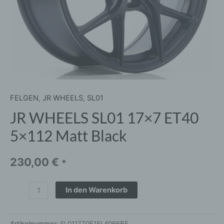
FELGEN
,
JR WHEELS
,
SL01
JR WHEELS SL01 17×7 ET40
5×112 Matt Black
230,00
€
*
In den Warenkorb
Artikelnummer:
SL011770F15L4066BF