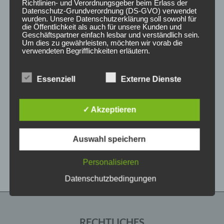
Richtlinien- und Verordnungsgeber beim Erlass der
Datenschutz-Grundverordnung (DS-GVO) verwendet
wurden. Unsere Datenschutzerklärung soll sowohl für
die Öffentlichkeit als auch für unsere Kunden und
Geschäftspartner einfach lesbar und verständlich sein.
Um dies zu gewährleisten, möchten wir vorab die
verwendeten Begrifflichkeiten erläutern.
Wir verwenden in dieser Datenschutzerklärung
Essenziell
Externe Dienste
unter anderem die folgenden Begriffe:
CONCAVER CVR1
CONCAVER CVR1
19×8,5 ET35 5×112
19×8,5 ET35 5×112
Carbon Graphite
Brushed Bronze
✓ Akzeptieren
450,00
€
450,00
€
*
*
a) personenbezogene Daten
Bewertet
Bewertet
Auswahl speichern
mit
mit
Personenbezogene Daten sind alle
0
0
Informationen, die sich auf eine identifizierte oder
von
von
Personalisieren
5
5
identifizierbare natürliche Person (im Folgenden
„betroffene Person") beziehen. Als identifizierbar
Datenschutzbedingungen
wird eine natürliche Person angesehen, die
direkt oder indirekt, insbesondere mittels
Zuordnung zu einer Kennung wie einem Namen,
zu einer Kennnummer, zu Standortdaten, zu
einer Online-Kennung oder zu einem oder
RECHTLICHES
mehreren besonderen Merkmalen, die Ausdruck