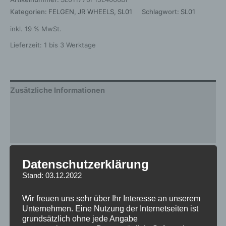
Kategorien:
FELGEN
,
JR WHEELS
,
SL01
Schlagwort:
SL01
inkl. 19 % MwSt.
Lieferzeit:
1 bis 3 Werktage
Zusätzliche Informationen
Produktsicherheit
Rezensionen (0)
Gewicht
12 kg
Datenschutzerklärung
Stand: 03.12.2022
Hersteller
JR WHEELS
Wir freuen uns sehr über Ihr Interesse an unserem
Design
SL01
Unternehmen. Eine Nutzung der Internetseiten ist
grundsätzlich ohne jede Angabe
Durchmesser
17