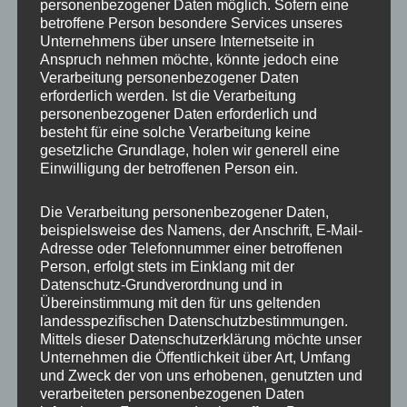
personenbezogener Daten möglich. Sofern eine
betroffene Person besondere Services unseres
Breite
8.0
Unternehmens über unsere Internetseite in
Anspruch nehmen möchte, könnte jedoch eine
Lochkreis
5×112
Verarbeitung personenbezogener Daten
erforderlich werden. Ist die Verarbeitung
Lochzahl
5
personenbezogener Daten erforderlich und
besteht für eine solche Verarbeitung keine
PCD
112 mm
gesetzliche Grundlage, holen wir generell eine
Einwilligung der betroffenen Person ein.
Homologation
ohne TÜV-Gutachten
ET
40
Die Verarbeitung personenbezogener Daten,
beispielsweise des Namens, der Anschrift, E-Mail-
Nabenbohrung
66.6
Adresse oder Telefonnummer einer betroffenen
Person, erfolgt stets im Einklang mit der
Traglast
690
Datenschutz-Grundverordnung und in
Übereinstimmung mit den für uns geltenden
Farb-
landesspezifischen Datenschutzbestimmungen.
Bronze
Beschreibung
Mittels dieser Datenschutzerklärung möchte unser
Unternehmen die Öffentlichkeit über Art, Umfang
und Zweck der von uns erhobenen, genutzten und
verarbeiteten personenbezogenen Daten