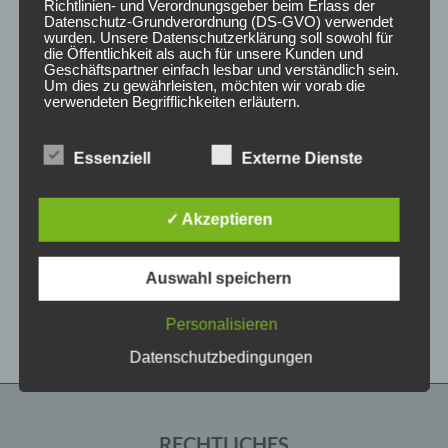
Richtlinien- und Verordnungsgeber beim Erlass der
Datenschutz-Grundverordnung (DS-GVO) verwendet
wurden. Unsere Datenschutzerklärung soll sowohl für
die Öffentlichkeit als auch für unsere Kunden und
Geschäftspartner einfach lesbar und verständlich sein.
Um dies zu gewährleisten, möchten wir vorab die
verwendeten Begrifflichkeiten erläutern.
Wir verwenden in dieser Datenschutzerklärung
Essenziell
Externe Dienste
unter anderem die folgenden Begriffe:
CONCAVER CVR1
CONCAVER CVR1
19×8 ET40 5×112
19×8,5 ET40 5×112
Brushed Titanium
Platinum Black
✓ Akzeptieren
425,00
€
450,00
€
*
*
a) personenbezogene Daten
Bewertet
Bewertet
Auswahl speichern
mit
mit
Personenbezogene Daten sind alle
0
0
Informationen, die sich auf eine identifizierte oder
von
von
Personalisieren
5
5
identifizierbare natürliche Person (im Folgenden
„betroffene Person") beziehen. Als identifizierbar
Datenschutzbedingungen
wird eine natürliche Person angesehen, die
direkt oder indirekt, insbesondere mittels
Zuordnung zu einer Kennung wie einem Namen,
zu einer Kennnummer, zu Standortdaten, zu
einer Online-Kennung oder zu einem oder
RECHTLICHES
mehreren besonderen Merkmalen, die Ausdruck