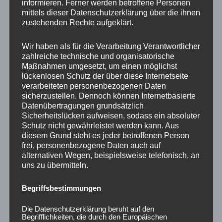
informieren. Ferner werden betroffene Personen
Ähnliche Produkte
mittels dieser Datenschutzerklärung über die ihnen
zustehenden Rechte aufgeklärt.
Ursprünglicher
Aktueller
Preis
Preis
Sale!
Sale!
war:
ist:
Wir haben als für die Verarbeitung Verantwortlicher
450,00 €
360,00 €.
zahlreiche technische und organisatorische
Maßnahmen umgesetzt, um einen möglichst
lückenlosen Schutz der über diese Internetseite
verarbeiteten personenbezogenen Daten
sicherzustellen. Dennoch können Internetbasierte
Datenübertragungen grundsätzlich
Sicherheitslücken aufweisen, sodass ein absoluter
Schutz nicht gewährleistet werden kann. Aus
CONCAVER CVR1
CONCAVER CVR1
diesem Grund steht es jeder betroffenen Person
19×8,5 ET45 5×112
19×8 ET40 5×112
frei, personenbezogene Daten auch auf
Carbon Graphite
Platinum Black
alternativen Wegen, beispielsweise telefonisch, an
450,00
€
360,00
€
425,00
€
*
*
uns zu übermitteln.
Bewertet
Bewertet
mit
mit
Begriffsbestimmungen
0
0
von
von
5
5
Die Datenschutzerklärung beruht auf den
Begrifflichkeiten, die durch den Europäischen