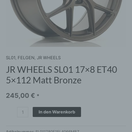
SL01
,
FELGEN
,
JR WHEELS
JR WHEELS SL01 17×8 ET40
5×112 Matt Bronze
245,00
€
*
In den Warenkorb
Artikelnummer:
SL011780F15L4066MBZ