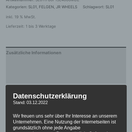
Kategorien:
SL01
,
FELGEN
,
JR WHEELS
Schlagwort:
SL01
inkl. 19 % MwSt.
Lieferzeit:
1 bis 3 Werktage
Zusätzliche Informationen
Produktsicherheit
Rezensionen (0)
Gewicht
12 kg
Datenschutzerklärung
Stand: 03.12.2022
Hersteller
JR WHEELS
Wir freuen uns sehr über Ihr Interesse an unserem
Design
SL01
Unternehmen. Eine Nutzung der Internetseiten ist
grundsätzlich ohne jede Angabe
Durchmesser
17