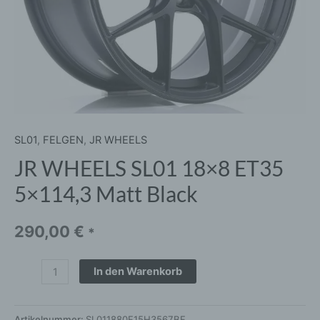
SL01
,
FELGEN
,
JR WHEELS
JR WHEELS SL01 18×8 ET35
5×114,3 Matt Black
290,00
€
*
In den Warenkorb
Artikelnummer:
SL011880F15H3567BF