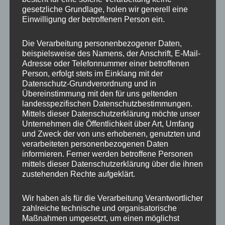
gesetzliche Grundlage, holen wir generell eine
Einwilligung der betroffenen Person ein.
Ähnliche Produkte
Ursprünglicher
Aktueller
Die Verarbeitung personenbezogener Daten,
Preis
Preis
beispielsweise des Namens, der Anschrift, E-Mail-
Sale!
Sale!
war:
ist:
Adresse oder Telefonnummer einer betroffenen
450,00 €
360,00 €.
Person, erfolgt stets im Einklang mit der
Datenschutz-Grundverordnung und in
Übereinstimmung mit den für uns geltenden
landesspezifischen Datenschutzbestimmungen.
Mittels dieser Datenschutzerklärung möchte unser
Unternehmen die Öffentlichkeit über Art, Umfang
und Zweck der von uns erhobenen, genutzten und
verarbeiteten personenbezogenen Daten
CONCAVER CVR1
CONCAVER CVR1
informieren. Ferner werden betroffene Personen
19×8,5 ET35 5×120
19×8,5 ET45 5×112
Brushed Bronze
Carbon Graphite
mittels dieser Datenschutzerklärung über die ihnen
zustehenden Rechte aufgeklärt.
450,00
€
450,00
€
360,00
€
*
*
Bewertet
Bewertet
Wir haben als für die Verarbeitung Verantwortlicher
mit
mit
zahlreiche technische und organisatorische
0
0
von
von
Maßnahmen umgesetzt, um einen möglichst
5
5