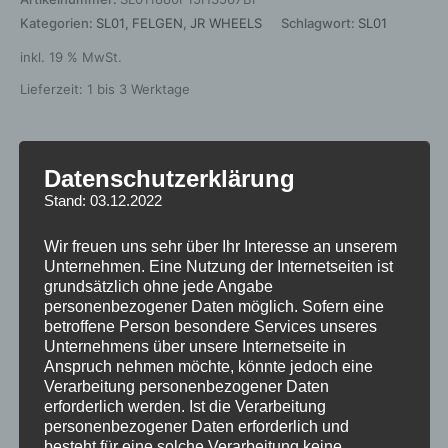
Kategorien:
SL01
,
FELGEN
,
JR WHEELS
Schlagwort:
SL01
inkl. 19 % MwSt.
Lieferzeit:
1 bis 3 Werktage
Datenschutzerklärung
Beschreibung
Stand: 03.12.2022
Zusätzliche Informationen
Wir freuen uns sehr über Ihr Interesse an unserem
Produktsicherheit
Unternehmen. Eine Nutzung der Internetseiten ist
grundsätzlich ohne jede Angabe
Rezensionen (0)
personenbezogener Daten möglich. Sofern eine
betroffene Person besondere Services unseres
Unternehmens über unsere Internetseite in
https://jr-
Anspruch nehmen möchte, könnte jedoch eine
wheels.com/certyfikaty/2024/09/18/109/22/65701506-114-
Verarbeitung personenbezogener Daten
erforderlich werden. Ist die Verarbeitung
5-67-35.pdf
personenbezogener Daten erforderlich und
besteht für eine solche Verarbeitung keine