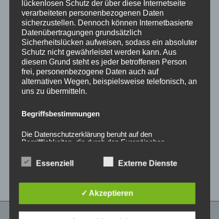
lückenlosen Schutz der über diese Internetseite
verarbeiteten personenbezogenen Daten
sicherzustellen. Dennoch können Internetbasierte
Datenübertragungen grundsätzlich
Sicherheitslücken aufweisen, sodass ein absoluter
Schutz nicht gewährleistet werden kann. Aus
diesem Grund steht es jeder betroffenen Person
frei, personenbezogene Daten auch auf
alternativen Wegen, beispielsweise telefonisch, an
uns zu übermitteln.
CONCAVER CVR1
CONCAVER CVR1
19×8,5 ET45 5×108
19×8,5 ET35 5×120
Begriffsbestimmungen
Carbon Graphite
Carbon Graphite
450,00
€
450,00
€
*
*
Die Datenschutzerklärung beruht auf den
Begrifflichkeiten, die durch den Europäischen
Bewertet
Bewertet
Richtlinien- und Verordnungsgeber beim Erlass der
mit
mit
Datenschutz-Grundverordnung (DS-GVO) verwendet
0
0
Essenziell
Externe Dienste
wurden. Unsere Datenschutzerklärung soll sowohl für
von
von
5
5
die Öffentlichkeit als auch für unsere Kunden und
Geschäftspartner einfach lesbar und verständlich sein.
Um dies zu gewährleisten, möchten wir vorab die
✓ Akzeptieren
verwendeten Begrifflichkeiten erläutern.