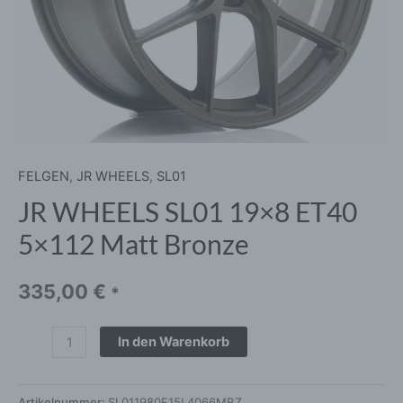
FELGEN
,
JR WHEELS
,
SL01
JR WHEELS SL01 19×8 ET40
5×112 Matt Bronze
335,00
€
*
In den Warenkorb
Artikelnummer:
SL011980F15L4066MBZ