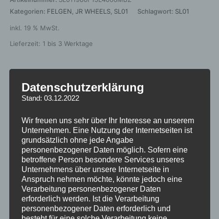
Kategorien:
FELGEN
,
JR WHEELS
,
SL01
Schlagwort:
SL01
inkl. 19 % MwSt.
Lieferzeit:
1 bis 3 Werktage
Datenschutzerklärung
Beschreibung
Stand: 03.12.2022
Zusätzliche Informationen
Wir freuen uns sehr über Ihr Interesse an unserem
Produktsicherheit
Unternehmen. Eine Nutzung der Internetseiten ist
grundsätzlich ohne jede Angabe
Rezensionen (0)
personenbezogener Daten möglich. Sofern eine
betroffene Person besondere Services unseres
Unternehmens über unsere Internetseite in
https://jr-
Anspruch nehmen möchte, könnte jedoch eine
wheels.com/certyfikaty/2023/12/12/1012/21/64358502-
Verarbeitung personenbezogener Daten
erforderlich werden. Ist die Verarbeitung
112-5-57-40.pdf
personenbezogener Daten erforderlich und
besteht für eine solche Verarbeitung keine