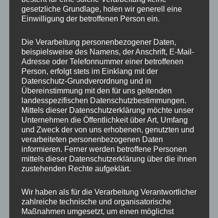
gesetzliche Grundlage, holen wir generell eine
Einwilligung der betroffenen Person ein.
Ähnliche Produkte
Die Verarbeitung personenbezogener Daten,
beispielsweise des Namens, der Anschrift, E-Mail-
Adresse oder Telefonnummer einer betroffenen
Person, erfolgt stets im Einklang mit der
Datenschutz-Grundverordnung und in
Übereinstimmung mit den für uns geltenden
landesspezifischen Datenschutzbestimmungen.
Mittels dieser Datenschutzerklärung möchte unser
Unternehmen die Öffentlichkeit über Art, Umfang
und Zweck der von uns erhobenen, genutzten und
verarbeiteten personenbezogenen Daten
CONCAVER CVR1
CONCAVER CVR1
informieren. Ferner werden betroffene Personen
19×8,5 ET45 5×112
19×8 ET40 5×112
Platinum Black
Brushed Bronze
mittels dieser Datenschutzerklärung über die ihnen
zustehenden Rechte aufgeklärt.
450,00
€
425,00
€
*
*
Bewertet
Bewertet
Wir haben als für die Verarbeitung Verantwortlicher
mit
mit
zahlreiche technische und organisatorische
0
0
von
von
Maßnahmen umgesetzt, um einen möglichst
5
5