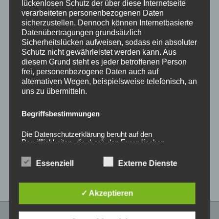
lückenlosen Schutz der über diese Internetseite
verarbeiteten personenbezogenen Daten
sicherzustellen. Dennoch können Internetbasierte
Datenübertragungen grundsätzlich
Sicherheitslücken aufweisen, sodass ein absoluter
Schutz nicht gewährleistet werden kann. Aus
diesem Grund steht es jeder betroffenen Person
frei, personenbezogene Daten auch auf
alternativen Wegen, beispielsweise telefonisch, an
uns zu übermitteln.
CONCAVER CVR1
CONCAVER CVR1
19×8,5 ET45 5×112
19×8,5 ET40 5×112
Begriffsbestimmungen
Brushed Titanium
Platinum Black
450,00
€
450,00
€
*
*
Die Datenschutzerklärung beruht auf den
Begrifflichkeiten, die durch den Europäischen
Bewertet
Bewertet
Richtlinien- und Verordnungsgeber beim Erlass der
mit
mit
Datenschutz-Grundverordnung (DS-GVO) verwendet
0
0
Essenziell
Externe Dienste
wurden. Unsere Datenschutzerklärung soll sowohl für
von
von
5
5
die Öffentlichkeit als auch für unsere Kunden und
Geschäftspartner einfach lesbar und verständlich sein.
Um dies zu gewährleisten, möchten wir vorab die
✓ Akzeptieren
verwendeten Begrifflichkeiten erläutern.