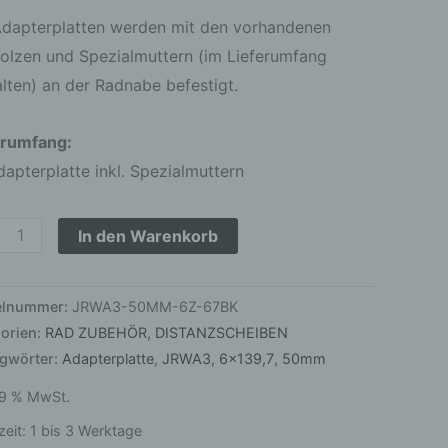
arz
Adapterplatten werden mit den vorhandenen
ert
olzen und Spezialmuttern (im Lieferumfang
ge
lten) an der Radnabe befestigt.
erumfang:
apterplatte inkl. Spezialmuttern
In den Warenkorb
kelnummer:
JRWA3-50MM-6Z-67BK
orien:
RAD ZUBEHÖR
,
DISTANZSCHEIBEN
agwörter:
Adapterplatte
,
JRWA3
,
6x139,7
,
50mm
 19 % MwSt.
zeit:
1 bis 3 Werktage