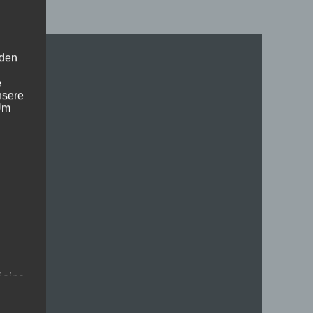
!
 den
e
nsere
 Um
 eine
nden