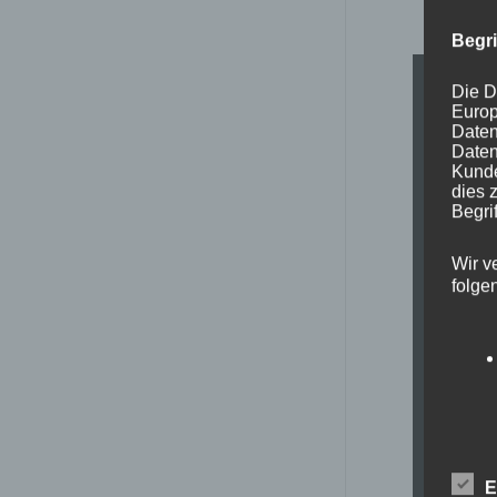
Begr
Die D
Europ
Daten
Daten
Kunde
dies 
Begrif
Wir v
folge
E