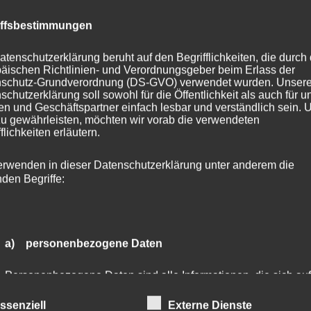
verbessern
iffsbestimmungen
atenschutzerklärung beruht auf den Begrifflichkeiten, die durch
äischen Richtlinien- und Verordnungsgeber beim Erlass der
schutz-Grundverordnung (DS-GVO) verwendet wurden. Unser
schutzerklärung soll sowohl für die Öffentlichkeit als auch für u
n und Geschäftspartner einfach lesbar und verständlich sein.
zu gewährleisten, möchten wir vorab die verwendeten
flichkeiten erläutern.
erwenden in dieser Datenschutzerklärung unter anderem die
nden Begriffe:
a) personenbezogene Daten
Personenbezogene Daten sind alle Informationen, die sich auf
identifizierte oder identifizierbare natürliche Person (im Folge
„betroffene Person") beziehen. Als identifizierbar wird eine
ssenziell
Externe Dienste