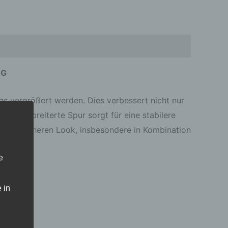
Rezensionen (0)
NG
s vergrößert werden. Dies verbessert nicht nur
Eine verbreiterte Spur sorgt für eine stabilere
 sportlicheren Look, insbesondere in Kombination
e
 in
lber