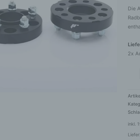
Schw
Die 
eloxi
Radb
Men
entha
Lief
2x Ad
Arti
Kateg
Schl
inkl.
Liefer