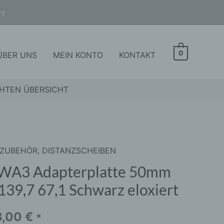
n!
0
ÜBER UNS
MEIN KONTO
KONTAKT
HTEN ÜBERSICHT
 ZUBEHÖR
,
DISTANZSCHEIBEN
A3
terplatte
WA3 Adapterplatte 50mm
m
139,7 67,1 Schwarz eloxiert
9,7
8,00
€
*