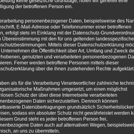
beitung keine gesetzliche Grundlage, holen wir generell eine
amtbreite pro Achse:
100 mm
lligung der betroffenen Person ein.
-geprüft:
Nein
erarbeitung personenbezogener Daten, beispielsweise des Na
nschrift, E-Mail-Adresse oder Telefonnummer einer betroffenen
END FÜR
n, erfolgt stets im Einklang mit der Datenschutz-Grundverordnu
n Übereinstimmung mit den für uns geltenden landesspezifisch
schutzbestimmungen. Mittels dieser Datenschutzerklärung mö
ke:
FIAT, MITSUBISHI, TOYOTA
 Unternehmen die Öffentlichkeit über Art, Umfang und Zweck de
elle:
Fiat L200, Fiat Fullback, L200, PAJERO, PAJERO/M
rhobenen, genutzten und verarbeiteten personenbezogenen Da
mieren. Ferner werden betroffene Personen mittels dieser
:
KT0T, KA0T, KJ0T, V60, V80, H1, H12
schutzerklärung über die ihnen zustehenden Rechte aufgeklärt
roval Number:
e1*2007/46*1398*, L716, e1*2007/46*1397*
2001/116*0385*, e6*2001/116*0018*, e6*93/81*0018*, H18
aben als für die Verarbeitung Verantwortlicher zahlreiche techn
rganisatorische Maßnahmen umgesetzt, um einen möglichst
nlosen Schutz der über diese Internetseite verarbeiteten
 Wheel Spacers
sind in eloxiertem Schwarz oder Silber erh
nenbezogenen Daten sicherzustellen. Dennoch können
e Spurverbreiterung.
netbasierte Datenübertragungen grundsätzlich Sicherheitslücke
isen, sodass ein absoluter Schutz nicht gewährleistet werden k
iesem Grund steht es jeder betroffenen Person frei,
Jetzt Spurverbreiterung optimie
nenbezogene Daten auch auf alternativen Wegen, beispielswe
onisch, an uns zu übermitteln.