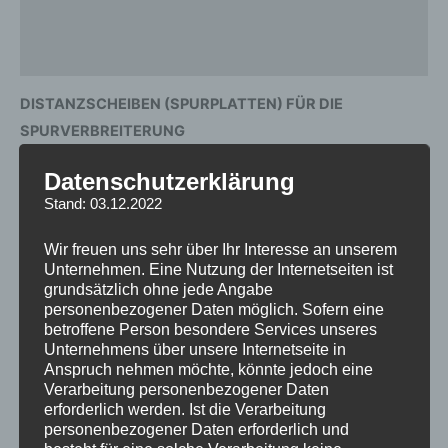
Produktsicherheit
Rezensionen (0)
DISTANZSCHEIBEN (SPURPLATTEN) FÜR DIE
SPURVERBREITERUNG
Datenschutzerklärung
Mit hochwertigen Distanzscheiben kann die Spurweite
Stand: 03.12.2022
eines Fahrzeugs vergrößert werden. Dies verbessert nicht
nur die Optik, sondern kann auch das Fahrverhalten positiv
Wir freuen uns sehr über Ihr Interesse an unserem
beeinflussen. Eine verbreiterte Spur sorgt für eine stabilere
Unternehmen. Eine Nutzung der Internetseiten ist
Straßenlage, reduzierte Seitenneigung in Kurven und einen
grundsätzlich ohne jede Angabe
personenbezogener Daten möglich. Sofern eine
insgesamt sportlicheren Look, insbesondere in
betroffene Person besondere Services unseres
Kombination mit einem tiefergelegten Fahrwerk.
Unternehmens über unsere Internetseite in
Anspruch nehmen möchte, könnte jedoch eine
Verarbeitung personenbezogener Daten
PRODUKTMERKMALE
erforderlich werden. Ist die Verarbeitung
personenbezogener Daten erforderlich und
Material:
Hochwertiges Aluminium, eloxiert in