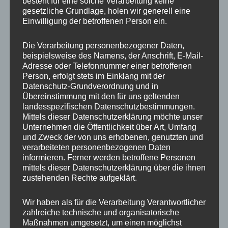
besteht für eine solche Verarbeitung keine
Schwarz oder Silber
gesetzliche Grundlage, holen wir generell eine
Einwilligung der betroffenen Person ein.
Breite pro Seite:
50 mm
Gesamtbreite pro Achse:
100 mm
Die Verarbeitung personenbezogener Daten,
TÜV-geprüft:
Nein
beispielsweise des Namens, der Anschrift, E-Mail-
Adresse oder Telefonnummer einer betroffenen
PASSEND FÜR
Person, erfolgt stets im Einklang mit der
Datenschutz-Grundverordnung und in
Übereinstimmung mit den für uns geltenden
Marke:
FORD, ISUZU, VW
landesspezifischen Datenschutzbestimmungen.
Modelle:
RANGER, RANGER, RANGER RAPTOR, OPEL
Mittels dieser Datenschutzerklärung möchte unser
Unternehmen die Öffentlichkeit über Art, Umfang
CAMPO, Amarok
und Zweck der von uns erhobenen, genutzten und
Typ:
2AB, 2AW, OPEL CAMPO-R, T1
verarbeiteten personenbezogenen Daten
Approval Number:
e11*2007/46*0154*, K272,
informieren. Ferner werden betroffene Personen
mittels dieser Datenschutzerklärung über die ihnen
e5*2007/46*0080*, F773, e5*2018/858*00042*
zustehenden Rechte aufgeklärt.
Unsere
JR Wheel Spacers
sind in eloxiertem Schwarz oder
Wir haben als für die Verarbeitung Verantwortlicher
Silber erhältlich und bieten eine einfache Montage für eine
zahlreiche technische und organisatorische
passgenaue Spurverbreiterung.
Maßnahmen umgesetzt, um einen möglichst