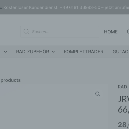
Kostenloser Kundendienst: +49 6181 36983-50 – jetzt anrufe
Products
HOME
search
L
RAD ZUBEHÖR
KOMPLETTRÄDER
GUTAC
r products
RAD
JRW
nly products on sale
In stock only
Spurp
JR
3mm
66,
5x11
66,6
28