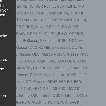
en
chte
 REIHE, 4ER REIHE, 5ER REIHE, 8ER REIHE, M3
r von
 Competition, X4 M, X4 M Competition, Z REIHE,
ten
JCW COUNTRYMAN ALL4, COUNTRYMAN S ALL4,
.
 BMW 2ER REIHE, MINI, X REIHE, BMW 5ER
REIHE, BMW X REIHE (X1, iX1), BMW X-REIHE,
ische
, A-Klasse, B-Klasse, B-Klasse, B 180 NGT, A-
Klasse, E-Klasse (212) KOMBI, E-Klasse COUPE,
sse, GLE-Klasse, GLS, Marco Polo,V-Klasse,Vito,
n
ann.
NO, B-Klasse, GLB, GLA, EQA, EQB, AMG GLA, AMG
A 45 AMG 4MATIC, CL 500,CL 600,CL 63 AMG,CL
ise
SL, EQE-Klasse, EQS-Klasse, GL – KLASSE, GLC-
S SLS-Klasse, GT-Klasse, -BENZ 260 BIS 560, -
201E, -BENZ CLK, -BENZ SL, ML550 4MATIC
-CELL, Infiniti Q30, Infiniti Q30S, Infiniti QX30,
 den
GTS, AUDI RS 6 AVANT / RS 7 SPORTBACK,
e