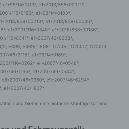
 e1*98/14*0113*, e1*2018/858*00311*,
2001/116*0183*, e1*98/14*0183*,
ter
itung
e1*2018/858*00213*, e1*2018/858*00036*,
8*, e1*2001/116*0340*, e1*2018/858*00186*,
01/116*0341*, e1*2007/46*0233*,
/2, E499, E499/1, E081, C750/1, C750/2, C750/3,
2007/46*2115*, e1*98/14*0169*,
*2001/116*0262*, e1*2007/46*0548*,
2007/46*1165*, e1*2007/46*0544*,
ehen,
ung,
, e8*2007/46*0360*, e9*2007/46*6294*,
*, e1*2007/46*1827*
ältlich und bieten eine einfache Montage für eine
Daten