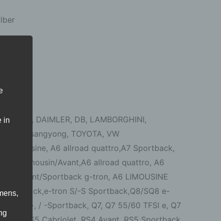
lber
e
RYSLER, DAIMLER, DB, LAMBORGHINI,
 in
YONG, Ssangyong, TOYOTA, VW
t/Limousine, A6 allroad quattro,A7 Sportback,
6/S6 Limousin/Avant,A6 allroad quattro, A6
 A4/A5 Avant/Sportback g-tron, A6 LIMOUSINE
/-Sportback,e-tron S/-S Sportback,Q8/SQ8 e-
mens,
5 TFSI e-, / -Sportback, Q7, Q7 55/60 TFSI e, Q7
ng
Coupe, RS5 Cabriolet, RS4 Avant, RS5 Sportback,