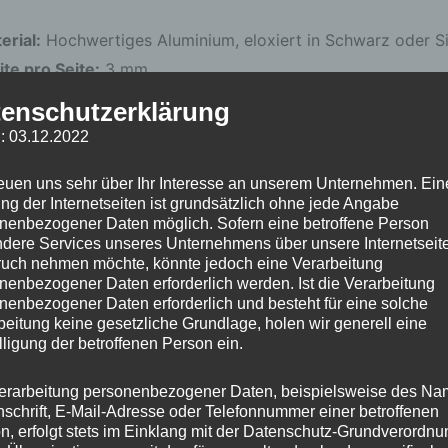
erial:
Hochwertiges Aluminium, eloxiert in Schwarz oder Si
ite pro Seite:
3 mm
amtbreite pro Achse:
6 mm
enschutzerklärung
-geprüft:
Ja
: 03.12.2022
END FÜR
reuen uns sehr über Ihr Interesse an unserem Unternehmen. Ein
ng der Internetseiten ist grundsätzlich ohne jede Angabe
nenbezogener Daten möglich. Sofern eine betroffene Person
ke:
AUDI, AUDI AG, BMW, BMW AG, BMW M, BMW/ALU, CH
dere Services unseres Unternehmens über unsere Internetseite
uch nehmen möchte, könnte jedoch eine Verarbeitung
cedes, MERCEDES, NISSAN, PORSCHE, QUATTRO, SSANG
nenbezogener Daten erforderlich werden. Ist die Verarbeitung
elle:
A5 Limousine/Avant, S5 Limousine/Avant, A6/S6 Avan
nenbezogener Daten erforderlich und besteht für eine solche
beitung keine gesetzliche Grundlage, holen wir generell eine
Sportback, RS 6 Avant, RS 7 Sportback, A7/S7 Sportback,A
lligung der betroffenen Person ein.
nt 50/55 TFSI e, A8 L, A8, S8, A5,S5,A4,S4, A5,S5,A4,S4,
RID, A8L, A8, S8, Q5 HYBRID, Q5,SQ5,SQ5 TDI, Q7, e-tron
erarbeitung personenbezogener Daten, beispielsweise des Na
nschrift, E-Mail-Adresse oder Telefonnummer einer betroffenen
n/- Sportback,e-tron Dakar, Q5-, SQ5-, Q5 50 TFSI e-, Q5 5
n, erfolgt stets im Einklang mit der Datenschutz-Grundverordnu
ron, SQ7, Q8, Q8 55/60 TFSI e, SQ8,, Q7, RS Q8, AUDI RS5 