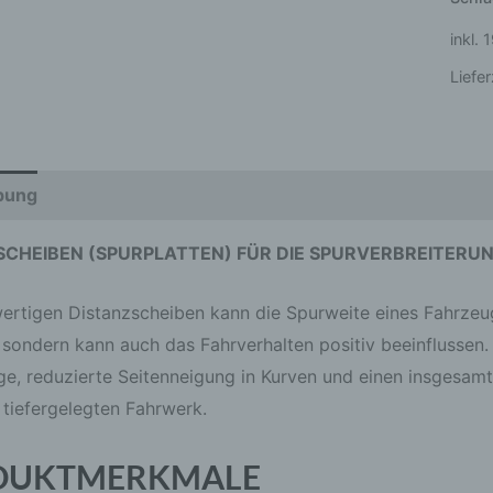
inkl.
Liefer
bung
Zusätzliche Informationen
Produktsicherheit
SCHEIBEN (SPURPLATTEN) FÜR DIE SPURVERBREITERU
ertigen Distanzscheiben kann die Spurweite eines Fahrzeug
 sondern kann auch das Fahrverhalten positiv beeinflussen. 
ge, reduzierte Seitenneigung in Kurven und einen insgesamt
 tiefergelegten Fahrwerk.
DUKTMERKMALE