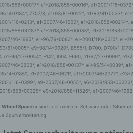
d) Einschränkung der Verarbeitung
2018/858*00017*, e1*2018/858*00016*, e1*2001/116*0372*,
98/14*0184*, 7707/3, e1*93/81*0022*, e1*93/81*0033*, e1*
Einschränkung der Verarbeitung ist die Markierung gespeicher
personenbezogener Daten mit dem Ziel, ihre künftige Verarbe
2001/116*0213*, e1*2007/46*1560*, e1*2018/858*00214*, 
einzuschränken.
2018/858*00187*, e1*2018/858*00035*, e1*2018/858*0018
2007/46*1885*, e1*96/79*0083*, e1*2001/116*0315*, e1*20
e) Profiling
93/81*0005*, e9*98/14*0020*, B555/1, D700, D700/1, D700
4, e1*96/27*0054*, F142, I004, F690, e1*97/27*0099*, e1*
Profiling ist jede Art der automatisierten Verarbeitung
personenbezogener Daten, die darin besteht, dass diese
2007/46*0803*, e1*2018/858*00137*, e1*95/54*0039*, e1
personenbezogenen Daten verwendet werden, um bestimmte
98/14*0185*, e1*2007/46*0621*, e11*2007/46*2977*, e13*
persönliche Aspekte, die sich auf eine natürliche Person bezi
zu bewerten, insbesondere, um Aspekte bezüglich Arbeitsleist
2001/116*0399*, e9*2007/46*0055*, e6*2018/858*00326*
wirtschaftlicher Lage, Gesundheit, persönlicher Vorlieben,
Interessen, Zuverlässigkeit, Verhalten, Aufenthaltsort oder
2018/858*00325*, e9*2018/858*11526*, e1*2007/46*1982
Ortswechsel dieser natürlichen Person zu analysieren oder
vorherzusagen.
 Wheel Spacers
sind in eloxiertem Schwarz oder Silber erh
e Spurverbreiterung.
f) Pseudonymisierung
Pseudonymisierung ist die Verarbeitung personenbezogener 