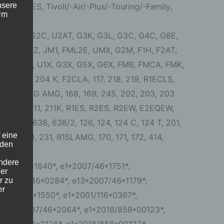
nsere
TORRES, Tivoli/-Air/-Plus/-Touring/-Family,
 Um
 F7, F2GC, G2C, U2AT, G3K, G3L, G3C, G4C, G6E,
4XM, G4Z, JM1, FML2E, UMX, G2M, F1H, F2AT,
 F2X, G4X, U1X, G3X, G5X, G6X, FM6, FMCA, FMK,
04 AMG, 204 K, F2CLA, 117, 218, 219, R1ECLS,
, 724, 245G AMG, 168, 169, 245, 202, 203, 203
 210 K, 211, 211K, R1ES, R2ES, R2EW, E2EQEW,
 197, 638, 638/2, 126, 124, 124 C, 124 T, 201,
 eine
2S, 230, 231, R1SLAMG, 170, 171, 172, 414,
nden
ondere
2007/46*1840*, e1*2007/46*1751*,
er
e1*2007/46*0284*, e13*2007/46*1179*,
r zu
er
*2007/46*1550*, e1*2001/116*0367*,
*, e1*2007/46*2064*, e1*2018/858*00123*,
1*2007/46*2126*, e1*2018/858*00122*,