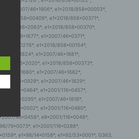
6*, e1*2007/46*1906*, e1*2018/858*00003*,
e1*2018/858*00409*, e1*2018/858*00371*,
e1*2007/46*2063*, e1*2018/858*00370*,
r die
1*2007/46*1677*, e1*2007/46*0371*,
2007/46*0276*, e1*2018/858*00154*,
2007/46*1824*, e1*2007/46*1881*,
1*2007/46*2020*, e1*2018/858*00373*,
2007/46*1680*, e1*2007/46*1682*,
ahren
1*2007/46*0928*, e1*2007/46*1829*,
ben,
*2001/116*0464*, e1*2001/116*0457*,
 die
ie
2001/116*0295*, e1*2007/46*1818*,
 oder
2001/116*0502*, e1*2001/116*0480*,
1*2007/46*0458*, e9*2001/116*0048*,
96/79*0073*, e1*2001/116*0288*,
*0159*, e1*98/14*0158*, e1*92/53*0001*, G363,