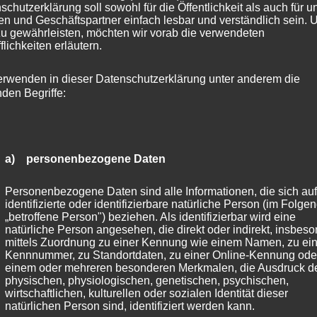
schutzerklärung soll sowohl für die Öffentlichkeit als auch für u
I RS5, R8 Coup?, R8 Spyder, Korando, KORANDO, KORANDO, 
n und Geschäftspartner einfach lesbar und verständlich sein.
i, XLV, TORRES, TORRES EVX, SUPRA, TOUAREG
zu gewährleisten, möchten wir vorab die verwendeten
flichkeiten erläutern.
:
F2, 4G, F8, B81, B8, 4G2, 4H, 8R2, 8R, 4L, GE, FY, JM5,
, G6L, G8C, G234M, F8CM, BMWi-N, G3XE, G3XN, U2X, F3
erwenden in dieser Datenschutzerklärung unter anderem die
T, UKL-L, G5K, G5L, G6GT, 7L, G7L, BMWi-1, BMWi-2, F1X,
nden Begriffe:
2, FML4, FMX, F5LM, G7X, ZH, 176, F2A, 246, 245G, 204, 2
, R1EC, 212K, 207, 204 X, 166, 639/2, 221, 639/4, 639, F2B
 203 K, H0, R2CS, R2CW, 216, 215, R2CLECA, 209, 107, 210,
a) personenbezogene Daten
QEX, E2EQSW, E2EQSX, 164 G, R2CGLC, H1GLE, 163, 164, 251,
Personenbezogene Daten sind alle Informationen, die sich auf
 E, 201 EVOLUTION II, 208, 129, 258KW AT AWD, 140, 220, R
identifizierte oder identifizierbare natürliche Person (im Folge
/4E, H15, 95B, 42, CK, CWN, CW, XK, CWJ, UK, JTSC, CR
„betroffene Person") beziehen. Als identifizierbar wird eine
natürliche Person angesehen, die direkt oder indirekt, insbes
roval Number:
e1*2007/46*1801*, e1*2007/46*0436*, e1*
mittels Zuordnung zu einer Kennung wie einem Namen, zu ein
*2007/46*1084*, e1*2001/116*0430*, e13*2007/46*1175*, 
Kennnummer, zu Standortdaten, zu einer Online-Kennung ode
einem oder mehreren besonderen Merkmalen, die Ausdruck d
2001/116*0473*, e1*2001/116*0350*, e1*2007/46*1914*, e1
physischen, physiologischen, genetischen, psychischen,
wirtschaftlichen, kulturellen oder sozialen Identität dieser
2001/116*0447*, e1*2018/858*00382*, e1*2018/858*00397
natürlichen Person sind, identifiziert werden kann.
2018/858*00117*, e1*2007/46*2017*, e1*2007/46*1947*, e