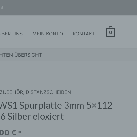
n!
0
ÜBER UNS
MEIN KONTO
KONTAKT
HTEN ÜBERSICHT
 ZUBEHÖR
,
DISTANZSCHEIBEN
S1
latte
WS1 Spurplatte 3mm 5×112
6 Silber eloxiert
2
,00
€
*