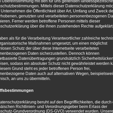
n Übereinstimmung mit den für uns geltenden landesspezifisch
schutzbestimmungen. Mittels dieser Datenschutzerklärung mö
man E, Aceman SE, 1ER REIHE, 2ER REIHE, 2ER REIHE, 3ER
 Unternehmen die Öffentlichkeit über Art, Umfang und Zweck de
HE, M4 REIHE, M8, X REIHE, X REIHE (X2, iX2), X3 M, X3 M
rhobenen, genutzten und verarbeiteten personenbezogenen Da
OPER E, COOPER SE, Cooper SE, COUNTRYMAN C/D/E, 
mieren. Ferner werden betroffene Personen mittels dieser
schutzerklärung über die ihnen zustehenden Rechte aufgeklärt
NTRYMAN SE ALL4, M2, BMW 1ER REIHE, BMW 2ER REIHE,
HE, BMW 6ER REIHE, BMW 7ER REIHE, BMW I REIHE, BMW X 
aben als für die Verarbeitung Verantwortlicher zahlreiche techn
per C, Cooper S, JCW, MINI, 5, M5 Competition, CROSSFIRE
rganisatorische Maßnahmen umgesetzt, um einen möglichst
nlosen Schutz der über diese Internetseite verarbeiteten
sse, CLA, GLA, C-Klasse, CLA, CLA-Klasse, CLS-Klasse, E-
nenbezogenen Daten sicherzustellen. Dennoch können
RIO, GLC-Klasse, GLK-Klasse, EQC-Klasse, M-Klasse, GL-Kla
netbasierte Datenübertragungen grundsätzlich Sicherheitslücke
isen, sodass ein absoluter Schutz nicht gewährleistet werden k
)Vito Tourer, EQV, S-Klasse, VITO, VITO, VIANO, VITO,VIA
iesem Grund steht es jeder betroffenen Person frei,
;, Huracan, A 45 AMG 4MATIC, CLA 45 AMG 4MATIC, GL
nenbezogene Daten auch auf alternativen Wegen, beispielswe
onisch, an uns zu übermitteln.
AMG, CL-KLASSE, CLE-Klasse, CLK-Klasse, DAIMLER-BENZ 
sse, GLE-Klasse, GLS-Klasse, M-Klasse, R-Klasse, MERCEDE
iffsbestimmungen
Z BAUREIHE 124, -BENZ BAUREIHE 201, -BENZ BAUREIHE 
64), S- / CL-Klasse, SL-Klasse, SLK, SLK / SLC, VANEO, VITO E
atenschutzerklärung beruht auf den Begrifflichkeiten, die durch
äischen Richtlinien- und Verordnungsgeber beim Erlass der
AN S, MACAN TURBO, MACAN S DIESEL, MACAN, MACAN 
schutz-Grundverordnung (DS-GVO) verwendet wurden. Unser