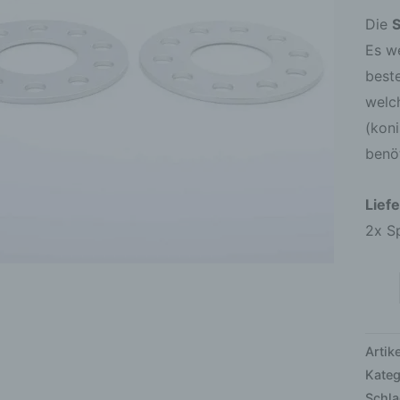
Silbe
Die
S
eloxi
Es w
Men
beste
welc
(kon
benö
Lief
2x S
Arti
Kateg
Schl