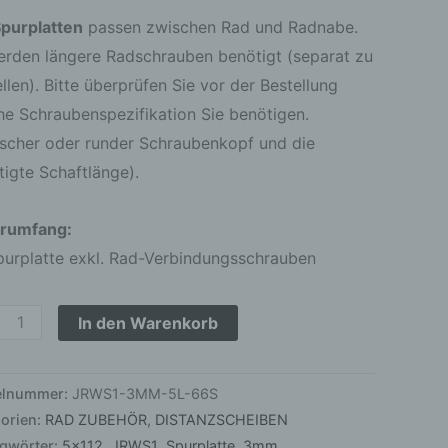
r
purplatten
passen zwischen Rad und Radnabe.
ert
erden längere Radschrauben benötigt (separat zu
ge
llen). Bitte überprüfen Sie vor der Bestellung
he Schraubenspezifikation Sie benötigen.
ischer oder runder Schraubenkopf und die
tigte Schaftlänge).
erumfang:
purplatte exkl. Rad-Verbindungsschrauben
In den Warenkorb
kelnummer:
JRWS1-3MM-5L-66S
orien:
RAD ZUBEHÖR
,
DISTANZSCHEIBEN
agwörter:
5x112
,
JRWS1
,
Spurplatte
,
3mm