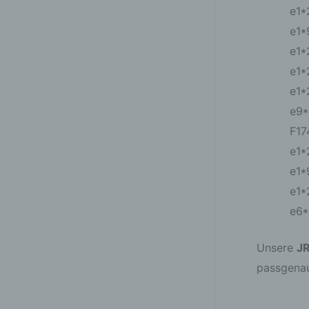
e1*
e1*
e1*
e1*
e1*
e9*
F17
e1*
e1*
e1*
e6*
Unsere
JR
passgenau