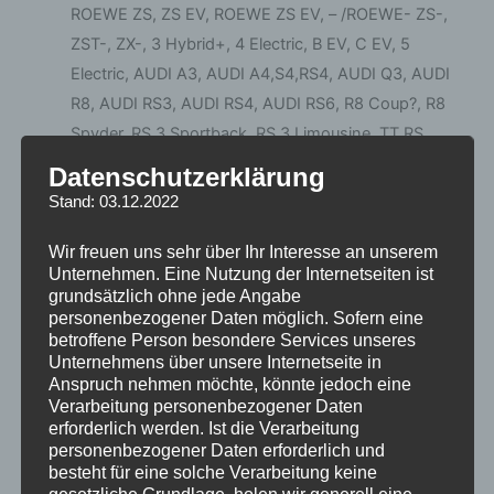
ROEWE ZS, ZS EV, ROEWE ZS EV, – /ROEWE- ZS-,
ZST-, ZX-, 3 Hybrid+, 4 Electric, B EV, C EV, 5
Electric, AUDI A3, AUDI A4,S4,RS4, AUDI Q3, AUDI
R8, AUDI RS3, AUDI RS4, AUDI RS6, R8 Coup?, R8
Spyder, RS 3 Sportback, RS 3 Limousine, TT RS
Coup?, TT RS Roadster, ALTEA, ALTEA XL, TOLEDO,
Datenschutzerklärung
FREETRACK, ATECA, CUPRA ATECA, BORN, EXEO,
Stand: 03.12.2022
EXEO ST, Formentor, Formentor e-Hybrid, Formentor
Wir freuen uns sehr über Ihr Interesse an unserem
VZ e-Hybrid, Formentor VZ5, IBIZA, IBIZA, ARONA,
Unternehmen. Eine Nutzung der Internetseiten ist
IBIZA,CORDOBA, LEON, LEON / LEON SC, LEON /
grundsätzlich ohne jede Angabe
LEON SC / LEON ST / LEON X-PERIENCE, LEON,
personenbezogener Daten möglich. Sofern eine
betroffene Person besondere Services unseres
LEON SPORTSTOURER, CUPRA LEON, CUPRA LEON
Unternehmens über unsere Internetseite in
SPORTSTOURER, ALHAMBRA, TOLEDO,
Anspruch nehmen möchte, könnte jedoch eine
TOLEDO/LEON, Tarraco, TAVASCAN, TERRAMAR,
Verarbeitung personenbezogener Daten
erforderlich werden. Ist die Verarbeitung
ENYAQ, FABIA, KAROQ, KODIAQ, PRAKTIK, RAPID,
personenbezogener Daten erforderlich und
ROOMSTER, FABIA, PRAKTIK, SCALA, KAMIQ,
besteht für eine solche Verarbeitung keine
OCTAVIA, OCTAVIA, OCTAVIA RS, OCTAVIA SCOUT,