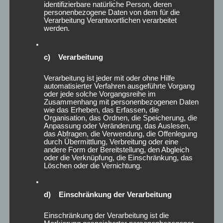
e11*2007/46*0232*, e4*2018/858*00201*,
identifizierbare natürliche Person, deren
personenbezogene Daten von dem für die
e4*2018/858*00111*, e5*2018/858*00003*,
Verarbeitung Verantwortlichen verarbeitet
e4*2007/46*1417*, e4*2007/46*1435*,
werden.
e4*2018/858*00220*, e4*2018/858*00192*,
e4*2018/858*00093*, e4*2018/858*00053*,
c) Verarbeitung
e1*2007/46*0608*, e1*2001/116*0243*,
Verarbeitung ist jeder mit oder ohne Hilfe
e1*2007/46*0590*, e1*2001/116*0399*,
automatisierter Verfahren ausgeführte Vorgang
oder jede solche Vorgangsreihe im
e1*2007/46*0615*, e1*98/14*0105*, e1*98/14*0190*,
Zusammenhang mit personenbezogenen Daten
e1*2001/116*0276*, e1*2007/46*1686*,
wie das Erheben, das Erfassen, die
Organisation, das Ordnen, die Speicherung, die
e9*2001/116*0050*, e9*2007/46*6394*,
Anpassung oder Veränderung, das Auslesen,
das Abfragen, die Verwendung, die Offenlegung
e9*2018/858*04001*, e9*2001/116*0072*,
durch Übermittlung, Verbreitung oder eine
e9*2007/46*4008*, e9*2001/116*0067*,
andere Form der Bereitstellung, den Abgleich
oder die Verknüpfung, die Einschränkung, das
e9*2007/46*3134*, e9*98/14*0041*,
Löschen oder die Vernichtung.
e9*2001/116*0052*, e9*2007/46*0094*,
e9*2007/46*3167*, e1*2007/46*0402*, F763,
d) Einschränkung der Verarbeitung
e9*97/27*0026*, e9*98/14*0026*,
Einschränkung der Verarbeitung ist die
e9*2007/46*6666*, e9*2018/858*11511*,