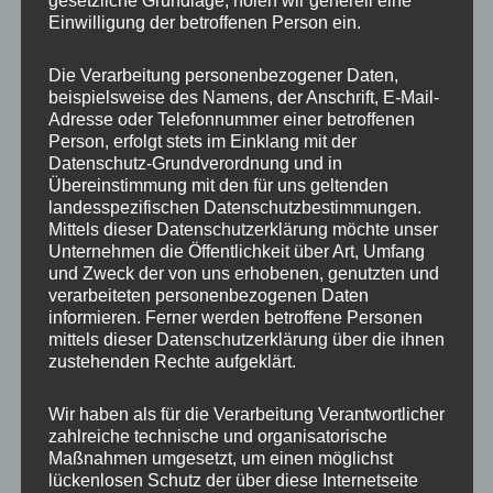
gesetzliche Grundlage, holen wir generell eine
Einwilligung der betroffenen Person ein.
SUPERB, YETI, ARTEON, CADDY, CARAVELLE,
MULTIVAN, TRANSPORT, CDV, GOLF (GOLF
Die Verarbeitung personenbezogener Daten,
VARIANT), EOS, FOX, GOLF, GOLF / BORA, GOLF
beispielsweise des Namens, der Anschrift, E-Mail-
PLUS, GOLF, GOLF GTE, GOLF, GOLF VARIANT,
Adresse oder Telefonnummer einer betroffenen
Person, erfolgt stets im Einklang mit der
GOLF SPORTSVAN, E-GOLF, GOLF, GOLF VARIANT,
Datenschutz-Grundverordnung und in
GOLF SPORTSVAN, GOLF ALLTRACK, ID. BUZZ
Übereinstimmung mit den für uns geltenden
CARGO/- 150 KW, – PURE 125 KW, – PRO 210 KW, –
landesspezifischen Datenschutzbestimmungen.
Mittels dieser Datenschutzerklärung möchte unser
CARGO PRO 4MOTION, ID. BUZZ PRO/ – 150 KW, –
Unternehmen die Öffentlichkeit über Art, Umfang
LR/KR 210 kW, – PURE KR 125 KW, – GTX LR/KR 250
und Zweck der von uns erhobenen, genutzten und
kW;, ID.3, ID.4, ID.5, ID.7, JETTA (VI) MJ 2010-, JETTA,
verarbeiteten personenbezogenen Daten
informieren. Ferner werden betroffene Personen
BEETLE, JETTA, GOLF, NEW BEETLE CABRIOLET MJ
mittels dieser Datenschutzerklärung über die ihnen
2002-2010, NEW BEETLE MJ 1997-2010, PASSAT,
zustehenden Rechte aufgeklärt.
PASSAT CC, CC, POLO, Polo, SCIROCCO, T-CROSS,
T-ROC, TAIGO, TIGUAN, TOURAN, CORRADO, GOLF,
Wir haben als für die Verarbeitung Verantwortlicher
zahlreiche technische und organisatorische
VENTO, PHAETON, SHARAN, T4, T4 (ab 1996)
Maßnahmen umgesetzt, um einen möglichst
Typ:
GB, 8X, 8V, GY, B5, 4B, D2, C 4, 44 Q, B 4, 89 Q,
lückenlosen Schutz der über diese Internetseite