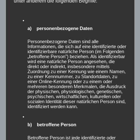
unter anderem die folgenden Begriffe:
e1*98/14*0131*, e1*95/54*0042*, e1*98/14*0042*,
e1*2001/116*0456*, e1*2001/116*0217*,
e1*2001/116*0177*, e1*98/14*0177*, e1*93/81*0013*,
a) personenbezogene Daten
e1*2001/116*0151*, e1*98/14*0151*, e1*96/27*0051*,
e1*2001/116*0254*, e1*2001/116*0198*,
Personenbezogene Daten sind alle
Informationen, die sich auf eine identifizierte oder
e1*93/81*0005*, e1*2001/116*0434*,
identifizierbare natürliche Person (im Folgenden
e1*2001/116*0369*, e1*2001/116*0089*,
„betroffene Person") beziehen. Als identifizierbar
wird eine natürliche Person angesehen, die
e1*97/27*0089*, F127, e1*2007/46*1552*,
direkt oder indirekt, insbesondere mittels
Zuordnung zu einer Kennung wie einem Namen,
e1*2007/46*0591*, e1*2007/46*1900*,
zu einer Kennnummer, zu Standortdaten, zu
einer Online-Kennung oder zu einem oder
e1*2018/858*00006*, e1*2007/46*2038*,
mehreren besonderen Merkmalen, die Ausdruck
e11*2001/116*0221*, e11*98/14*0058*,
der physischen, physiologischen, genetischen,
psychischen, wirtschaftlichen, kulturellen oder
e11*93/81*0007*, e11*98/14*0057*, e11*98/14*0138*,
sozialen Identität dieser natürlichen Person sind,
identifiziert werden kann.
e11*93/81*0012*, e11*93/81*0028*,
e1*2018/858*00364*, e1*93/81*0024*,
e13*2018/858*00270*, e13*2018/858*00342*,
b) betroffene Person
e3*KS07/46*0279*, e3*2001/116*0152*,
Betroffene Person ist jede identifizierte oder