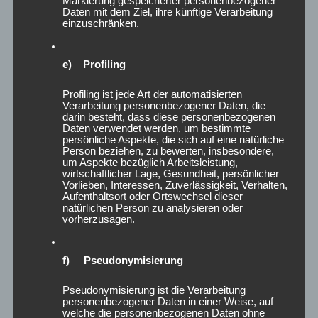
Markierung gespeicherter personenbezogener
e9*2018/858*04014*, e11*2007/46*0251*,
Daten mit dem Ziel, ihre künftige Verarbeitung
einzuschränken.
e8*2007/46*0416*, e8*2007/46*0319*,
e11*98/14*0123*, e8*2018/858*00014*,
e) Profiling
e8*2007/46*0272*, e8*2007/46*0249*,
e8*2018/858*00107*, N083, e11*2007/46*0250*,
Profiling ist jede Art der automatisierten
e8*2007/46*0320*, e11*2001/116*0291*,
Verarbeitung personenbezogener Daten, die
darin besteht, dass diese personenbezogenen
e11*2007/46*0013*, e8*2007/46*0349*,
Daten verwendet werden, um bestimmte
persönliche Aspekte, die sich auf eine natürliche
e11*95/54*0066*, e11*2001/116*0230*,
Person beziehen, zu bewerten, insbesondere,
um Aspekte bezüglich Arbeitsleistung,
e11*2007/46*0243*, e8*2007/46*0318*,
wirtschaftlicher Lage, Gesundheit, persönlicher
e8*2007/46*0355*, e11*98/14*0187*,
Vorlieben, Interessen, Zuverlässigkeit, Verhalten,
Aufenthaltsort oder Ortswechsel dieser
e11*2001/116*0326*, e8*2007/46*0317*,
natürlichen Person zu analysieren oder
vorherzusagen.
e8*2018/858*00106*, e11*2007/46*0010*,
e1*2007/46*1725*, e1*2001/116*0252*, L320,
e13*2018/858*00002*, e13*2018/858*00003*,
f) Pseudonymisierung
e1*98/14*0067*, e1*97/27*0095*, e1*98/14*0095*,
Pseudonymisierung ist die Verarbeitung
e1*2007/46*2180*, e1*2001/116*0349*,
personenbezogener Daten in einer Weise, auf
welche die personenbezogenen Daten ohne
e1*2001/116*0301*, e1*2001/116*0242*,