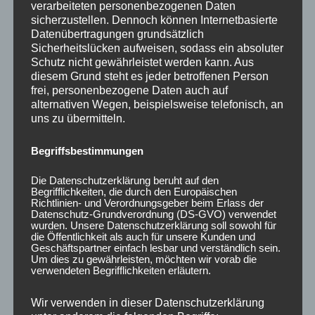
8Z, 8L, 8P, 8H, 8E, 4F, 4E, 42, 8J, 8N, D 11, GA, 8U,
verarbeiteten personenbezogenen Daten
sicherzustellen. Dennoch können Internetbasierte
F3, FZ, 3W, PT, PL, S?7?, JR, JA, JX, M?6?, DRP,
Datenübertragungen grundsätzlich
WGR, SK, SKN, 724, 140, MP4-12C, AS3A, AS23,
Sicherheitslücken aufweisen, sodass ein absoluter
Schutz nicht gewährleistet werden kann. Aus
AS23P-L, ZS1, SZS1, ZS3A, ZP2A, SEH3, EP22-L,
diesem Grund steht es jeder betroffenen Person
QB6, 5P, 5FP, K1, 3R, KM, 6J, KJ, 6L, 1P, 5F, KL, 7N, 1
frei, personenbezogene Daten auch auf
L, 1M, KN, KR, KP, NH, NY, 5J, 6Y, PJ, NU, NS, PS,
alternativen Wegen, beispielsweise telefonisch, an
uns zu übermitteln.
NW, 1U, 1Z, 5E, NX, 3U, 3T, NZ, 5L, 3H, 2K, 2KN,
7DB, 7DZ, CDV, 1F, 5Z, 1K, AU, AUV, 1J, 1KP, CD,
Begriffsbestimmungen
EBN, EB, E1, E2, ED, 16H, 16, 1KM, 1Y, 1C, 9C, 3C,
CJ, 3CC, 6R, AW, 13, C1, A1, CS, 5N, CT, 1T, 53 I,
Die Datenschutzerklärung beruht auf den
Begrifflichkeiten, die durch den Europäischen
1HX0, 1HX1, 35 I, 3B, 3BG, 3BS, 3D, 9N, 7M, 70X0A,
Richtlinien- und Verordnungsgeber beim Erlass der
70X0B, 70X1B, 70X02A, 70X02C
Datenschutz-Grundverordnung (DS-GVO) verwendet
wurden. Unsere Datenschutzerklärung soll sowohl für
Approval Number:
e1*2007/46*1892*,
die Öffentlichkeit als auch für unsere Kunden und
Geschäftspartner einfach lesbar und verständlich sein.
e1*2007/46*0414*, e1*2007/46*0607*,
Um dies zu gewährleisten, möchten wir vorab die
verwendeten Begrifflichkeiten erläutern.
e1*2007/46*2060*, e1*2007/46*2144*,
e1*98/14*0013*, e1*2001/116*0051*, e1*98/14*0051*,
Wir verwenden in dieser Datenschutzerklärung
e1*98/14*0005*, F619, F619/1, D403, F889/1, E399,