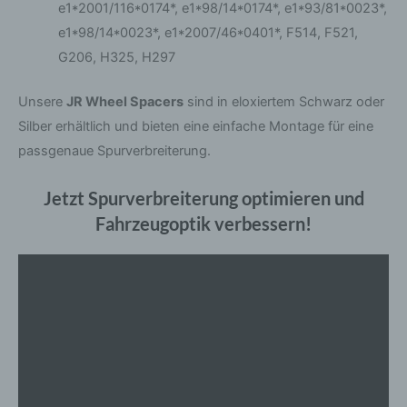
e1*2001/116*0174*, e1*98/14*0174*, e1*93/81*0023*,
Mitgliedstaaten vorgesehen werden.
e1*98/14*0023*, e1*2007/46*0401*, F514, F521,
G206, H325, H297
h) Auftragsverarbeiter
Unsere
JR Wheel Spacers
sind in eloxiertem Schwarz oder
Auftragsverarbeiter ist eine natürliche oder
juristische Person, Behörde, Einrichtung oder
Silber erhältlich und bieten eine einfache Montage für eine
andere Stelle, die personenbezogene Daten im
Auftrag des Verantwortlichen verarbeitet.
passgenaue Spurverbreiterung.
Jetzt Spurverbreiterung optimieren und
i) Empfänger
Fahrzeugoptik verbessern!
Empfänger ist eine natürliche oder juristische
Person, Behörde, Einrichtung oder andere Stelle,
der personenbezogene Daten offengelegt
werden, unabhängig davon, ob es sich bei ihr
um einen Dritten handelt oder nicht. Behörden,
die im Rahmen eines bestimmten
Untersuchungsauftrags nach dem Unionsrecht
oder dem Recht der Mitgliedstaaten
möglicherweise personenbezogene Daten
erhalten, gelten jedoch nicht als Empfänger.