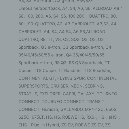
A3, S3, A3 e-tron, A3 g-tron, A3-/S3-
Limousine/Sportback, A4, S4, A6, S6, ALLROAD, A8 /
S8, 100, 200, A6, S4, S6, 100,200, -QUATTRO, 80,
80-, 90-QUATTRO, A2, A3 CABRIOLET, A3,S3, A4
CABRIOLET, A4, S4, A4,S4, A6,S6,ALLROAD
QUATTRO, R8, TT, V8, Q2, SQ2, Q3, Q3, Q3
Sportback, Q3 e-tron, Q3 Sportback e-tron, Q4
35/40/45/50/55 e-tron, Q4 35/40/45/50/55
Sportback e-tron, RS Q3, RS Q3 Sportback, TT
Coupe, TTS Coupe, TT Roadster, TTS Roadster,
CONTINENTAL GT, FLYING SPUR, CONTINENTAL
SUPERSPORTS, CRUISER, NEON, SEBRING,
STRATUS, EXPLORER, CAPRI, GALAXY, TOURNEO
CONNECT, TOURNEO CONNECT, TRANSIT
CONNECT, Huracan, GALLARDO, MP4-12C, 650S,
625C, 675LT, HS, HS, ROEWE HS, RX6-, HS-, eHS-,
EHS – Plug-in Hybrid, ZS EV, ROEWE ZS EV, ZS,