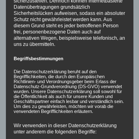
sicherzustellen. Dennoch können Internetbasierte
e6*2001/116*0097*, e6*2001/116*0121*,
Datenübertragungen grundsätzlich
e6*2001/116*0122*, e6*2018/858*00064*,
Sicherheitslücken aufweisen, sodass ein absoluter
Schutz nicht gewährleistet werden kann. Aus
e11*2001/116*0271*, e11*2007/46*3633*,
diesem Grund steht es jeder betroffenen Person
e11*2001/116*0255*, e11*2001/116*0256*,
frei, personenbezogene Daten auch auf
e6*2018/858*00267*, e6*2007/46*0265*,
alternativen Wegen, beispielsweise telefonisch, an
uns zu übermitteln.
e11*2007/46*0100*, e6*2018/858*00269*,
e11*98/14*0106*, e11*98/14*0165*,
Begriffsbestimmungen
e6*2001/116*0115*, e11*98/14*0173*,
e11*98/14*0175*, e11*2001/116*0198*,
Die Datenschutzerklärung beruht auf den
Begrifflichkeiten, die durch den Europäischen
e11*2001/116*0297*, e11*2001/116*0306*,
Richtlinien- und Verordnungsgeber beim Erlass der
Datenschutz-Grundverordnung (DS-GVO) verwendet
e6*95/54*0044*, e11*98/14*0190*,
wurden. Unsere Datenschutzerklärung soll sowohl für
e11*2001/116*0234*, e11*2001/116*0301*,
die Öffentlichkeit als auch für unsere Kunden und
Geschäftspartner einfach lesbar und verständlich sein.
e11*2001/116*0302*, e6*2007/46*0425*,
Um dies zu gewährleisten, möchten wir vorab die
verwendeten Begrifflichkeiten erläutern.
e6*2001/116*0099*, e6*2001/116*0100*,
e6*98/14*0063*, e6*98/14*0068*, e6*95/54*0052*,
Wir verwenden in dieser Datenschutzerklärung
F741, e6*95/54*0038*, e6*98/14*0065*,
unter anderem die folgenden Begriffe:
e6*93/81*0002*, e6*98/14*0081*, e6*98/14*0082*,