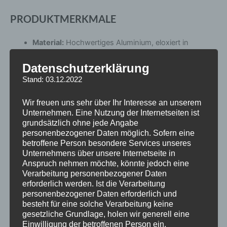
PRODUKTMERKMALE
Material:
Hochwertiges Aluminium, eloxiert in
Schwarz oder Silber
Datenschutzerklärung
Breite pro Seite:
5 mm
Stand: 03.12.2022
Gesamtbreite pro Achse:
10 mm
TÜV-geprüft:
Ja
Wir freuen uns sehr über Ihr Interesse an unserem
Unternehmen. Eine Nutzung der Internetseiten ist
PASSEND FÜR
grundsätzlich ohne jede Angabe
personenbezogener Daten möglich. Sofern eine
betroffene Person besondere Services unseres
Marke:
BYD, HONDA, ROVER, Tesla Inc.
Unternehmens über unsere Internetseite in
Modelle:
nan, SEAL U, SEAL U DM-i, HAN, SEAL,
Anspruch nehmen möchte, könnte jedoch eine
Verarbeitung personenbezogener Daten
TANG, TANG EV, ACCORD COUPE, ACCORD SEDAN,
erforderlich werden. Ist die Verarbeitung
ACCORD TOURER, CIVIC, CIVIC 4DR HYBRID, CIVIC
personenbezogener Daten erforderlich und
4DR, CIVIC 5DR, CIVIC 5DR, CIVIC TOURER, CR-V,
besteht für eine solche Verarbeitung keine
gesetzliche Grundlage, holen wir generell eine
CR-Z, e:Ny1, ACCORD, CIVIC 3DR, Honda e, FR-V,
Einwilligung der betroffenen Person ein.