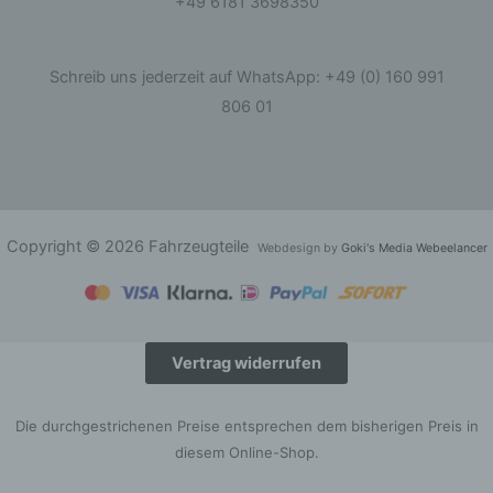
+49 6181 3698350
Dritter ist eine natürliche oder juristische Person,
Behörde, Einrichtung oder andere Stelle außer
der betroffenen Person, dem Verantwortlichen,
Schreib uns jederzeit auf WhatsApp: +49 (0) 160 991
dem Auftragsverarbeiter und den Personen, die
unter der unmittelbaren Verantwortung des
806 01
Verantwortlichen oder des Auftragsverarbeiters
befugt sind, die personenbezogenen Daten zu
verarbeiten.
k) Einwilligung
Copyright © 2026 Fahrzeugteile
Webdesign by
Goki's Media Webeelancer
Einwilligung ist jede von der betroffenen Person
freiwillig für den bestimmten Fall in informierter
Weise und unmissverständlich abgegebene
Willensbekundung in Form einer Erklärung oder
einer sonstigen eindeutigen bestätigenden
Handlung, mit der die betroffene Person zu
Vertrag widerrufen
verstehen gibt, dass sie mit der Verarbeitung der
sie betreffenden personenbezogenen Daten
einverstanden ist.
Die durchgestrichenen Preise entsprechen dem bisherigen Preis in
diesem Online-Shop.