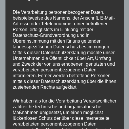
HR-V, INTEGRA TYPE R, NSX, PRELUDE, S2000,
SHUTTLE, STREAM, LEGEND, ZR-V, FREELANDER,
Die Verarbeitung personenbezogener Daten,
MODEL S, Tesla Model 3, -Model 3 Highland, -Model
beispielsweise des Namens, der Anschrift, E-Mail-
Adresse oder Telefonnummer einer betroffenen
3 Highland Performance, Tesla Model S, Tesla Model
Person, erfolgt stets im Einklang mit der
X, Tesla Model Y
Datenschutz-Grundverordnung und in
Typ:
BYD VB, SA3, SA3-E, HC, EK, EKE, STE, CG2,
Übereinstimmung mit den für uns geltenden
landesspezifischen Datenschutzbestimmungen.
CL7, CL9, CM1, CN2, CW2, CW3, FE, FD3, FC, FK1,
Mittels dieser Datenschutzerklärung möchte unser
FK2, RS, RW, ZF1, RSA, CH1, CL3, CU3, EP1, EP3,
Unternehmen die Öffentlichkeit über Art, Umfang
EV1, FN1, FN2, RD1, RD8, RD9, RE5, RE6, ZC, BE1,
und Zweck der von uns erhobenen, genutzten und
verarbeiteten personenbezogenen Daten
BE3, GH2, GH4, DC2, NA1, BB8, AP1, RA1, RN1, RN3,
informieren. Ferner werden betroffene Personen
RU, RV, KB1, RZ, LN, 004, 003, 002, 005
mittels dieser Datenschutzerklärung über die ihnen
Approval Number:
e9*2018/858*11315*,
zustehenden Rechte aufgeklärt.
e9*2018/858*11535*, e9*KS18/858*11477*,
Wir haben als für die Verarbeitung Verantwortlicher
e9*KS18/858*11304*, e13*KS18/858*00023*,
zahlreiche technische und organisatorische
e13*2018/858*00639*, e9*KS18/858*11108*,
Maßnahmen umgesetzt, um einen möglichst
e6*95/54*0049*, e6*2001/116*0091*,
lückenlosen Schutz der über diese Internetseite
verarbeiteten personenbezogenen Daten
e6*2001/116*0092*, e6*2001/116*0093*,