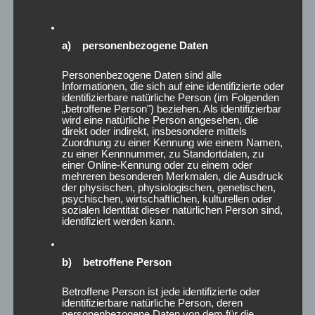
e6*2007/46*0158*, e6*2018/858*00063*,
e6*2001/116*0107*, e6*2018/858*00266*,
a) personenbezogene Daten
e11*96/79*0082*, e4*2018/858*00086*,
e4*2007/46*1293*, e4*2007/46*0667*,
Personenbezogene Daten sind alle
Informationen, die sich auf eine identifizierte oder
e4*2018/858*00135*
identifizierbare natürliche Person (im Folgenden
„betroffene Person") beziehen. Als identifizierbar
wird eine natürliche Person angesehen, die
Unsere
JR Wheel Spacers
sind in eloxiertem Schwarz oder
direkt oder indirekt, insbesondere mittels
Zuordnung zu einer Kennung wie einem Namen,
Silber erhältlich und bieten eine einfache Montage für eine
zu einer Kennnummer, zu Standortdaten, zu
einer Online-Kennung oder zu einem oder
passgenaue Spurverbreiterung.
mehreren besonderen Merkmalen, die Ausdruck
der physischen, physiologischen, genetischen,
psychischen, wirtschaftlichen, kulturellen oder
Jetzt Spurverbreiterung optimieren und
sozialen Identität dieser natürlichen Person sind,
Fahrzeugoptik verbessern!
identifiziert werden kann.
b) betroffene Person
Betroffene Person ist jede identifizierte oder
identifizierbare natürliche Person, deren
personenbezogene Daten von dem für die