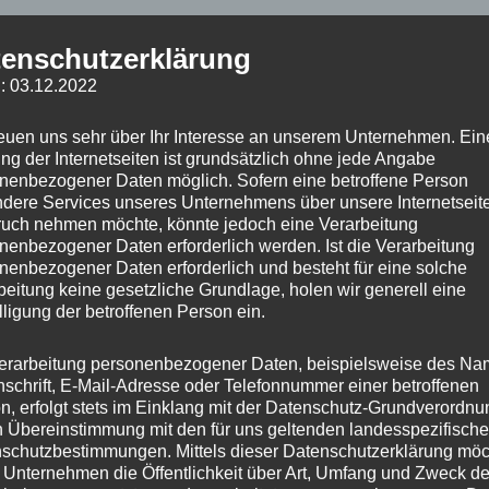
enschutzerklärung
bung
Zusätzliche Informationen
Produktsicherheit
: 03.12.2022
icher Weihnachtsbaum 150cm – Schwarz
reuen uns sehr über Ihr Interesse an unserem Unternehmen. Ein
ng der Internetseiten ist grundsätzlich ohne jede Angabe
nstliche Weihnachtsbaum in der Farbe Schwarz bietet ein e
nenbezogener Daten möglich. Sofern eine betroffene Person
l für Wohnräume, Büros oder gewerbliche Dekorationen. Mit
dere Services unseres Unternehmens über unsere Internetseite
uch nehmen möchte, könnte jedoch eine Verarbeitung
ung sorgt er für eine langlebige und hochwertige Weihnach
nenbezogener Daten erforderlich werden. Ist die Verarbeitung
nenbezogener Daten erforderlich und besteht für eine solche
ile
beitung keine gesetzliche Grundlage, holen wir generell eine
lligung der betroffenen Person ein.
e: 150cm – perfekt für verschiedene Einsatzbereiche
erarbeitung personenbezogener Daten, beispielsweise des Na
be: Schwarz – dekorativ und modern
nschrift, E-Mail-Adresse oder Telefonnummer einer betroffenen
n, erfolgt stets im Einklang mit der Datenschutz-Grundverordnu
lusive stabilem Metallständer
n Übereinstimmung mit den für uns geltenden landesspezifisch
 dichte Zweigspitzen
schutzbestimmungen. Mittels dieser Datenschutzerklärung mö
 Unternehmen die Öffentlichkeit über Art, Umfang und Zweck de
glebig, formstabil und wiederverwendbar