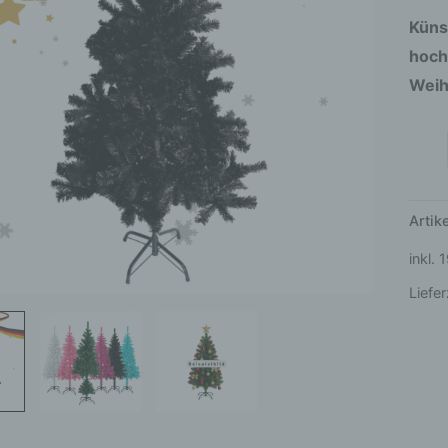
Metal
Küns
Stän
hoch
Men
Weih
Arti
inkl.
Liefer