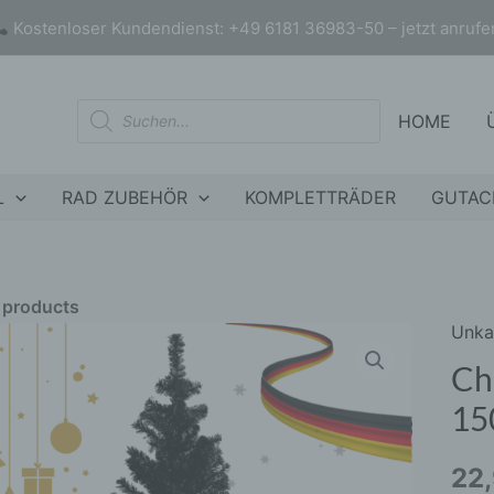
Kostenloser Kundendienst: +49 6181 36983-50 – jetzt anrufe
Products
HOME
search
L
RAD ZUBEHÖR
KOMPLETTRÄDER
GUTAC
r products
Unka
Chri
nly products on sale
In stock only
künst
Ch
Schw
15
150
inkl.
22