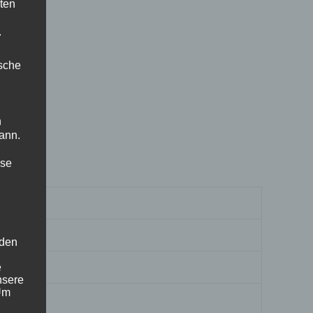
ten
.
ische
n
ann.
ise
z
 den
e
nsere
 Um
tänder