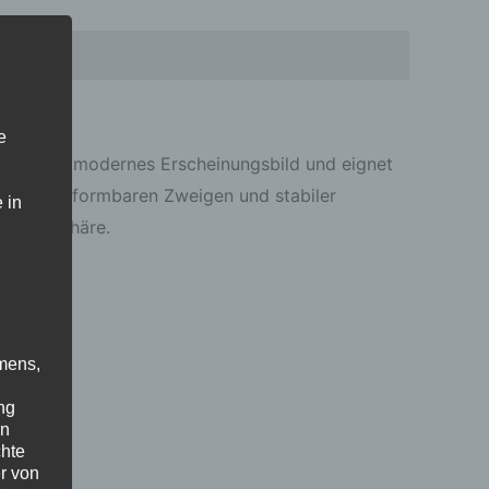
Rezensionen (0)
e
legantes, modernes Erscheinungsbild und eignet
 dichten, formbaren Zweigen und stabiler
 in
tsatmosphäre.
mens,
ng
en
chte
r von