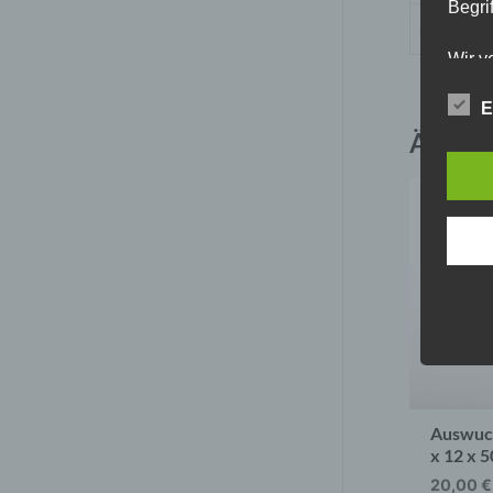
Begrif
SKU
Wir v
folge
E
Ähnlic
Auswuch
x 12 x 
20,00
€