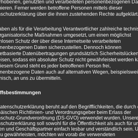
rhobenen, genutzten und verarbeiteten personenbezogenen Da
mieren. Ferner werden betroffene Personen mittels dieser
in weiteren Größen erhältlich
schutzerklärung über die ihnen zustehenden Rechte aufgeklärt
aben als für die Verarbeitung Verantwortlicher zahlreiche techn
cm
rganisatorische Maßnahmen umgesetzt, um einen möglichst
nlosen Schutz der über diese Internetseite verarbeiteten
0cm
nenbezogenen Daten sicherzustellen. Dennoch können
0cm
netbasierte Datenübertragungen grundsätzlich Sicherheitslücke
isen, sodass ein absoluter Schutz nicht gewährleistet werden k
iesem Grund steht es jeder betroffenen Person frei,
ische Daten
nenbezogene Daten auch auf alternativen Wegen, beispielswe
onisch, an uns zu übermitteln.
150cm
iffsbestimmungen
Schwar
atenschutzerklärung beruht auf den Begrifflichkeiten, die durch
äischen Richtlinien- und Verordnungsgeber beim Erlass der
itzen
330
schutz-Grundverordnung (DS-GVO) verwendet wurden. Unser
schutzerklärung soll sowohl für die Öffentlichkeit als auch für u
n und Geschäftspartner einfach lesbar und verständlich sein.
Metalls
zu gewährleisten, möchten wir vorab die verwendeten