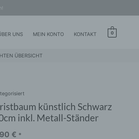
n!
0
ÜBER UNS
MEIN KONTO
KONTAKT
HTEN ÜBERSICHT
tegorisiert
stbaum
lich
ristbaum künstlich Schwarz
arz
0cm inkl. Metall-Ständer
cm
,90
€
*