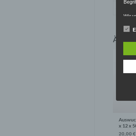
Begrif
SKU
Wir v
folge
E
Ähnlic
Auswuch
x 12 x
20,00
€