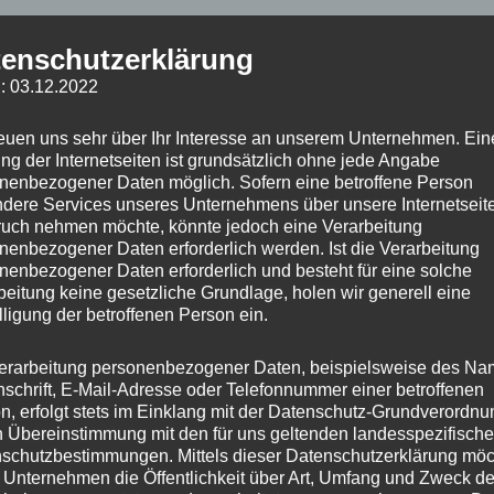
enschutzerklärung
bung
Zusätzliche Informationen
Produktsicherheit
: 03.12.2022
icher Weihnachtsbaum 60cm – Weiss
reuen uns sehr über Ihr Interesse an unserem Unternehmen. Ein
ng der Internetseiten ist grundsätzlich ohne jede Angabe
nstliche Weihnachtsbaum in der Farbe Weiss bietet ein eleg
nenbezogener Daten möglich. Sofern eine betroffene Person
 Wohnräume, Büros oder gewerbliche Dekorationen. Mit dich
dere Services unseres Unternehmens über unsere Internetseite
uch nehmen möchte, könnte jedoch eine Verarbeitung
für eine langlebige und hochwertige Weihnachtsatmosphäre.
nenbezogener Daten erforderlich werden. Ist die Verarbeitung
nenbezogener Daten erforderlich und besteht für eine solche
ile
beitung keine gesetzliche Grundlage, holen wir generell eine
lligung der betroffenen Person ein.
e: 60cm – perfekt für verschiedene Einsatzbereiche
erarbeitung personenbezogener Daten, beispielsweise des Na
be: Weiss – dekorativ und modern
nschrift, E-Mail-Adresse oder Telefonnummer einer betroffenen
n, erfolgt stets im Einklang mit der Datenschutz-Grundverordnu
lusive stabilem Kunststoffständer
n Übereinstimmung mit den für uns geltenden landesspezifisch
dichte Zweigspitzen
schutzbestimmungen. Mittels dieser Datenschutzerklärung mö
 Unternehmen die Öffentlichkeit über Art, Umfang und Zweck de
glebig, formstabil und wiederverwendbar