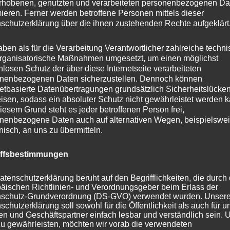
rhobenen, genutzten und verarbeiteten personenbezogenen Da
mieren. Ferner werden betroffene Personen mittels dieser
in weiteren Größen erhältlich
schutzerklärung über die ihnen zustehenden Rechte aufgeklärt
aben als für die Verarbeitung Verantwortlicher zahlreiche techn
0cm
rganisatorische Maßnahmen umgesetzt, um einen möglichst
nlosen Schutz der über diese Internetseite verarbeiteten
0cm
nenbezogenen Daten sicherzustellen. Dennoch können
0cm
netbasierte Datenübertragungen grundsätzlich Sicherheitslücke
isen, sodass ein absoluter Schutz nicht gewährleistet werden k
iesem Grund steht es jeder betroffenen Person frei,
ische Daten
nenbezogene Daten auch auf alternativen Wegen, beispielswe
onisch, an uns zu übermitteln.
60cm
iffsbestimmungen
Weiss
atenschutzerklärung beruht auf den Begrifflichkeiten, die durch
äischen Richtlinien- und Verordnungsgeber beim Erlass der
itzen
65
schutz-Grundverordnung (DS-GVO) verwendet wurden. Unser
schutzerklärung soll sowohl für die Öffentlichkeit als auch für u
n und Geschäftspartner einfach lesbar und verständlich sein.
Kunststoffstän
zu gewährleisten, möchten wir vorab die verwendeten