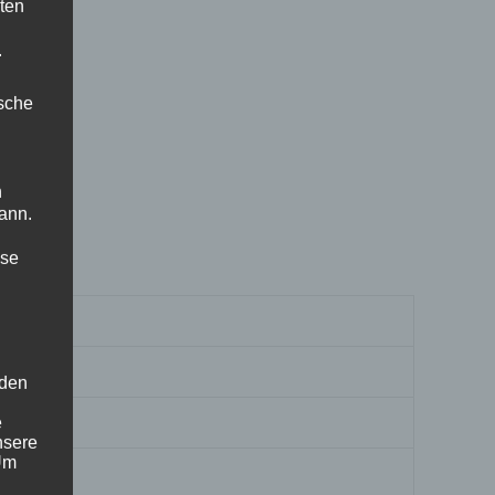
ten
.
ische
n
ann.
ise
 den
e
nsere
 Um
der