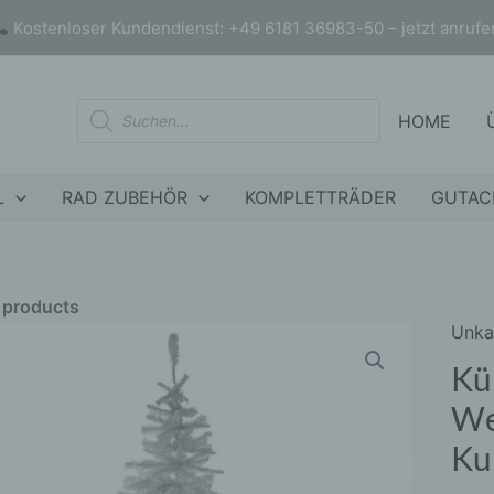
Kostenloser Kundendienst: +49 6181 36983-50 – jetzt anrufe
Products
HOME
search
L
RAD ZUBEHÖR
KOMPLETTRÄDER
GUTAC
r products
Unka
Künst
nly products on sale
In stock only
Weih
Kü
Weis
We
60c
Ku
inkl.