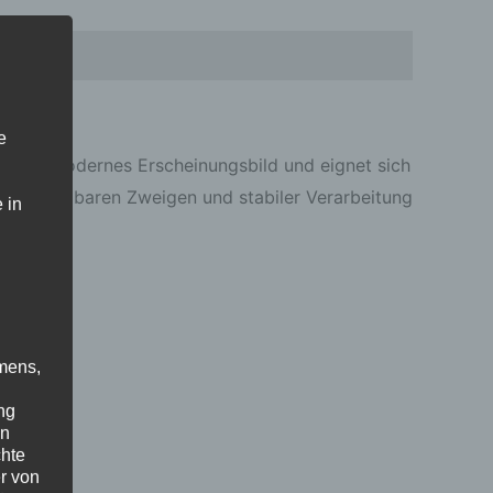
Rezensionen (0)
e
antes, modernes Erscheinungsbild und eignet sich
ten, formbaren Zweigen und stabiler Verarbeitung
 in
mens,
ng
en
chte
r von