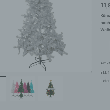
Kunst
11
Men
Küns
hoch
Weih
Arti
inkl.
Liefer