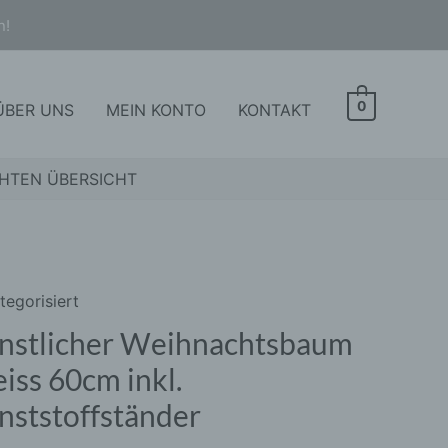
n!
0
ÜBER UNS
MEIN KONTO
KONTAKT
HTEN ÜBERSICHT
tegorisiert
licher
nachtsbaum
nstlicher Weihnachtsbaum
s
iss 60cm inkl.
m
nststoffständer