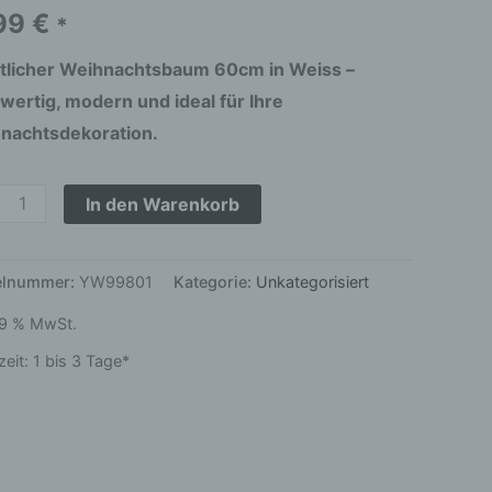
stoffständer
,99
€
*
ge
tlicher Weihnachtsbaum 60cm in Weiss –
wertig, modern und ideal für Ihre
nachtsdekoration.
In den Warenkorb
kelnummer:
YW99801
Kategorie:
Unkategorisiert
 19 % MwSt.
zeit:
1 bis 3 Tage*