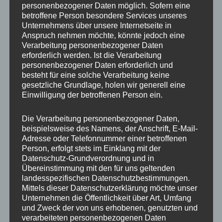
personenbezogener Daten möglich. Sofern eine
ET
38
betroffene Person besondere Services unseres
Unternehmens über unsere Internetseite in
Fertigung
Flow Forming
Anspruch nehmen möchte, könnte jedoch eine
Verarbeitung personenbezogener Daten
Hersteller
CONCAVER WHEELS
erforderlich werden. Ist die Verarbeitung
personenbezogener Daten erforderlich und
Lochkreis
5×108
besteht für eine solche Verarbeitung keine
gesetzliche Grundlage, holen wir generell eine
Hinweis
Einwilligung der betroffenen Person ein.
Lochzahl
5
Die Verarbeitung personenbezogener Daten,
beispielsweise des Namens, der Anschrift, E-Mail-
Mittellochbohrung
72,6 mm
Adresse oder Telefonnummer einer betroffenen
Person, erfolgt stets im Einklang mit der
Nabenbohrung
72.6
Datenschutz-Grundverordnung und in
Übereinstimmung mit den für uns geltenden
PCD
108 mm
landesspezifischen Datenschutzbestimmungen.
Mittels dieser Datenschutzerklärung möchte unser
Traglast
725
Unternehmen die Öffentlichkeit über Art, Umfang
und Zweck der von uns erhobenen, genutzten und
verarbeiteten personenbezogenen Daten