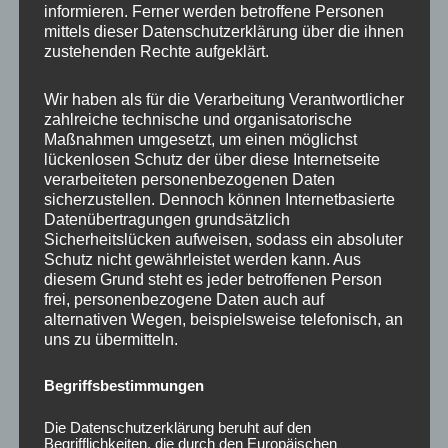
informieren. Ferner werden betroffene Personen
Ähnliche Produkte
mittels dieser Datenschutzerklärung über die ihnen
zustehenden Rechte aufgeklärt.
Wir haben als für die Verarbeitung Verantwortlicher
zahlreiche technische und organisatorische
Maßnahmen umgesetzt, um einen möglichst
lückenlosen Schutz der über diese Internetseite
verarbeiteten personenbezogenen Daten
sicherzustellen. Dennoch können Internetbasierte
Datenübertragungen grundsätzlich
Sicherheitslücken aufweisen, sodass ein absoluter
Schutz nicht gewährleistet werden kann. Aus
CONCAVER CVR1
CONCAVER CVR1
diesem Grund steht es jeder betroffenen Person
19×8,5 ET35 5×120
19×8 ET40 5×112
frei, personenbezogene Daten auch auf
Carbon Graphite
Platinum Black
alternativen Wegen, beispielsweise telefonisch, an
uns zu übermitteln.
450,00
€
425,00
€
*
*
Bewertet
Bewertet
Begriffsbestimmungen
mit
mit
0
0
von
von
Die Datenschutzerklärung beruht auf den
5
5
Ursprünglicher
Aktueller
Begrifflichkeiten, die durch den Europäischen