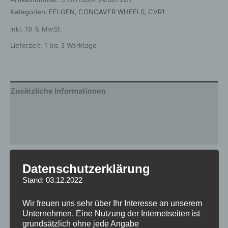
Kategorien:
FELGEN
,
CONCAVER WHEELS
,
CVR1
inkl. 19 % MwSt.
Lieferzeit:
1 bis 3 Werktage
Zusätzliche Informationen
Produktsicherheit
Rezensionen (0)
Gewicht
12,5 kg
Datenschutzerklärung
Stand: 03.12.2022
Breite
8.0
Design
CVR1
Wir freuen uns sehr über Ihr Interesse an unserem
Unternehmen. Eine Nutzung der Internetseiten ist
Durchmesser
19
grundsätzlich ohne jede Angabe