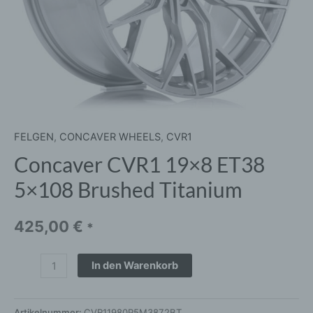
FELGEN
,
CONCAVER WHEELS
,
CVR1
Concaver CVR1 19×8 ET38
5×108 Brushed Titanium
425,00
€
*
In den Warenkorb
Artikelnummer:
CVR11980P5M3872BT