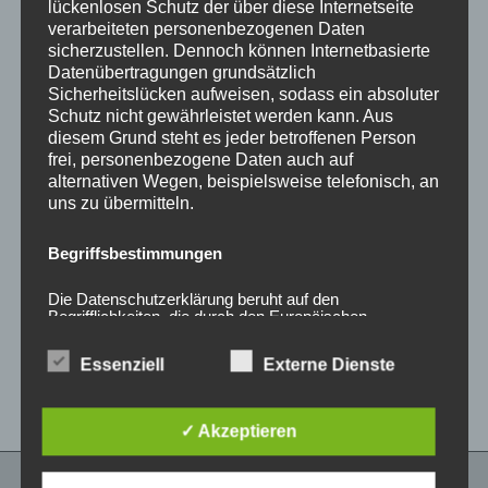
lückenlosen Schutz der über diese Internetseite
verarbeiteten personenbezogenen Daten
sicherzustellen. Dennoch können Internetbasierte
Datenübertragungen grundsätzlich
Nabendeckel JR
Sicherheitslücken aufweisen, sodass ein absoluter
WHEELS JRX1 & JRX2
Schutz nicht gewährleistet werden kann. Aus
5H Mattschwarz
diesem Grund steht es jeder betroffenen Person
15,00
€
*
frei, personenbezogene Daten auch auf
alternativen Wegen, beispielsweise telefonisch, an
Bewertet
uns zu übermitteln.
GTP Nabendeckel
mit
0
(Wabenkranz + ZV-
von
Mutter) Grau (Gun
5
Begriffsbestimmungen
metal)
30,00
€
*
Die Datenschutzerklärung beruht auf den
Begrifflichkeiten, die durch den Europäischen
Richtlinien- und Verordnungsgeber beim Erlass der
Bewertet
mit
Datenschutz-Grundverordnung (DS-GVO) verwendet
0
Essenziell
Externe Dienste
wurden. Unsere Datenschutzerklärung soll sowohl für
von
die Öffentlichkeit als auch für unsere Kunden und
5
Geschäftspartner einfach lesbar und verständlich sein.
Um dies zu gewährleisten, möchten wir vorab die
✓ Akzeptieren
verwendeten Begrifflichkeiten erläutern.