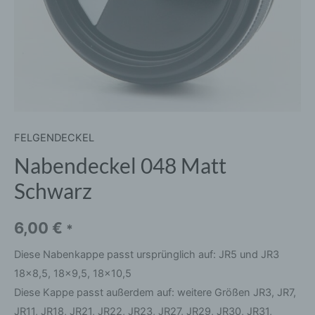
FELGENDECKEL
Nabendeckel 048 Matt
Schwarz
6,00
€
*
Diese Nabenkappe passt ursprünglich auf: JR5 und JR3
18×8,5, 18×9,5, 18×10,5
Diese Kappe passt außerdem auf: weitere Größen JR3, JR7,
JR11, JR18, JR21, JR22, JR23, JR27, JR29, JR30, JR31,