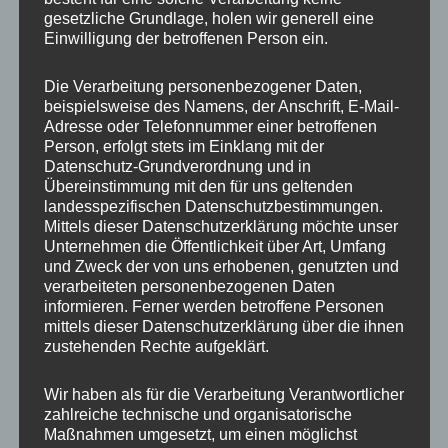
gesetzliche Grundlage, holen wir generell eine
Einwilligung der betroffenen Person ein.
Ähnliche Produkte
Die Verarbeitung personenbezogener Daten,
beispielsweise des Namens, der Anschrift, E-Mail-
Adresse oder Telefonnummer einer betroffenen
Person, erfolgt stets im Einklang mit der
Datenschutz-Grundverordnung und in
Übereinstimmung mit den für uns geltenden
landesspezifischen Datenschutzbestimmungen.
Mittels dieser Datenschutzerklärung möchte unser
Unternehmen die Öffentlichkeit über Art, Umfang
und Zweck der von uns erhobenen, genutzten und
verarbeiteten personenbezogenen Daten
GTP Emblem Silber
GTP ZV-Mutter
informieren. Ferner werden betroffene Personen
Logo Schwarz
Kunststoff Schwarz
mittels dieser Datenschutzerklärung über die ihnen
10,00
€
25,00
€
*
*
zustehenden Rechte aufgeklärt.
Bewertet
Bewertet
mit
mit
Wir haben als für die Verarbeitung Verantwortlicher
0
0
von
von
zahlreiche technische und organisatorische
5
5
Maßnahmen umgesetzt, um einen möglichst