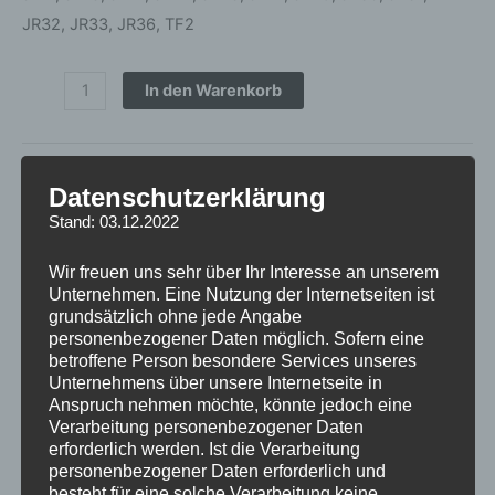
JR32, JR33, JR36, TF2
In den Warenkorb
Artikelnummer:
CAP-048BK
Kategorie:
FELGENDECKEL
Datenschutzerklärung
inkl. 19 % MwSt.
zzgl.
Versandkosten
Stand: 03.12.2022
Lieferzeit:
1 bis 3 Tage*
Wir freuen uns sehr über Ihr Interesse an unserem
Unternehmen. Eine Nutzung der Internetseiten ist
grundsätzlich ohne jede Angabe
Zusätzliche Informationen
personenbezogener Daten möglich. Sofern eine
betroffene Person besondere Services unseres
Rezensionen (0)
Unternehmens über unsere Internetseite in
Anspruch nehmen möchte, könnte jedoch eine
Verarbeitung personenbezogener Daten
Gewicht
0,15 kg
erforderlich werden. Ist die Verarbeitung
personenbezogener Daten erforderlich und
besteht für eine solche Verarbeitung keine