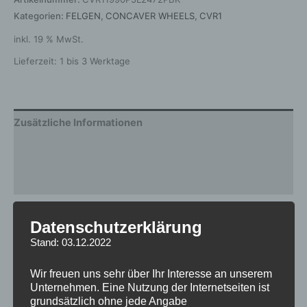
Kategorien:
FELGEN
,
CONCAVER WHEELS
,
CVR1
inkl. 19 % MwSt.
Lieferzeit:
1 bis 3 Werktage
Zusätzliche Informationen
Produktsicherheit
Rezensionen (0)
Gewicht
12,5 kg
Datenschutzerklärung
Stand: 03.12.2022
Breite
9.0
Design
CVR1
Wir freuen uns sehr über Ihr Interesse an unserem
Unternehmen. Eine Nutzung der Internetseiten ist
Durchmesser
19
grundsätzlich ohne jede Angabe