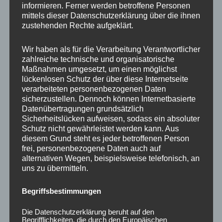
informieren. Ferner werden betroffene Personen
Ähnliche Produkte
mittels dieser Datenschutzerklärung über die ihnen
zustehenden Rechte aufgeklärt.
Wir haben als für die Verarbeitung Verantwortlicher
zahlreiche technische und organisatorische
Maßnahmen umgesetzt, um einen möglichst
lückenlosen Schutz der über diese Internetseite
verarbeiteten personenbezogenen Daten
sicherzustellen. Dennoch können Internetbasierte
Datenübertragungen grundsätzlich
Sicherheitslücken aufweisen, sodass ein absoluter
Schutz nicht gewährleistet werden kann. Aus
CONCAVER CVR1
CONCAVER CVR1
diesem Grund steht es jeder betroffenen Person
19×8,5 ET45 5×108
19×8,5 ET40 5×112
frei, personenbezogene Daten auch auf
Brushed Bronze
Carbon Graphite
alternativen Wegen, beispielsweise telefonisch, an
uns zu übermitteln.
450,00
€
450,00
€
*
*
Bewertet
Bewertet
Begriffsbestimmungen
mit
mit
0
0
von
von
Die Datenschutzerklärung beruht auf den
5
5
Begrifflichkeiten, die durch den Europäischen