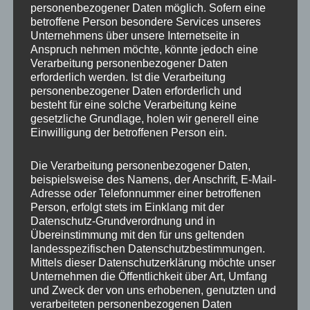
personenbezogener Daten möglich. Sofern eine
ET
24
betroffene Person besondere Services unseres
Unternehmens über unsere Internetseite in
Fertigung
Flow Forming
Anspruch nehmen möchte, könnte jedoch eine
Verarbeitung personenbezogener Daten
Hersteller
CONCAVER WHEELS
erforderlich werden. Ist die Verarbeitung
personenbezogener Daten erforderlich und
Lochkreis
5×112
besteht für eine solche Verarbeitung keine
gesetzliche Grundlage, holen wir generell eine
Hinweis
Einwilligung der betroffenen Person ein.
Lochzahl
5
Die Verarbeitung personenbezogener Daten,
beispielsweise des Namens, der Anschrift, E-Mail-
Mittellochbohrung
72,6 mm
Adresse oder Telefonnummer einer betroffenen
Person, erfolgt stets im Einklang mit der
Nabenbohrung
72.6
Datenschutz-Grundverordnung und in
Übereinstimmung mit den für uns geltenden
PCD
112 mm
landesspezifischen Datenschutzbestimmungen.
Mittels dieser Datenschutzerklärung möchte unser
Traglast
725
Unternehmen die Öffentlichkeit über Art, Umfang
und Zweck der von uns erhobenen, genutzten und
verarbeiteten personenbezogenen Daten