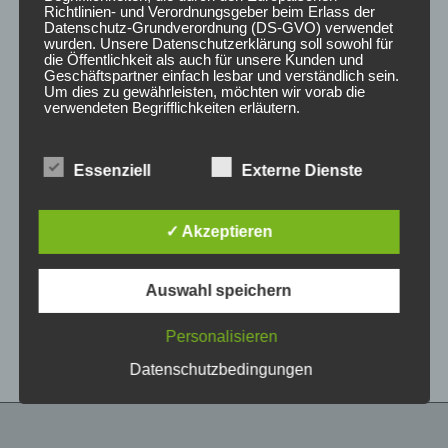
Richtlinien- und Verordnungsgeber beim Erlass der
Datenschutz-Grundverordnung (DS-GVO) verwendet
wurden. Unsere Datenschutzerklärung soll sowohl für
die Öffentlichkeit als auch für unsere Kunden und
Geschäftspartner einfach lesbar und verständlich sein.
Um dies zu gewährleisten, möchten wir vorab die
verwendeten Begrifflichkeiten erläutern.
Wir verwenden in dieser Datenschutzerklärung
Essenziell
Externe Dienste
unter anderem die folgenden Begriffe:
CONCAVER CVR1
CONCAVER CVR1
19×8 ET40 5×112
19×8,5 ET45 5×112
Carbon Graphite
Brushed Bronze
✓ Akzeptieren
425,00
€
450,00
€
*
*
a) personenbezogene Daten
Auswahl speichern
Bewertet
Bewertet
Personenbezogene Daten sind alle
mit
mit
Informationen, die sich auf eine identifizierte oder
0
0
von
von
identifizierbare natürliche Person (im Folgenden
Personalisieren
5
5
„betroffene Person") beziehen. Als identifizierbar
wird eine natürliche Person angesehen, die
Datenschutzbedingungen
direkt oder indirekt, insbesondere mittels
Zuordnung zu einer Kennung wie einem Namen,
zu einer Kennnummer, zu Standortdaten, zu
einer Online-Kennung oder zu einem oder
mehreren besonderen Merkmalen, die Ausdruck