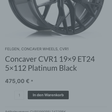
FELGEN
,
CONCAVER WHEELS
,
CVR1
Concaver CVR1 19×9 ET24
5×112 Platinum Black
475,00
€
*
In den Warenkorb
Artikelnummer:
CVR11990P5L2472PBK