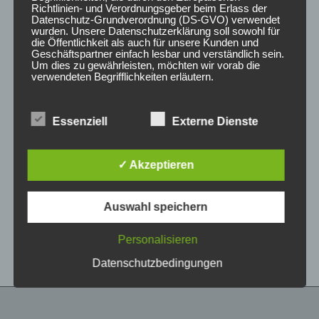
Richtlinien- und Verordnungsgeber beim Erlass der
Datenschutz-Grundverordnung (DS-GVO) verwendet
wurden. Unsere Datenschutzerklärung soll sowohl für
die Öffentlichkeit als auch für unsere Kunden und
Geschäftspartner einfach lesbar und verständlich sein.
Um dies zu gewährleisten, möchten wir vorab die
verwendeten Begrifflichkeiten erläutern.
Wir verwenden in dieser Datenschutzerklärung
Essenziell
Externe Dienste
unter anderem die folgenden Begriffe:
CONCAVER CVR1
CONCAVER CVR1
19×8,5 ET40 5×112
19×8 ET40 5×112
Carbon Graphite
Double Tinted Black
✓ Akzeptieren
450,00
€
425,00
€
*
*
a) personenbezogene Daten
Auswahl speichern
Bewertet
Bewertet
Personenbezogene Daten sind alle
mit
mit
Informationen, die sich auf eine identifizierte oder
0
0
von
von
identifizierbare natürliche Person (im Folgenden
Personalisieren
5
5
„betroffene Person") beziehen. Als identifizierbar
wird eine natürliche Person angesehen, die
Datenschutzbedingungen
direkt oder indirekt, insbesondere mittels
Zuordnung zu einer Kennung wie einem Namen,
zu einer Kennnummer, zu Standortdaten, zu
einer Online-Kennung oder zu einem oder
mehreren besonderen Merkmalen, die Ausdruck