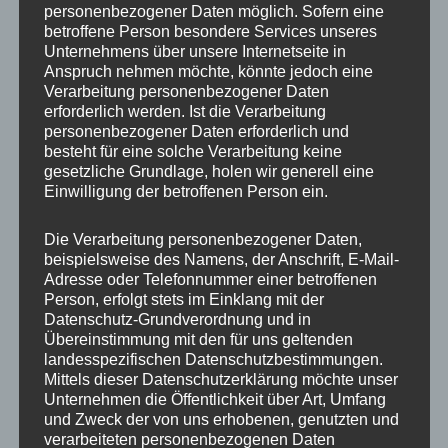
personenbezogener Daten möglich. Sofern eine
ET
35
betroffene Person besondere Services unseres
Unternehmens über unsere Internetseite in
Fertigung
Flow Forming
Anspruch nehmen möchte, könnte jedoch eine
Verarbeitung personenbezogener Daten
Hersteller
CONCAVER WHEELS
erforderlich werden. Ist die Verarbeitung
personenbezogener Daten erforderlich und
Lochkreis
5×120
besteht für eine solche Verarbeitung keine
gesetzliche Grundlage, holen wir generell eine
Hinweis
Einwilligung der betroffenen Person ein.
Lochzahl
5
Die Verarbeitung personenbezogener Daten,
beispielsweise des Namens, der Anschrift, E-Mail-
Mittellochbohrung
72,6 mm
Adresse oder Telefonnummer einer betroffenen
Person, erfolgt stets im Einklang mit der
Nabenbohrung
72.6
Datenschutz-Grundverordnung und in
Übereinstimmung mit den für uns geltenden
PCD
120 mm
landesspezifischen Datenschutzbestimmungen.
Mittels dieser Datenschutzerklärung möchte unser
Traglast
760
Unternehmen die Öffentlichkeit über Art, Umfang
und Zweck der von uns erhobenen, genutzten und
verarbeiteten personenbezogenen Daten