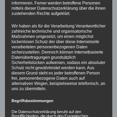
informieren. Ferner werden betroffene Personen
Ähnliche Produkte
mittels dieser Datenschutzerklärung über die ihnen
zustehenden Rechte aufgeklärt.
Ursprünglicher
Aktueller
Preis
Preis
Sale!
Sale!
Wir haben als für die Verarbeitung Verantwortlicher
war:
ist:
zahlreiche technische und organisatorische
450,00 €
360,00 €.
Maßnahmen umgesetzt, um einen möglichst
lückenlosen Schutz der über diese Internetseite
verarbeiteten personenbezogenen Daten
sicherzustellen. Dennoch können Internetbasierte
Datenübertragungen grundsätzlich
Sicherheitslücken aufweisen, sodass ein absoluter
Schutz nicht gewährleistet werden kann. Aus
CONCAVER CVR1
CONCAVER CVR1
diesem Grund steht es jeder betroffenen Person
19×8,5 ET45 5×108
19×8,5 ET45 5×112
frei, personenbezogene Daten auch auf
Carbon Graphite
Carbon Graphite
alternativen Wegen, beispielsweise telefonisch, an
uns zu übermitteln.
450,00
€
450,00
€
360,00
€
*
*
Bewertet
Bewertet
Begriffsbestimmungen
mit
mit
0
0
von
von
Die Datenschutzerklärung beruht auf den
5
5
Begrifflichkeiten, die durch den Europäischen