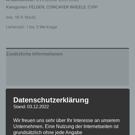
Kategorien:
FELGEN
,
CONCAVER WHEELS
,
CVR1
inkl. 19 % MwSt.
Lieferzeit:
1 bis 3 Werktage
Zusätzliche Informationen
Produktsicherheit
Rezensionen (0)
Gewicht
12,5 kg
Datenschutzerklärung
Stand: 03.12.2022
Breite
9.0
Design
CVR1
Wir freuen uns sehr über Ihr Interesse an unserem
Unternehmen. Eine Nutzung der Internetseiten ist
Durchmesser
20
grundsätzlich ohne jede Angabe