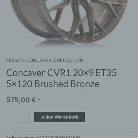
FELGEN
,
CONCAVER WHEELS
,
CVR1
Concaver CVR1 20×9 ET35
5×120 Brushed Bronze
575,00
€
*
In den Warenkorb
Artikelnummer:
CVR12090P5I3572BBZ