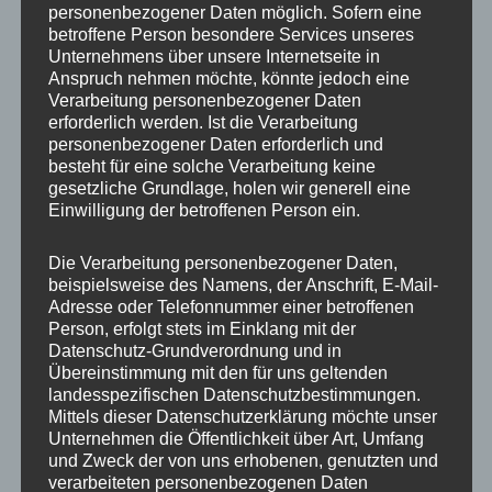
personenbezogener Daten möglich. Sofern eine
ET
35
betroffene Person besondere Services unseres
Unternehmens über unsere Internetseite in
Fertigung
Flow Forming
Anspruch nehmen möchte, könnte jedoch eine
Verarbeitung personenbezogener Daten
Hersteller
CONCAVER WHEELS
erforderlich werden. Ist die Verarbeitung
personenbezogener Daten erforderlich und
Lochkreis
5×114.3
besteht für eine solche Verarbeitung keine
gesetzliche Grundlage, holen wir generell eine
Hinweis
Einwilligung der betroffenen Person ein.
Lochzahl
5
Die Verarbeitung personenbezogener Daten,
beispielsweise des Namens, der Anschrift, E-Mail-
Mittellochbohrung
74,1 mm
Adresse oder Telefonnummer einer betroffenen
Person, erfolgt stets im Einklang mit der
Nabenbohrung
74.1
Datenschutz-Grundverordnung und in
Übereinstimmung mit den für uns geltenden
PCD
114.3 mm
landesspezifischen Datenschutzbestimmungen.
Mittels dieser Datenschutzerklärung möchte unser
Traglast
980
Unternehmen die Öffentlichkeit über Art, Umfang
und Zweck der von uns erhobenen, genutzten und
verarbeiteten personenbezogenen Daten