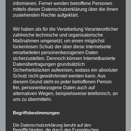
informieren. Ferner werden betroffene Personen
Ähnliche Produkte
mittels dieser Datenschutzerklärung über die ihnen
zustehenden Rechte aufgeklärt.
Wir haben als für die Verarbeitung Verantwortlicher
zahlreiche technische und organisatorische
Maßnahmen umgesetzt, um einen möglichst
lückenlosen Schutz der über diese Internetseite
verarbeiteten personenbezogenen Daten
sicherzustellen. Dennoch können Internetbasierte
Datenübertragungen grundsätzlich
Sicherheitslücken aufweisen, sodass ein absoluter
Schutz nicht gewährleistet werden kann. Aus
CONCAVER CVR1
CONCAVER CVR1
diesem Grund steht es jeder betroffenen Person
19×8,5 ET35 5×120
19×8,5 ET40 5×112
frei, personenbezogene Daten auch auf
Brushed Titanium
Platinum Black
alternativen Wegen, beispielsweise telefonisch, an
uns zu übermitteln.
450,00
€
450,00
€
*
*
Bewertet
Bewertet
Begriffsbestimmungen
mit
mit
0
0
von
von
Die Datenschutzerklärung beruht auf den
5
5
Begrifflichkeiten, die durch den Europäischen