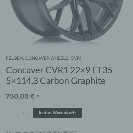
FELGEN
,
CONCAVER WHEELS
,
CVR1
Concaver CVR1 22×9 ET35
5×114,3 Carbon Graphite
750,00
€
*
In den Warenkorb
Artikelnummer:
CVR12290P5H3574CG