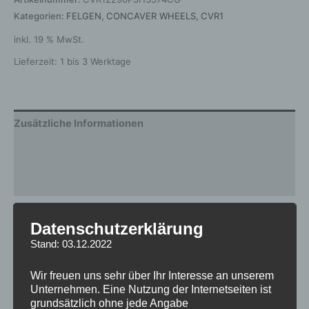
Kategorien:
FELGEN
,
CONCAVER WHEELS
,
CVR1
inkl. 19 % MwSt.
Lieferzeit:
1 bis 3 Werktage
Zusätzliche Informationen
Produktsicherheit
Rezensionen (0)
Gewicht
12,5 kg
Datenschutzerklärung
Stand: 03.12.2022
Breite
9.0
Design
CVR1
Wir freuen uns sehr über Ihr Interesse an unserem
Unternehmen. Eine Nutzung der Internetseiten ist
Durchmesser
22
grundsätzlich ohne jede Angabe