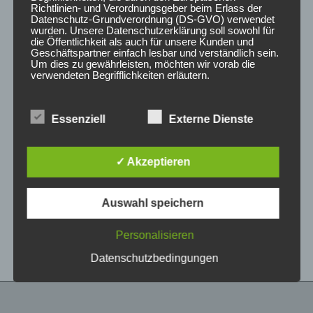
Richtlinien- und Verordnungsgeber beim Erlass der
Datenschutz-Grundverordnung (DS-GVO) verwendet
wurden. Unsere Datenschutzerklärung soll sowohl für
die Öffentlichkeit als auch für unsere Kunden und
Geschäftspartner einfach lesbar und verständlich sein.
Um dies zu gewährleisten, möchten wir vorab die
verwendeten Begrifflichkeiten erläutern.
Wir verwenden in dieser Datenschutzerklärung
Essenziell
Externe Dienste
unter anderem die folgenden Begriffe:
CONCAVER CVR1
CONCAVER CVR1
19×8,5 ET35 5×112
19×8,5 ET35 5×112
Carbon Graphite
Double Tinted Black
✓ Akzeptieren
450,00
€
450,00
€
*
*
a) personenbezogene Daten
Auswahl speichern
Bewertet
Bewertet
Personenbezogene Daten sind alle
mit
mit
Informationen, die sich auf eine identifizierte oder
0
0
von
von
identifizierbare natürliche Person (im Folgenden
Personalisieren
5
5
„betroffene Person") beziehen. Als identifizierbar
wird eine natürliche Person angesehen, die
Datenschutzbedingungen
direkt oder indirekt, insbesondere mittels
Zuordnung zu einer Kennung wie einem Namen,
zu einer Kennnummer, zu Standortdaten, zu
einer Online-Kennung oder zu einem oder
mehreren besonderen Merkmalen, die Ausdruck