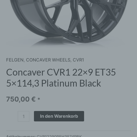
FELGEN
,
CONCAVER WHEELS
,
CVR1
Concaver CVR1 22×9 ET35
5×114,3 Platinum Black
750,00
€
*
In den Warenkorb
Artikelnummer:
CVR12290P5H3574PBK