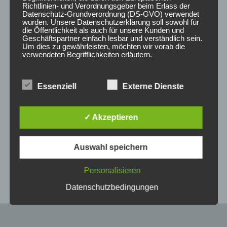
Richtlinien- und Verordnungsgeber beim Erlass der
Datenschutz-Grundverordnung (DS-GVO) verwendet
wurden. Unsere Datenschutzerklärung soll sowohl für
die Öffentlichkeit als auch für unsere Kunden und
Geschäftspartner einfach lesbar und verständlich sein.
Um dies zu gewährleisten, möchten wir vorab die
verwendeten Begrifflichkeiten erläutern.
Wir verwenden in dieser Datenschutzerklärung
Essenziell
Externe Dienste
unter anderem die folgenden Begriffe:
CONCAVER CVR1
CONCAVER CVR1
19×8,5 ET45 5×112
19×8,5 ET35 5×120
Double Tinted Black
Carbon Graphite
✓ Akzeptieren
450,00
€
450,00
€
*
*
a) personenbezogene Daten
Auswahl speichern
Bewertet
Bewertet
Personenbezogene Daten sind alle
mit
mit
Informationen, die sich auf eine identifizierte oder
0
0
von
von
identifizierbare natürliche Person (im Folgenden
Personalisieren
5
5
„betroffene Person") beziehen. Als identifizierbar
wird eine natürliche Person angesehen, die
Datenschutzbedingungen
direkt oder indirekt, insbesondere mittels
Zuordnung zu einer Kennung wie einem Namen,
zu einer Kennnummer, zu Standortdaten, zu
einer Online-Kennung oder zu einem oder
mehreren besonderen Merkmalen, die Ausdruck