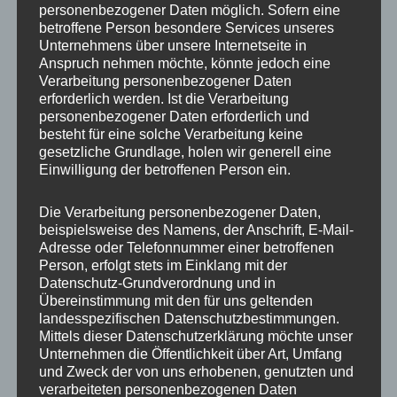
personenbezogener Daten möglich. Sofern eine
ET
35
betroffene Person besondere Services unseres
Unternehmens über unsere Internetseite in
Fertigung
Flow Forming
Anspruch nehmen möchte, könnte jedoch eine
Verarbeitung personenbezogener Daten
Hersteller
CONCAVER WHEELS
erforderlich werden. Ist die Verarbeitung
personenbezogener Daten erforderlich und
Lochkreis
5×114.3
besteht für eine solche Verarbeitung keine
gesetzliche Grundlage, holen wir generell eine
Hinweis
Einwilligung der betroffenen Person ein.
Lochzahl
5
Die Verarbeitung personenbezogener Daten,
beispielsweise des Namens, der Anschrift, E-Mail-
Mittellochbohrung
74,1 mm
Adresse oder Telefonnummer einer betroffenen
Person, erfolgt stets im Einklang mit der
Nabenbohrung
74.1
Datenschutz-Grundverordnung und in
Übereinstimmung mit den für uns geltenden
PCD
114.3 mm
landesspezifischen Datenschutzbestimmungen.
Mittels dieser Datenschutzerklärung möchte unser
Traglast
980
Unternehmen die Öffentlichkeit über Art, Umfang
und Zweck der von uns erhobenen, genutzten und
verarbeiteten personenbezogenen Daten