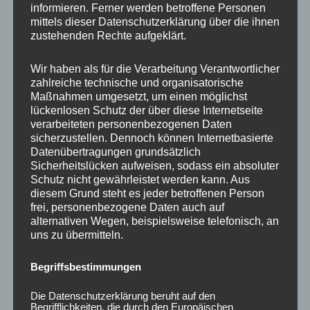
informieren. Ferner werden betroffene Personen
Ähnliche Produkte
mittels dieser Datenschutzerklärung über die ihnen
zustehenden Rechte aufgeklärt.
Wir haben als für die Verarbeitung Verantwortlicher
zahlreiche technische und organisatorische
Maßnahmen umgesetzt, um einen möglichst
lückenlosen Schutz der über diese Internetseite
verarbeiteten personenbezogenen Daten
sicherzustellen. Dennoch können Internetbasierte
Datenübertragungen grundsätzlich
Sicherheitslücken aufweisen, sodass ein absoluter
Schutz nicht gewährleistet werden kann. Aus
CONCAVER CVR1
CONCAVER CVR1
diesem Grund steht es jeder betroffenen Person
19×8,5 ET40 5×112
19×8,5 ET35 5×120
frei, personenbezogene Daten auch auf
Carbon Graphite
Brushed Bronze
alternativen Wegen, beispielsweise telefonisch, an
uns zu übermitteln.
450,00
€
450,00
€
*
*
Bewertet
Bewertet
Begriffsbestimmungen
mit
mit
0
0
von
von
Die Datenschutzerklärung beruht auf den
5
5
Begrifflichkeiten, die durch den Europäischen