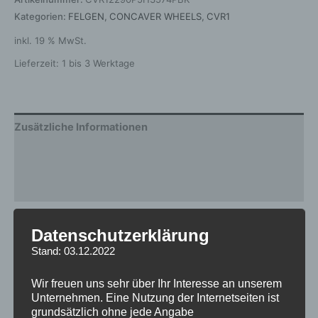
Kategorien:
FELGEN
,
CONCAVER WHEELS
,
CVR1
inkl. 19 % MwSt.
Lieferzeit:
1 bis 3 Werktage
Zusätzliche Informationen
Produktsicherheit
Rezensionen (0)
Gewicht
12,5 kg
Datenschutzerklärung
Stand: 03.12.2022
Breite
9.0
Design
CVR1
Wir freuen uns sehr über Ihr Interesse an unserem
Unternehmen. Eine Nutzung der Internetseiten ist
Durchmesser
22
grundsätzlich ohne jede Angabe