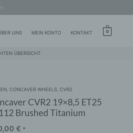
n!
0
ÜBER UNS
MEIN KONTO
KONTAKT
HTEN ÜBERSICHT
GEN
,
CONCAVER WHEELS
,
CVR2
aver
2
ncaver CVR2 19×8,5 ET25
,5
112 Brushed Titanium
5
2
0,00
€
*