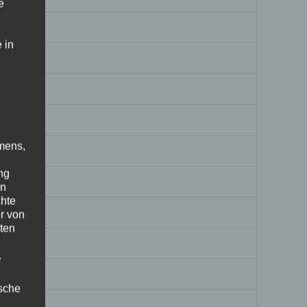
e
 in
mens,
ng
en
chte
r von
ten
.
ische