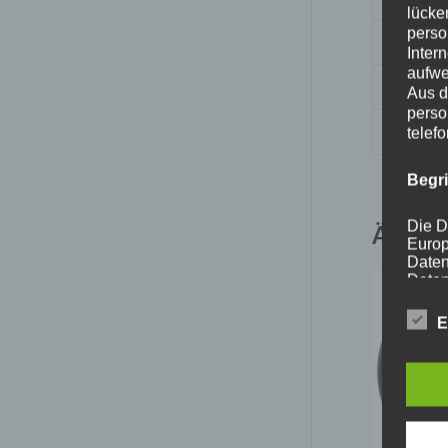
lücke
perso
Nabenb
Inter
aufwe
PCD
Aus d
perso
Traglas
telef
Begr
Die D
Ähnlic
Europ
Daten
Daten
Kunde
dies 
E
Begrif
Wir v
folge