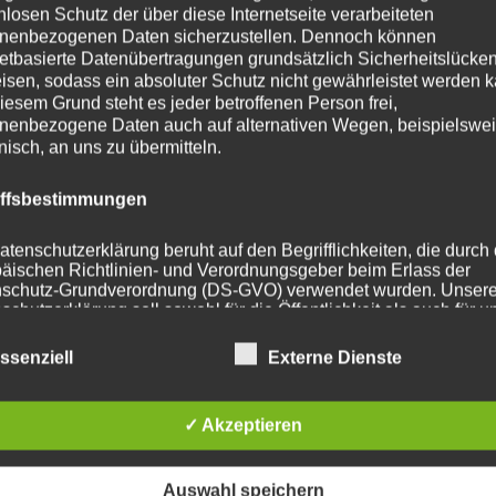
nlosen Schutz der über diese Internetseite verarbeiteten
nenbezogenen Daten sicherzustellen. Dennoch können
ohrung
72.6
netbasierte Datenübertragungen grundsätzlich Sicherheitslücke
isen, sodass ein absoluter Schutz nicht gewährleistet werden k
112 mm
iesem Grund steht es jeder betroffenen Person frei,
nenbezogene Daten auch auf alternativen Wegen, beispielswe
t
725
onisch, an uns zu übermitteln.
iffsbestimmungen
atenschutzerklärung beruht auf den Begrifflichkeiten, die durch
he Produkte
äischen Richtlinien- und Verordnungsgeber beim Erlass der
schutz-Grundverordnung (DS-GVO) verwendet wurden. Unser
schutzerklärung soll sowohl für die Öffentlichkeit als auch für u
n und Geschäftspartner einfach lesbar und verständlich sein.
zu gewährleisten, möchten wir vorab die verwendeten
ssenziell
Externe Dienste
flichkeiten erläutern.
erwenden in dieser Datenschutzerklärung unter anderem die
✓ Akzeptieren
nden Begriffe:
Auswahl speichern