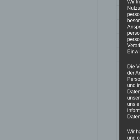
Wir f
Nutzu
Breite
perso
beson
Design
Anspr
perso
perso
Durchm
Verar
Einwi
ET
Die V
Fertigu
der A
Perso
Herstell
und i
Daten
Lochkre
unser
uns e
Hinwei
infor
Daten
Lochza
Wir h
und o
Mittell