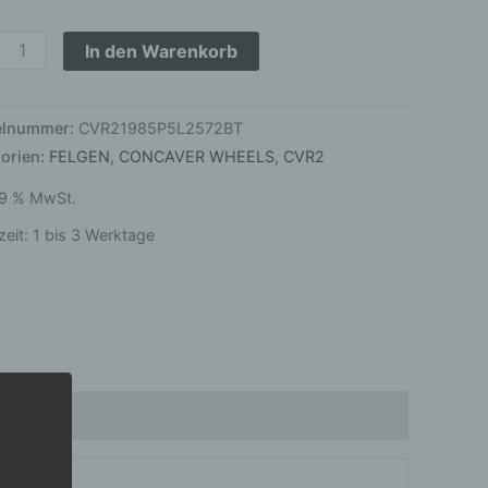
hed
nium
In den Warenkorb
ge
kelnummer:
CVR21985P5L2572BT
orien:
FELGEN
,
CONCAVER WHEELS
,
CVR2
 19 % MwSt.
zeit:
1 bis 3 Werktage