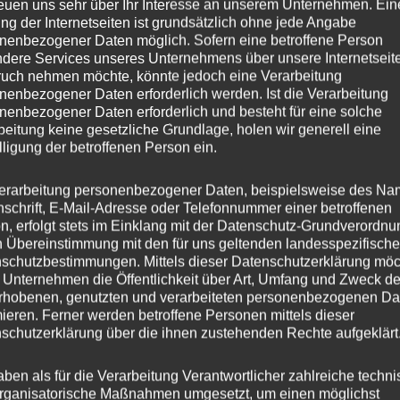
reuen uns sehr über Ihr Interesse an unserem Unternehmen. Ein
ng der Internetseiten ist grundsätzlich ohne jede Angabe
8.5
nenbezogener Daten möglich. Sofern eine betroffene Person
dere Services unseres Unternehmens über unsere Internetseite
CVR2
uch nehmen möchte, könnte jedoch eine Verarbeitung
nenbezogener Daten erforderlich werden. Ist die Verarbeitung
nenbezogener Daten erforderlich und besteht für eine solche
esser
19
beitung keine gesetzliche Grundlage, holen wir generell eine
lligung der betroffenen Person ein.
25
erarbeitung personenbezogener Daten, beispielsweise des Na
ng
Flow Forming
nschrift, E-Mail-Adresse oder Telefonnummer einer betroffenen
n, erfolgt stets im Einklang mit der Datenschutz-Grundverordnu
er
CONCAVER WHEELS
n Übereinstimmung mit den für uns geltenden landesspezifisch
schutzbestimmungen. Mittels dieser Datenschutzerklärung mö
is
5×112
 Unternehmen die Öffentlichkeit über Art, Umfang und Zweck de
rhobenen, genutzten und verarbeiteten personenbezogenen Da
s
mieren. Ferner werden betroffene Personen mittels dieser
schutzerklärung über die ihnen zustehenden Rechte aufgeklärt
hl
5
aben als für die Verarbeitung Verantwortlicher zahlreiche techn
rganisatorische Maßnahmen umgesetzt, um einen möglichst
ochbohrung
72,6 mm