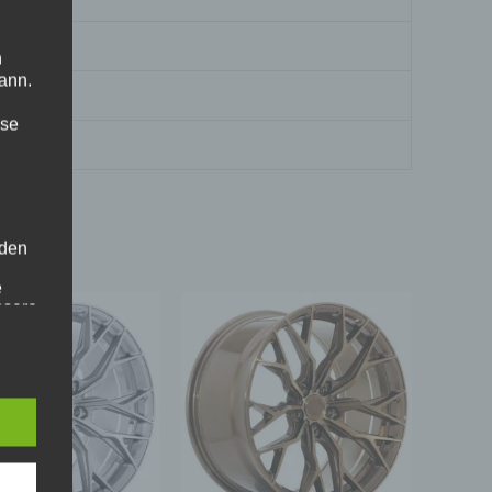
n
ann.
ise
 den
e
nsere
 Um