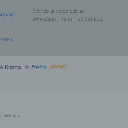
Schreib uns jederzeit auf
sorgung
ahren
WhatsApp: +49 (0) 160 991 806
01
ben,
 die
ie
chaden
 oder
ter
itung
nline-Shop.