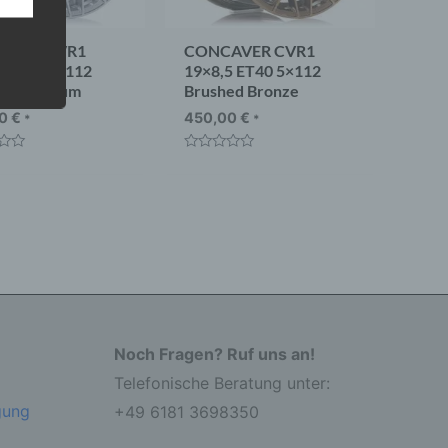
AVER CVR1
CONCAVER CVR1
5 ET45 5×112
19×8,5 ET40 5×112
ed Titanium
Brushed Bronze
 eine
nden
00
€
450,00
€
*
*
ondere
t
Bewertet
er
mit
r zu
0
er
von
5
Noch Fragen? Ruf uns an!
Telefonische Beratung unter:
r die
gung
+49 6181 3698350