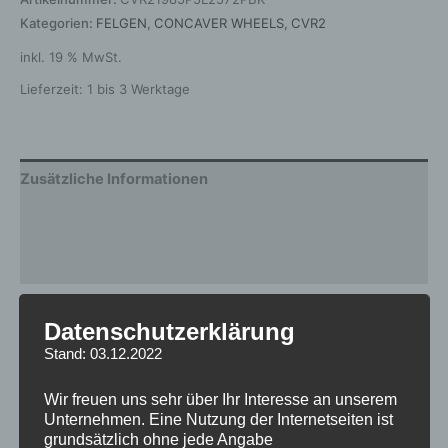
Kategorien:
FELGEN
,
CONCAVER WHEELS
,
CVR2
inkl. 19 % MwSt.
Lieferzeit:
1 bis 3 Werktage
Zusätzliche Informationen
Produktsicherheit
Rezensionen (0)
Gewicht
12,5 kg
Datenschutzerklärung
Stand: 03.12.2022
Breite
8.5
Design
CVR2
Wir freuen uns sehr über Ihr Interesse an unserem
Unternehmen. Eine Nutzung der Internetseiten ist
Durchmesser
19
grundsätzlich ohne jede Angabe