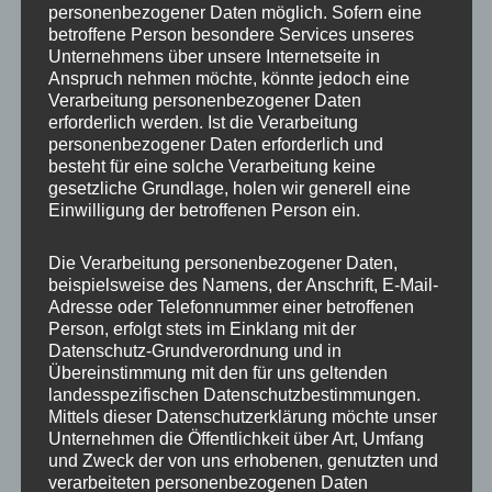
personenbezogener Daten möglich. Sofern eine
ET
25
betroffene Person besondere Services unseres
Unternehmens über unsere Internetseite in
Fertigung
Flow Forming
Anspruch nehmen möchte, könnte jedoch eine
Verarbeitung personenbezogener Daten
Hersteller
CONCAVER WHEELS
erforderlich werden. Ist die Verarbeitung
personenbezogener Daten erforderlich und
Lochkreis
5×112
besteht für eine solche Verarbeitung keine
gesetzliche Grundlage, holen wir generell eine
Hinweis
Einwilligung der betroffenen Person ein.
Lochzahl
5
Die Verarbeitung personenbezogener Daten,
beispielsweise des Namens, der Anschrift, E-Mail-
Mittellochbohrung
72,6 mm
Adresse oder Telefonnummer einer betroffenen
Person, erfolgt stets im Einklang mit der
Nabenbohrung
72.6
Datenschutz-Grundverordnung und in
Übereinstimmung mit den für uns geltenden
PCD
112 mm
landesspezifischen Datenschutzbestimmungen.
Mittels dieser Datenschutzerklärung möchte unser
Traglast
725
Unternehmen die Öffentlichkeit über Art, Umfang
und Zweck der von uns erhobenen, genutzten und
verarbeiteten personenbezogenen Daten