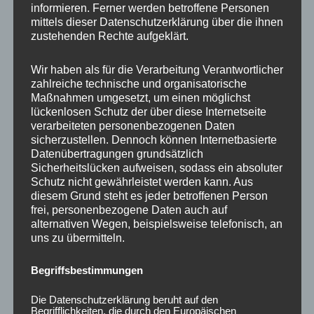
informieren. Ferner werden betroffene Personen
Ähnliche Produkte
mittels dieser Datenschutzerklärung über die ihnen
zustehenden Rechte aufgeklärt.
Wir haben als für die Verarbeitung Verantwortlicher
zahlreiche technische und organisatorische
Maßnahmen umgesetzt, um einen möglichst
lückenlosen Schutz der über diese Internetseite
verarbeiteten personenbezogenen Daten
sicherzustellen. Dennoch können Internetbasierte
Datenübertragungen grundsätzlich
Sicherheitslücken aufweisen, sodass ein absoluter
Schutz nicht gewährleistet werden kann. Aus
CONCAVER CVR1
CONCAVER CVR1
diesem Grund steht es jeder betroffenen Person
19×8,5 ET35 5×120
19×8,5 ET35 5×120
frei, personenbezogene Daten auch auf
Brushed Titanium
Carbon Graphite
alternativen Wegen, beispielsweise telefonisch, an
uns zu übermitteln.
450,00
€
450,00
€
*
*
Bewertet
Bewertet
Begriffsbestimmungen
mit
mit
0
0
von
von
Die Datenschutzerklärung beruht auf den
5
5
Begrifflichkeiten, die durch den Europäischen