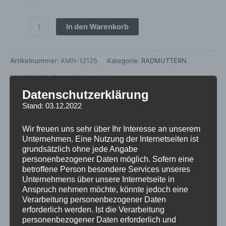
In den Warenkorb
Artikelnummer:
AMN-12125
Kategorie:
RADMUTTERN
inkl. 19 % MwSt.
zzgl.
Versandkosten
Datenschutzerklärung
Lieferzeit:
1 bis 3 Tage*
Stand: 03.12.2022
Wir freuen uns sehr über Ihr Interesse an unserem
Zusätzliche Informationen
Unternehmen. Eine Nutzung der Internetseiten ist
grundsätzlich ohne jede Angabe
personenbezogener Daten möglich. Sofern eine
Rezensionen (0)
betroffene Person besondere Services unseres
Unternehmens über unsere Internetseite in
Gewicht
0,1 kg
Anspruch nehmen möchte, könnte jedoch eine
Verarbeitung personenbezogener Daten
erforderlich werden. Ist die Verarbeitung
personenbezogener Daten erforderlich und