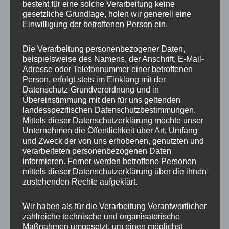
besteht für eine solche Verarbeitung keine
Ähnliche Produkte
gesetzliche Grundlage, holen wir generell eine
Einwilligung der betroffenen Person ein.
Die Verarbeitung personenbezogener Daten,
beispielsweise des Namens, der Anschrift, E-Mail-
Adresse oder Telefonnummer einer betroffenen
Person, erfolgt stets im Einklang mit der
Datenschutz-Grundverordnung und in
Übereinstimmung mit den für uns geltenden
landesspezifischen Datenschutzbestimmungen.
Mittels dieser Datenschutzerklärung möchte unser
Unternehmen die Öffentlichkeit über Art, Umfang
20x Radmutter LUG
20x Radmutter LUG
und Zweck der von uns erhobenen, genutzten und
NUTS OFFEN M12 x
NUTS OFFEN M12 x
verarbeiteten personenbezogenen Daten
1,25 x 45 mm
1,5 x 45 mm Kegelbund
informieren. Ferner werden betroffene Personen
Kegelbund 60°
60° Grün
Schwarz
mittels dieser Datenschutzerklärung über die ihnen
50,00
€
*
zustehenden Rechte aufgeklärt.
50,00
€
*
Bewertet
mit
Bewertet
Wir haben als für die Verarbeitung Verantwortlicher
0
mit
von
zahlreiche technische und organisatorische
0
5
von
Maßnahmen umgesetzt, um einen möglichst
5