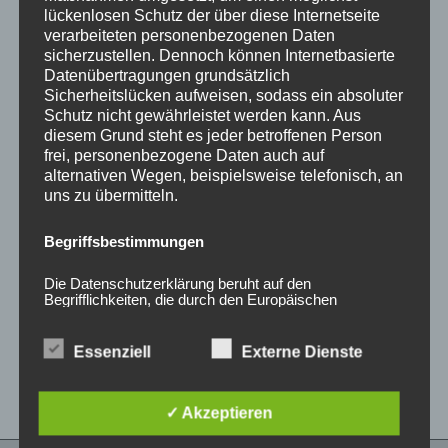
lückenlosen Schutz der über diese Internetseite
verarbeiteten personenbezogenen Daten
sicherzustellen. Dennoch können Internetbasierte
Datenübertragungen grundsätzlich
Sicherheitslücken aufweisen, sodass ein absoluter
Schutz nicht gewährleistet werden kann. Aus
diesem Grund steht es jeder betroffenen Person
frei, personenbezogene Daten auch auf
alternativen Wegen, beispielsweise telefonisch, an
uns zu übermitteln.
20x Radmutter LUG
20x Radmutter LUG
NUTS OFFEN M12 x
NUTS OFFEN M12 x
Begriffsbestimmungen
1,25 x 45 mm
1,25 x 45 mm
Kegelbund 60° Rot
Kegelbund 60° Neo
Die Datenschutzerklärung beruht auf den
50,00
€
60,00
€
*
*
Begrifflichkeiten, die durch den Europäischen
Richtlinien- und Verordnungsgeber beim Erlass der
Datenschutz-Grundverordnung (DS-GVO) verwendet
Bewertet
Bewertet
mit
mit
wurden. Unsere Datenschutzerklärung soll sowohl für
Essenziell
Externe Dienste
0
0
die Öffentlichkeit als auch für unsere Kunden und
von
von
Geschäftspartner einfach lesbar und verständlich sein.
5
5
Um dies zu gewährleisten, möchten wir vorab die
verwendeten Begrifflichkeiten erläutern.
✓ Akzeptieren