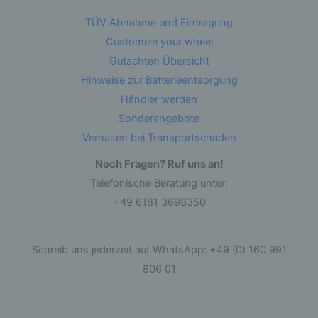
Betroffene Person ist jede identifizierte oder
TÜV Abnahme und Eintragung
identifizierbare natürliche Person, deren
personenbezogene Daten von dem für die
Customize your wheel
Verarbeitung Verantwortlichen verarbeitet
werden.
Gutachten Übersicht
Hinweise zur Batterieentsorgung
Händler werden
c) Verarbeitung
Sonderangebote
Verarbeitung ist jeder mit oder ohne Hilfe
Verhalten bei Transportschaden
automatisierter Verfahren ausgeführte Vorgang
oder jede solche Vorgangsreihe im
Noch Fragen? Ruf uns an!
Zusammenhang mit personenbezogenen Daten
wie das Erheben, das Erfassen, die
Telefonische Beratung unter:
Organisation, das Ordnen, die Speicherung, die
Anpassung oder Veränderung, das Auslesen,
+49 6181 3698350
das Abfragen, die Verwendung, die Offenlegung
durch Übermittlung, Verbreitung oder eine
andere Form der Bereitstellung, den Abgleich
oder die Verknüpfung, die Einschränkung, das
Schreib uns jederzeit auf WhatsApp: +49 (0) 160 991
Löschen oder die Vernichtung.
806 01
d) Einschränkung der Verarbeitung