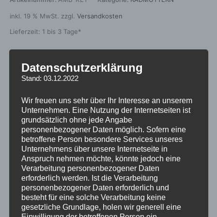
inkl. 19 % MwSt.
zzgl.
Versandkosten
Lieferzeit:
1 bis 3 Tage*
Datenschutzerklärung
Zusätzliche Informationen
Stand: 03.12.2022
Rezensionen (0)
Wir freuen uns sehr über Ihr Interesse an unserem
Unternehmen. Eine Nutzung der Internetseiten ist
grundsätzlich ohne jede Angabe
Gewicht
0,1 kg
personenbezogener Daten möglich. Sofern eine
betroffene Person besondere Services unseres
Unternehmens über unsere Internetseite in
Anspruch nehmen möchte, könnte jedoch eine
Ähnliche Produkte
Verarbeitung personenbezogener Daten
erforderlich werden. Ist die Verarbeitung
personenbezogener Daten erforderlich und
besteht für eine solche Verarbeitung keine
gesetzliche Grundlage, holen wir generell eine
Einwilligung der betroffenen Person ein.