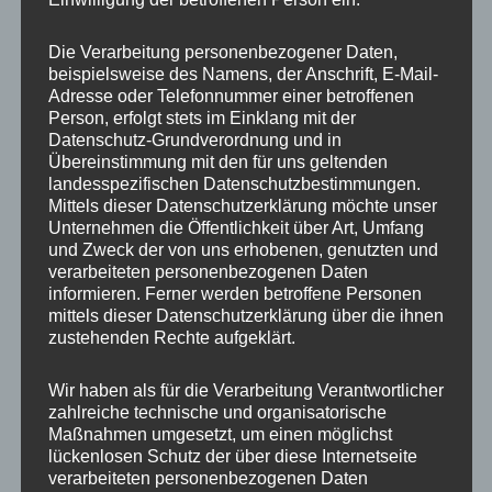
Die Verarbeitung personenbezogener Daten,
beispielsweise des Namens, der Anschrift, E-Mail-
Adresse oder Telefonnummer einer betroffenen
Person, erfolgt stets im Einklang mit der
Datenschutz-Grundverordnung und in
20x Radmutter (Lug
20x Radmutter M12 x
Übereinstimmung mit den für uns geltenden
nuts) OFFEN M12 x 1,5
1,5 x 35 mm Kegelbund
landesspezifischen Datenschutzbestimmungen.
x 45 mm Kegelbund
60° Schwarz
Mittels dieser Datenschutzerklärung möchte unser
60° Rot
35,00
€
*
Unternehmen die Öffentlichkeit über Art, Umfang
50,00
€
*
und Zweck der von uns erhobenen, genutzten und
Bewertet
verarbeiteten personenbezogenen Daten
mit
Bewertet
informieren. Ferner werden betroffene Personen
0
mit
von
0
mittels dieser Datenschutzerklärung über die ihnen
5
von
zustehenden Rechte aufgeklärt.
5
Wir haben als für die Verarbeitung Verantwortlicher
zahlreiche technische und organisatorische
Maßnahmen umgesetzt, um einen möglichst
lückenlosen Schutz der über diese Internetseite
verarbeiteten personenbezogenen Daten