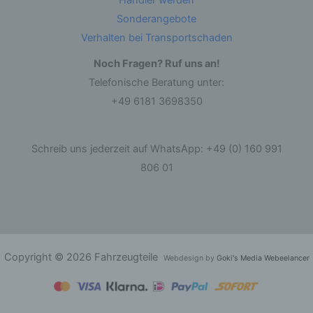
Händler werden
personenbezogene Daten von dem für die
Verarbeitung Verantwortlichen verarbeitet
Sonderangebote
werden.
Verhalten bei Transportschaden
Noch Fragen? Ruf uns an!
c) Verarbeitung
Telefonische Beratung unter:
Verarbeitung ist jeder mit oder ohne Hilfe
+49 6181 3698350
automatisierter Verfahren ausgeführte Vorgang
oder jede solche Vorgangsreihe im
Zusammenhang mit personenbezogenen Daten
wie das Erheben, das Erfassen, die
Schreib uns jederzeit auf WhatsApp: +49 (0) 160 991
Organisation, das Ordnen, die Speicherung, die
Anpassung oder Veränderung, das Auslesen,
806 01
das Abfragen, die Verwendung, die Offenlegung
durch Übermittlung, Verbreitung oder eine
andere Form der Bereitstellung, den Abgleich
oder die Verknüpfung, die Einschränkung, das
Löschen oder die Vernichtung.
Copyright © 2026 Fahrzeugteile
d) Einschränkung der Verarbeitung
Webdesign by
Goki's Media Webeelancer
Einschränkung der Verarbeitung ist die
Markierung gespeicherter personenbezogener
Daten mit dem Ziel, ihre künftige Verarbeitung